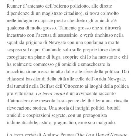
Runner (l’antenato dell’odierno poliziotto, alle dirette
dipendenze di un magistrato cittadino), si trova coinvolto
nelle indagini e capisce presto che dietro gli omicidi c’è
qualcosa di molto grosso. Talmente grosso che si ritroverà
incastrato con l’accusa di assassinio, e verrà rinchiuso nella
squallida prigione di Newgate con una condanna a morte
sospesa sul capo. Contando solo sulle proprie forze dovrà
escogitare un piano di fuga, scoprire chi lo ha mcastrato e chi
ha realmente commesso gli omicidi e smascherare la
macchinazione messa in atto dalle alte sfere della politica. Dai
chiassosi bassifondi della città alle celle dell’orrida Newgate,
dai tumulti nella Belfast dell’Ottocento ai luoghi della politica
pre-vittoriana,
La terza verità
è un avvincente racconto
d’atmosfera che mescola la suspence del thriller a una riuscita
rievocazione storica. Una storia di intrighi politici, brutali
omicidi e cospirazioni segrete, con un protagonista
indimenticabile, astuto, pragmatico, eroe suo malgrado.
La terza verità
di Andrew Pepper (
The Last Day of Newgate
,