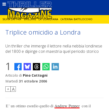
SILVIA DAI PRA'
BRILLARE
LA GUARDIANA
CATERINA BATTILOCCHIO
Triplice omicidio a Londra
JORGE DIAZ
LA SPIA
DELITTO IN CORNICE
GIANCARLO DE CATALDO
Un thriller che immerge il lettore nella nebbia londinese
del 1800 e dipinge con maestria quel periodo storico
DIEGO ZANDEL
GLI ANNI DI PIETRA
1
Articolo di
Pino Cottogni
Martedì
31 ottobre 2006
A
A
E’ un ottimo esordio quello di
Andrew Pepper
con il