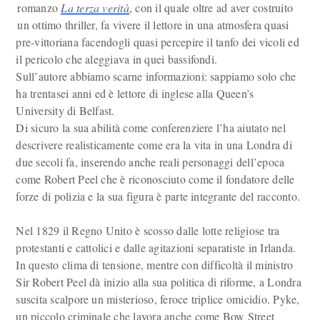
romanzo
La terza verità
, con il quale oltre ad aver costruito
un ottimo thriller, fa vivere il lettore in una atmosfera quasi
pre-vittoriana facendogli quasi percepire il tanfo dei vicoli ed
il pericolo che aleggiava in quei bassifondi.
Sull’autore abbiamo scarne informazioni: sappiamo solo che
ha trentasei anni ed è lettore di inglese alla Queen’s
University di Belfast.
Di sicuro la sua abilità come conferenziere l’ha aiutato nel
descrivere realisticamente come era la vita in una Londra di
due secoli fa, inserendo anche reali personaggi dell’epoca
come Robert Peel che è riconosciuto come il fondatore delle
forze di polizia e la sua figura è parte integrante del racconto.
Nel 1829 il Regno Unito è scosso dalle lotte religiose tra
protestanti e cattolici e dalle agitazioni separatiste in Irlanda.
In questo clima di tensione, mentre con difficoltà il ministro
Sir Robert Peel dà inizio alla sua politica di riforme, a Londra
suscita scalpore un misterioso, feroce triplice omicidio. Pyke,
un piccolo criminale che lavora anche come Bow Street