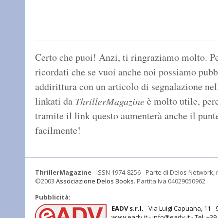
Certo che puoi! Anzi, ti ringraziamo molto. Per
ricordati che se vuoi anche noi possiamo pubbl
addirittura con un articolo di segnalazione nell
linkati da
è molto utile, per
ThrillerMagazine
tramite il link questo aumenterà anche il punt
facilmente!
ThrillerMagazine
- ISSN 1974-8256 - Parte di Delos Network, r
©2003
Associazione Delos Books
. Partita Iva 04029050962.
Pubblicità:
EADV s.r.l.
- Via Luigi Capuana, 11 - 
www.eadv.it - info@eadv.it - Tel: +3