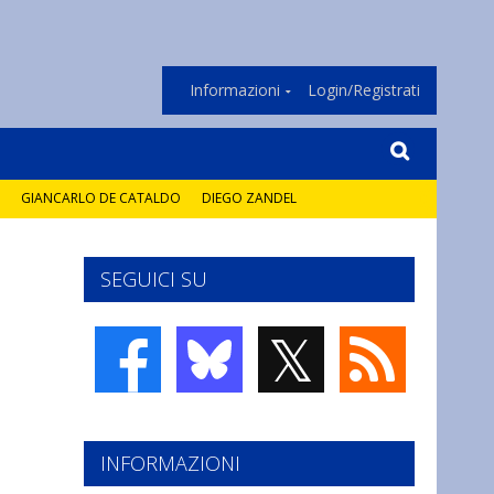
Informazioni
Login/Registrati
GIANCARLO DE CATALDO
DIEGO ZANDEL
SEGUICI SU
𝕏
INFORMAZIONI