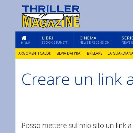
LIBRI
CINEMA
SERI
EBOOK E FUMETTI
NEWS E RECENSIONI
NEWS E
HOME
ARGOMENTI CALDI:
SILVIA DAI PRA'
BRILLARE
LA GUARDIAN
Creare un link 
GLI ANNI DI PIETRA
Posso mettere sul mio sito un link a