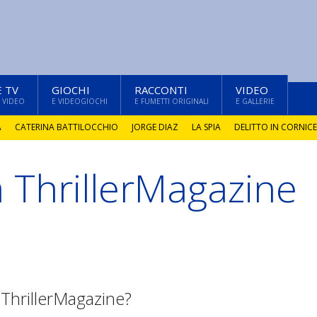
E TV
GIOCHI
RACCONTI
VIDEO
 VIDEO
E VIDEOGIOCHI
E FUMETTI ORIGINALI
E GALLERIE
A
CATERINA BATTILOCCHIO
JORGE DIAZ
LA SPIA
DELITTO IN CORNICE
a ThrillerMagazine
 ThrillerMagazine?