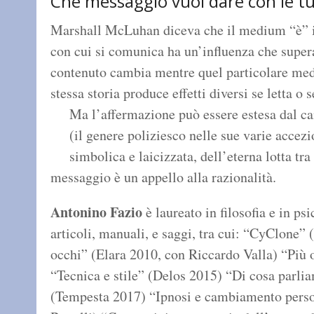
Che messaggio vuoi dare con le t
Marshall McLuhan diceva che il medium “è” il
con cui si comunica ha un’influenza che supera
contenuto cambia mentre quel particolare med
stessa storia produce effetti diversi se letta o 
Ma l’affermazione può essere estesa dal can
(il genere poliziesco nelle sue varie accez
simbolica e laicizzata, dell’eterna lotta tra
messaggio è un appello alla razionalità.
Antonino Fazio
è laureato in filosofia e in ps
articoli, manuali, e saggi, tra cui: “CyClone”
occhi” (Elara 2010, con Riccardo Valla) “Più 
“Tecnica e stile” (Delos 2015) “Di cosa parl
(Tempesta 2017) “Ipnosi e cambiamento perso