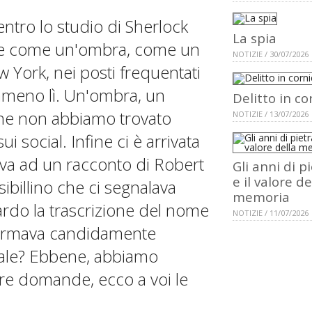
ntro lo studio di Sherlock
La spia
te come un'ombra, come un
NOTIZIE / 30/07/2026
York, nei posti frequentati
mmeno lì. Un'ombra, un
Delitto in co
ine non abbiamo trovato
NOTIZIE / 13/07/2026
i social. Infine ci è arrivata
ceva ad un racconto di Robert
Gli anni di p
e il valore de
ibillino che ci segnalava
memoria
guardo la trascrizione del nome
NOTIZIE / 11/07/2026
 firmava candidamente
nale? Ebbene, abbiamo
tre domande, ecco a voi le