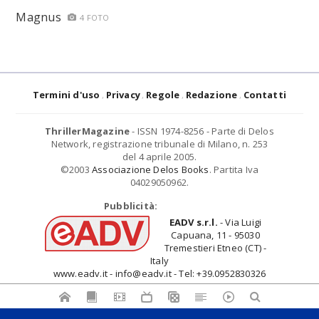
Magnus
4 FOTO
Termini d'uso
Privacy
Regole
Redazione
Contatti
ThrillerMagazine
- ISSN 1974-8256 - Parte di Delos
Network, registrazione tribunale di Milano, n. 253
del 4 aprile 2005.
©2003
Associazione Delos Books
. Partita Iva
04029050962.
Pubblicità:
EADV s.r.l.
- Via Luigi
Capuana, 11 - 95030
Tremestieri Etneo (CT) -
Italy
www.eadv.it - info@eadv.it - Tel: +39.0952830326