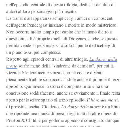
nell'episodio centrale di questa trilogia, dedicata dal duo di
autori al loro personaggio più riuscito.
La trama è all'apparenza semplice: gli amici e i conoscenti
dell'agente Pendergast iniziano a morire in modo misterioso.
Non occorre molto tempo per capire che la mano dietro a
questi omicidi è proprio quella di Diogenes, anche se questa
perfida vendetta personale sarà solo la punta dell'iceberg di
un piano assai più complesso.
Rispetto agli episodi centrali di altre trilogie,
La danza della
morte
soffre meno della "sindrome da cerniera", per cui la
vicenda è letteralmente senza capo né coda e diventa
pienamente fruibile solo accostandole anche il primo e il terzo
episodio. Qui invece la storia è compiuta in sé e ha una
conclusione soddisfacente, anche se ovviamente il finale resta
aperto per lasciare spazio al terzo episodio,
Il libro dei morti
,
di prossima uscita. Ciò detto,
La danza della morte
è un libro
che riprende una marea di personaggi tratti da altre opere di
Preston & Child, e per goderne appieno è consigliato dunque
aver letto prima gli altri romanzi, anche quelli in cui