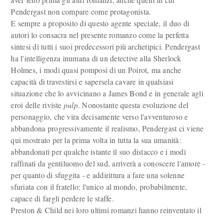
Pendergast non compare come protagonista.
E sempre a proposito di questo agente speciale, il duo di
autori lo consacra nel presente romanzo come la perfetta
sintesi di tutti i suoi predecessori più archetipici. Pendergast
ha l'intelligenza inumana di un detective alla Sherlock
Holmes, i modi quasi pomposi di un Poirot, ma anche
capacità di travestirsi e sapersela cavare in qualsiasi
situazione che lo avvicinano a James Bond e in generale agli
eroi delle riviste
pulp
. Nonostante questa evoluzione del
personaggio, che vira decisamente verso l'avventuroso e
abbandona progressivamente il realismo, Pendergast ci viene
qui mostrato per la prima volta in tutta la sua umanità:
abbandonati per qualche istante il suo distacco e i modi
raffinati da gentiluomo del sud, arriverà a conoscere l'amore -
per quanto di sfuggita - e addirittura a fare una solenne
sfuriata con il fratello: l'unico al mondo, probabilmente,
capace di fargli perdere le staffe.
Preston & Child nei loro ultimi romanzi hanno reinventato il