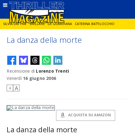
SILVIA DAI PRA'
BRILLARE
LA GUARDIANA
CATERINA BATTILOCCHIO
La danza della morte
JORGE DIAZ
LA SPIA
DELITTO IN CORNICE
GIANCARLO DE CATALDO
DIEGO ZANDEL
GLI ANNI DI PIETRA
Recensione di
Lorenzo Trenti
Venerdì
16 giugno 2006
A
A
ACQUISTA SU AMAZON
La danza della morte