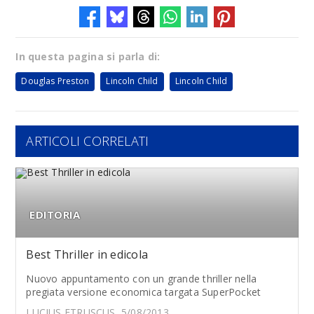
In questa pagina si parla di:
Douglas Preston
Lincoln Child
Lincoln Child
ARTICOLI CORRELATI
EDITORIA
Best Thriller in edicola
Nuovo appuntamento con un grande thriller nella
pregiata versione economica targata SuperPocket
LUCIUS ETRUSCUS, 5/08/2013