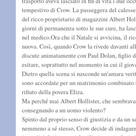
trasporto aveva lasciato in fin di vita i due oc
tempestivo di Crow. La passeggera del calesse e
del ricco proprietario di magazzini Albert Hol
giorni di permanenza sotto le sue cure, ha las
nel medico.Ora che il Natale si avvicina, il ri
nuova. Così, quando Crow la rivede davanti all
discute animatamente con Paul Dolan, figlio de
esitare, soprattutto nel momento in cui il giova
Dietro quella scena si nasconde un'amara verit
sono accordate per un matrimonio combinato tr
rifiuto della povera Eliza.
Ma perché mai Albert Hollister, che sembrava ta
consegnando a un uomo violento?
Spinto dal proprio senso di giustizia e da un 
nemmeno a sé stesso, Crow decide di indagare 