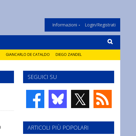
Informazioni
Login/Registrati
GIANCARLO DE CATALDO
DIEGO ZANDEL
SEGUICI SU
𝕏
a
ARTICOLI PIÙ POPOLARI