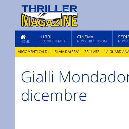
LIBRI
CINEMA
SERI
EBOOK E FUMETTI
NEWS E RECENSIONI
NEWS E
HOME
ARGOMENTI CALDI:
SILVIA DAI PRA'
BRILLARE
LA GUARDIAN
Gialli Mondador
GLI ANNI DI PIETRA
dicembre