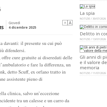
5
La spia
NOTIZIE / 30/07/2026
A
Giovedì
A
MS
4 dicembre 2025
Delitto in co
NOTIZIE / 13/07/2026
ta davanti: il presente su cui può
iù difendersi.
Gli anni di p
 offre cure gratuite ai diseredati delle
e il valore de
l’ambulatorio e fare la differenza, un
memoria
k, detto Scuff, ex orfano tratto in
NOTIZIE / 11/07/2026
ane assistente pieno di
lla clinica, salvo un’eccezione
ncidente tra un calesse e un carro da