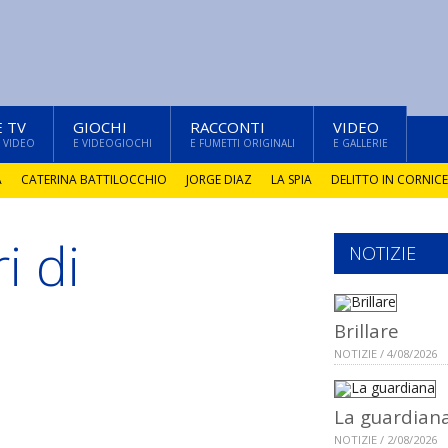
E TV
GIOCHI
RACCONTI
VIDEO
 VIDEO
E VIDEOGIOCHI
E FUMETTI ORIGINALI
E GALLERIE
A
CATERINA BATTILOCCHIO
JORGE DIAZ
LA SPIA
DELITTO IN CORNICE
i di
NOTIZIE
Brillare
NOTIZIE / 4/08/2026
La guardian
NOTIZIE / 2/08/2026