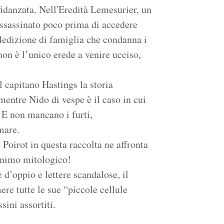
 fidanzata. Nell'Eredità Lemesurier, un
assassinato poco prima di accedere
aledizione di famiglia che condanna i
on è l’unico erede a venire ucciso,
l capitano Hastings la storia
 mentre Nido di vespe è il caso in cui
. E non mancano i furti,
mare.
 Poirot in questa raccolta ne affronta
monimo mitologico!
 d’oppio e lettere scandalose, il
re tutte le sue “piccole cellule
sini assortiti.