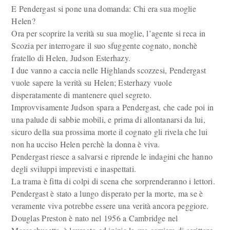
E Pendergast si pone una domanda: Chi era sua moglie
Helen?
Ora per scoprire la verità su sua moglie, l’agente si reca in
Scozia per interrogare il suo sfuggente cognato, nonchè
fratello di Helen, Judson Esterhazy.
I due vanno a caccia nelle Highlands scozzesi, Pendergast
vuole sapere la verità su Helen; Esterhazy vuole
disperatamente di mantenere quel segreto.
Improvvisamente Judson spara a Pendergast, che cade poi in
una palude di sabbie mobili, e prima di allontanarsi da lui,
sicuro della sua prossima morte il cognato gli rivela che lui
non ha ucciso Helen perchè la donna è viva.
Pendergast riesce a salvarsi e riprende le indagini che hanno
degli sviluppi imprevisti e inaspettati.
La trama è fitta di colpi di scena che sorprenderanno i lettori.
Pendergast è stato a lungo disperato per la morte, ma se è
veramente viva potrebbe essere una verità ancora peggiore.
Douglas Preston è nato nel 1956 a Cambridge nel