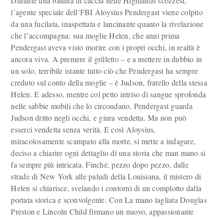
Durante una battuta di caccia nelle Highlands scozzesi,
l’agente speciale dell’FBI Aloysius Pendergast viene colpito
da una fucilata, inaspettata e lancinante quanto la rivelazione
che l’accompagna: sua moglie Helen, che anni prima
Pendergast aveva visto morire con i propri occhi, in realtà è
ancora viva. A premere il grilletto – e a mettere in dubbio in
un solo, terribile istante tutto ciò che Pendergast ha sempre
creduto sul conto della moglie – è Judson, fratello della stessa
Helen. E adesso, mentre col petto intriso di sangue sprofonda
nelle sabbie mobili che lo circondano, Pendergast guarda
Judson dritto negli occhi, e giura vendetta. Ma non può
esserci vendetta senza verità. E così Aloysius,
miracolosamente scampato alla morte, si mette a indagare,
deciso a chiarire ogni dettaglio di una storia che man mano si
fa sempre più intricata. Finché, pezzo dopo pezzo, dalle
strade di New York alle paludi della Louisiana, il mistero di
Helen si chiarisce, svelando i contorni di un complotto dalla
portata storica e sconvolgente. Con La mano tagliata Douglas
Preston e Lincoln Child firmano un nuovo, appassionante