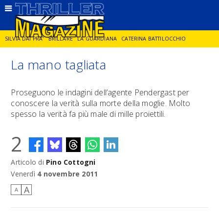
SILVIA DAI PRA'
BRILLARE
LA GUARDIANA
CATERINA BATTILOCCHIO
La mano tagliata
JORGE DIAZ
LA SPIA
DELITTO IN CORNICE
GIANCARLO DE CATALDO
Proseguono le indagini dell’agente Pendergast per
conoscere la verità sulla morte della moglie. Molto
DIEGO ZANDEL
GLI ANNI DI PIETRA
spesso la verità fa più male di mille proiettili.
2
Articolo di
Pino Cottogni
Venerdì
4 novembre 2011
A
A