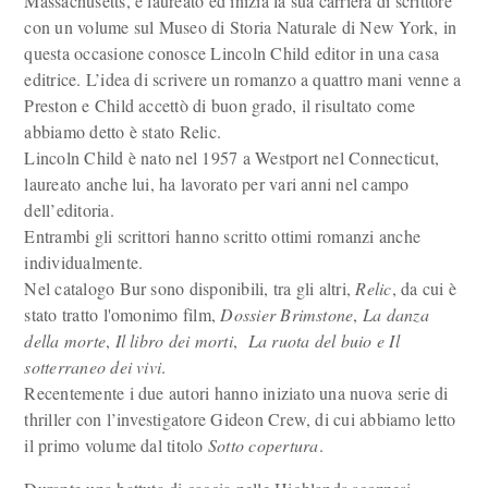
Massachusetts, è laureato ed inizia la sua carriera di scrittore
con un volume sul Museo di Storia Naturale di New York, in
questa occasione conosce Lincoln Child editor in una casa
editrice. L’idea di scrivere un romanzo a quattro mani venne a
Preston e Child accettò di buon grado, il risultato come
abbiamo detto è stato Relic.
Lincoln Child è nato nel 1957 a Westport nel Connecticut,
laureato anche lui, ha lavorato per vari anni nel campo
dell’editoria.
Entrambi gli scrittori hanno scritto ottimi romanzi anche
individualmente.
Nel catalogo Bur sono disponibili, tra gli altri,
Relic
, da cui è
stato tratto l'omonimo film,
Dossier Brimstone
,
La danza
della morte
,
Il libro dei morti
,
La ruota del buio
e
Il
sotterraneo dei vivi
.
Recentemente i due autori hanno iniziato una nuova serie di
thriller con l’investigatore Gideon Crew, di cui abbiamo letto
il primo volume dal titolo
Sotto copertura
.