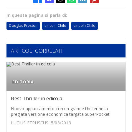
In questa pagina si parla di:
Douglas Preston
Lincoln Child
Lincoln Child
ARTICOLI CORRELATI
EDITORIA
Best Thriller in edicola
Nuovo appuntamento con un grande thriller nella
pregiata versione economica targata SuperPocket
LUCIUS ETRUSCUS, 5/08/2013