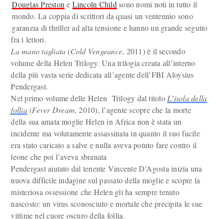
Douglas Preston
e
Lincoln Child
sono nomi noti in tutto il
mondo. La coppia di scrittori da quasi un ventennio sono
garanzia di thriller ad alta tensione e hanno un grande seguito
fra i lettori.
La mano tagliata
(
Cold Vengeance
, 2011) è il secondo
volume della Helen Trilogy. Una trilogia creata all’interno
della più vasta serie dedicata all’agente dell’FBI Aloysius
Pendergast.
Nel primo volume delle Helen Trilogy dal titolo
L’isola della
follia
(
Fever Dream
, 2010), l’agente scopre che la morte
della sua amata moglie Helen in Africa non è stata un
incidente ma volutamente assassinata in quanto il suo fucile
era stato caricato a salve e nulla aveva potuto fare contro il
leone che poi l’aveva sbranata
Pendergast aiutato dal tenente Vincente D’Agosta inizia una
nuova difficile indagine sul passato della moglie e scopre la
misteriosa ossessione che Helen gli ha sempre tenuto
nascosto: un virus sconosciuto e mortale che precipita le sue
vittime nel cuore oscuro della follia.