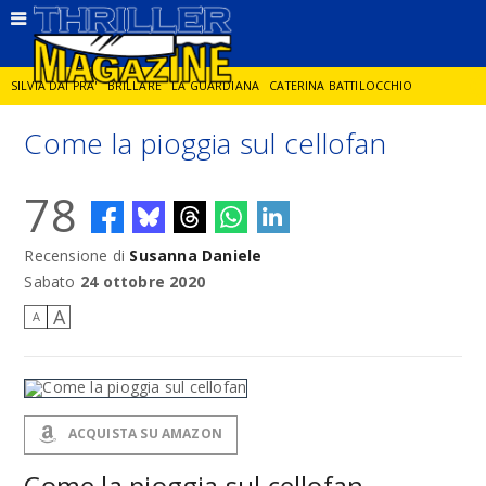
SILVIA DAI PRA'
BRILLARE
LA GUARDIANA
CATERINA BATTILOCCHIO
Come la pioggia sul cellofan
JORGE DIAZ
LA SPIA
DELITTO IN CORNICE
GIANCARLO DE CATALDO
78
DIEGO ZANDEL
GLI ANNI DI PIETRA
Recensione di
Susanna Daniele
Sabato
24 ottobre 2020
A
A
ACQUISTA SU AMAZON
Come la pioggia sul cellofan