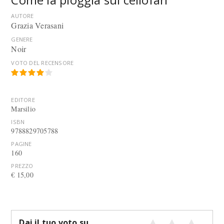
AUTORE
Grazia Verasani
GENERE
Noir
VOTO DEL RECENSORE
EDITORE
Marsilio
ISBN
9788829705788
PAGINE
160
PREZZO
€ 15,00
Dai il tuo voto su