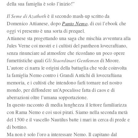
della sua famiglia è solo l’inizio!”
Il Seme di Azathoth
è il secondo mash-up scritto da
Domenico Attianese, dopo
Punto Nemo
, di cui l’ebook che
oggi vi presento è una sorta di prequel.
Attianese sta progettando una saga che mischia avventura alla
Jules Verne coi mostri e i cultisti del pantheon lovecraftiano,
senza rinunciare ad atmosfere che ricordano un poco opere
fumettistiche quali
Gli Staordinari Gentlemen
di Moore.
L’autore ci narra le origini della battaglia che vede coinvolta
la famiglia Nemo contro i Grandi Antichi di lovecraftiana
memoria, e i cultisti che intendono farli tornare nel nostro
mondo, per diffondere un’Apocalisse fatta di caos e di
aberrazioni oltre l’umana sopportazione.
In questo racconto di media lunghezza il lettore familiarizza
con Rama Nemo e coi suoi pirati. Siamo nella seconda metà
del 1500 e il vascello Nautilus batte i mari in cerca di prede e
di bottino.
Ma non è solo l’oro a interessare Nemo. Il capitano dal