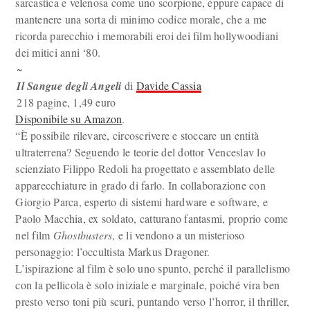
sarcastica e velenosa come uno scorpione, eppure capace di
mantenere una sorta di minimo codice morale, che a me
ricorda parecchio i memorabili eroi dei film hollywoodiani
dei mitici anni ‘80.
~
Il Sangue degli Angeli
di
Davide Cassia
218 pagine, 1,49 euro
Disponibile su Amazon
.
“È possibile rilevare, circoscrivere e stoccare un entità
ultraterrena? Seguendo le teorie del dottor Venceslav lo
scienziato Filippo Redoli ha progettato e assemblato delle
apparecchiature in grado di farlo. In collaborazione con
Giorgio Parca, esperto di sistemi hardware e software, e
Paolo Macchia, ex soldato, catturano fantasmi, proprio come
nel film
Ghostbusters
, e li vendono a un misterioso
personaggio: l’occultista Markus Dragoner.
L’ispirazione al film è solo uno spunto, perché il parallelismo
con la pellicola è solo iniziale e marginale, poiché vira ben
presto verso toni più scuri, puntando verso l’horror, il thriller,