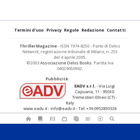
Termini d'uso
Privacy
Regole
Redazione
Contatti
ThrillerMagazine
- ISSN 1974-8256 - Parte di Delos
Network, registrazione tribunale di Milano, n. 253
del 4 aprile 2005.
©2003
Associazione Delos Books
. Partita Iva
04029050962.
Pubblicità:
EADV s.r.l.
- Via Luigi
Capuana, 11 - 95030
Tremestieri Etneo (CT) -
Italy
www.eadv.it - info@eadv.it - Tel: +39.0952830326