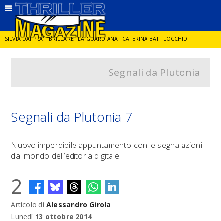
SILVIA DAI PRA'
BRILLARE
LA GUARDIANA
CATERINA BATTILOCCHIO
Segnali da Plutonia
JORGE DIAZ
LA SPIA
DELITTO IN CORNICE
GIANCARLO DE CATALDO
DIEGO ZANDEL
GLI ANNI DI PIETRA
Segnali da Plutonia 7
Nuovo imperdibile appuntamento con le segnalazioni
dal mondo dell’editoria digitale
2
Articolo di
Alessandro Girola
Lunedì
13 ottobre 2014