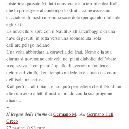
misterioso passato è infatti consacrato alla terribile dea Kalì,
che lo protegge e al contempo lo sfrutta come assassino,
cacciatore di mostri e sommo sacerdote (per quanto riluttante
egli sia).
La novelette si apre con il Nautilus all’arrembaggio di una
nave di gesuiti, in rotta verso una sconosciuta isola
dell’arcipelago indiano.
Una volta abbordata la caravella dei frati, Nemo e la sua
ciurma si troveranno coinvolti nei piani diabolici dell’abate
Acquaviva, il cui piano è quello di evocare un’antica e
deforme divinità, il cui tempio maledetto è situato nel cuore
dell’isola misteriosa.
Kalì però ha altri piani, e non può permettere che il Dio di un
altro universo infetti il nostro mondo con la sua progenie
aliena...
~
Il Regno delle Piume
di
Germano M
.
aka
Germano Hell
Greco
77 pagine, 0,98 euro