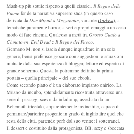
Mash-up più sottile rispetto a quelli classici,
Il Regno delle
Piume
fonde la narrativa supereroistica (in questo caso
derivata da
Due Minuti a Mezzanotte
, variante
Darkest
), a
tematiche puramente horror, a veri e propri omaggi a un certo
modo di fare cinema. Qualcosa a metà tra
Grosso Guaio a
Chinatown
,
Evil Dead
e
Il Regno del Fuoco
.
Germano M. non si lascia dunque inquadrare in un solo
genere, bensì preferisce giocare con suggestioni e situazioni
mutuate dalla sua esperienza di blogger, lettore ed esperto di
grande schermo. Questa la potremmo definire la prima
portata – quella principale – del suo ebook.
Come secondo piatto c’è un elaborato impianto onirico. La
Milano da incubo, splendidamente ricostruita attraverso una
serie di passaggi scevri da infodump, assediata da un
Behemoth tricefalo, apparentemente invincibile, capace di
germinare/partorire progenie in grado di inghiottire quel che
resta della città, partendo però dal suo ventre: i sotterranei.
Il dessert è costituito dalla protagonista, BB, sexy e sboccata,