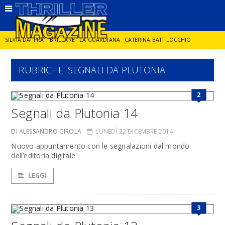
SILVIA DAI PRA'
BRILLARE
LA GUARDIANA
CATERINA BATTILOCCHIO
RUBRICHE: SEGNALI DA PLUTONIA
JORGE DIAZ
LA SPIA
DELITTO IN CORNICE
GIANCARLO DE CATALDO
2
DIEGO ZANDEL
GLI ANNI DI PIETRA
Segnali da Plutonia 14
DI ALESSANDRO GIROLA
LUNEDÌ 22 DICEMBRE 2014
Nuovo appuntamento con le segnalazioni dal mondo
dell’editoria digitale
LEGGI
3