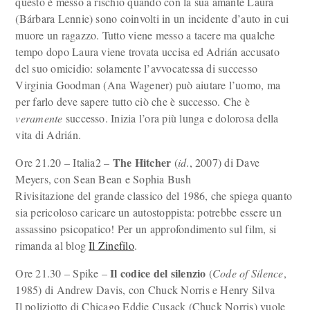
questo è messo a rischio quando con la sua amante Laura
(Bárbara Lennie) sono coinvolti in un incidente d’auto in cui
muore un ragazzo. Tutto viene messo a tacere ma qualche
tempo dopo Laura viene trovata uccisa ed Adrián accusato
del suo omicidio: solamente l’avvocatessa di successo
Virginia Goodman (Ana Wagener) può aiutare l’uomo, ma
per farlo deve sapere tutto ciò che è successo. Che è
veramente
successo. Inizia l’ora più lunga e dolorosa della
vita di Adrián.
The Hitcher
Ore 21.20 – Italia2 –
(
id
., 2007) di Dave
Meyers, con Sean Bean e Sophia Bush
Rivisitazione del grande classico del 1986, che spiega quanto
sia pericoloso caricare un autostoppista: potrebbe essere un
assassino psicopatico! Per un approfondimento sul film, si
rimanda al blog
Il Zinefilo
.
Il codice del silenzio
Ore 21.30 – Spike –
(
Code of Silence
,
1985) di Andrew Davis, con Chuck Norris e Henry Silva
Il poliziotto di Chicago Eddie Cusack (Chuck Norris) vuole