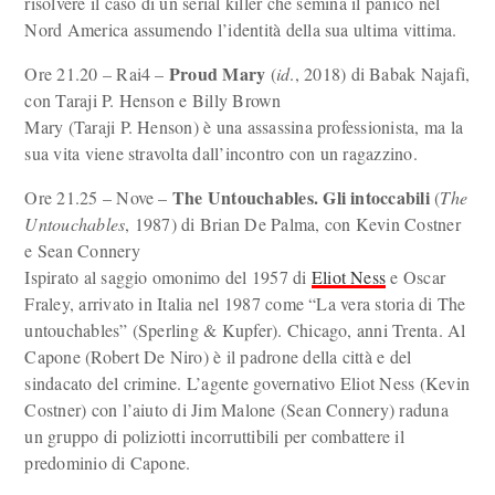
risolvere il caso di un serial killer che semina il panico nel
Nord America assumendo l’identità della sua ultima vittima.
Proud Mary
Ore 21.20 – Rai4 –
(
id
., 2018) di Babak Najafi,
con Taraji P. Henson e Billy Brown
Mary (Taraji P. Henson) è una assassina professionista, ma la
sua vita viene stravolta dall’incontro con un ragazzino.
The Untouchables. Gli intoccabili
Ore 21.25 – Nove –
(
The
Untouchables
, 1987) di Brian De Palma, con Kevin Costner
e Sean Connery
Ispirato al saggio omonimo del 1957 di
Eliot Ness
e Oscar
Fraley, arrivato in Italia nel 1987 come “La vera storia di The
untouchables” (Sperling & Kupfer). Chicago, anni Trenta. Al
Capone (Robert De Niro) è il padrone della città e del
sindacato del crimine. L’agente governativo Eliot Ness (Kevin
Costner) con l’aiuto di Jim Malone (Sean Connery) raduna
un gruppo di poliziotti incorruttibili per combattere il
predominio di Capone.