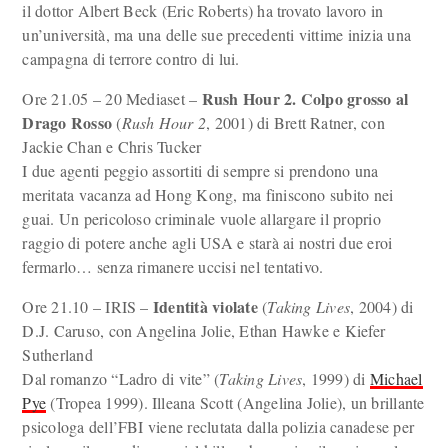
il dottor Albert Beck (Eric Roberts) ha trovato lavoro in
un’università, ma una delle sue precedenti vittime inizia una
campagna di terrore contro di lui.
Rush Hour 2. Colpo grosso al
Ore 21.05 – 20 Mediaset –
Drago Rosso
(
Rush Hour 2
, 2001) di Brett Ratner, con
Jackie Chan e Chris Tucker
I due agenti peggio assortiti di sempre si prendono una
meritata vacanza ad Hong Kong, ma finiscono subito nei
guai. Un pericoloso criminale vuole allargare il proprio
raggio di potere anche agli USA e starà ai nostri due eroi
fermarlo… senza rimanere uccisi nel tentativo.
Identità violate
Ore 21.10 – IRIS –
(
Taking Lives
, 2004) di
D.J. Caruso, con Angelina Jolie, Ethan Hawke e Kiefer
Sutherland
Dal romanzo “Ladro di vite” (
Taking Lives
, 1999) di
Michael
Pye
(Tropea 1999). Illeana Scott (Angelina Jolie), un brillante
psicologa dell’FBI viene reclutata dalla polizia canadese per