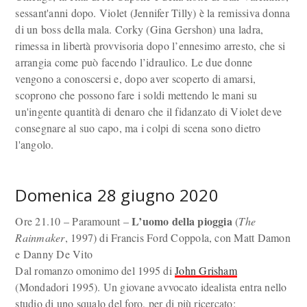
sessant'anni dopo. Violet (Jennifer Tilly) è la remissiva donna
di un boss della mala. Corky (Gina Gershon) una ladra,
rimessa in libertà provvisoria dopo l’ennesimo arresto, che si
arrangia come può facendo l’idraulico. Le due donne
vengono a conoscersi e, dopo aver scoperto di amarsi,
scoprono che possono fare i soldi mettendo le mani su
un'ingente quantità di denaro che il fidanzato di Violet deve
consegnare al suo capo, ma i colpi di scena sono dietro
l'angolo.
Domenica 28 giugno 2020
L’uomo della pioggia
Ore 21.10 – Paramount –
(
The
Rainmaker
, 1997) di Francis Ford Coppola, con Matt Damon
e Danny De Vito
Dal romanzo omonimo del 1995 di
John Grisham
(Mondadori 1995). Un giovane avvocato idealista entra nello
studio di uno squalo del foro, per di più ricercato: