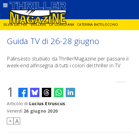
SILVIA DAI PRA'
BRILLARE
LA GUARDIANA
CATERINA BATTILOCCHIO
Guida TV di 26-28 giugno
JORGE DIAZ
LA SPIA
DELITTO IN CORNICE
GIANCARLO DE CATALDO
Palinsesto studiato da ThrillerMagazine per passare il
week-end all’insegna di tutti i colori del thriller in TV
DIEGO ZANDEL
GLI ANNI DI PIETRA
1
Articolo di
Lucius Etruscus
Venerdì
26 giugno 2020
A
A