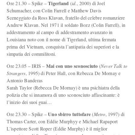
Tigerland
Ore 21.30 – Spike –
(
id
., 2000) di Joel
Schumacher, con Colin Farrell e Matthew Davis
Sceneggiato da Ross Klavan, fratello del celebre romanziere
Andrew Klavan. Nel 1971 il soldato Bozz (Colin Farrell), in
addestramento al campo di addestramento avanzato in
Louisiana noto con il nome di Tigerland, ultima fermata
prima del Vietnam, conquista l’antipatia dei superiori e la
simpatia dei commilitoni.
Mai con uno sconosciuto
Ore 23.05 – IRIS –
(
Never Talk to
Strangers
, 1995) di Peter Hall, con Rebecca De Mornay e
Antonio Banderas
Sarah Taylor (Rebecca De Mornay) è una psichiatra della
polizia che si innamora di uno sconosciuto affascinante: è
l’inizio dei suoi guai…
Uno sbirro tuttofare
Ore 23.30 – Spike –
(
Metro
, 1997) di
Thomas Carter, con Eddie Murphyy e Michael Rapaport
L’ispettore Scott Roper (Eddie Murphy) è il miglior