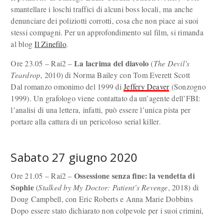
smantellare i loschi traffici di alcuni boss locali, ma anche
denunciare dei poliziotti corrotti, cosa che non piace ai suoi
stessi compagni. Per un approfondimento sul film, si rimanda
al blog
Il Zinefilo
.
La lacrima del diavolo
Ore 23.05 – Rai2 –
(
The Devil’s
Teardrop
, 2010) di Norma Bailey con Tom Everett Scott
Dal romanzo omonimo del 1999 di
Jeffery Deaver
(Sonzogno
1999). Un grafologo viene contattato da un’agente dell’FBI:
l’analisi di una lettera, infatti, può essere l’unica pista per
portare alla cattura di un pericoloso serial killer.
Sabato 27 giugno 2020
Ossessione senza fine: la vendetta di
Ore 21.05 – Rai2 –
Sophie
(
Stalked by My Doctor: Patient’s Revenge
, 2018) di
Doug Campbell, con Eric Roberts e Anna Marie Dobbins
Dopo essere stato dichiarato non colpevole per i suoi crimini,