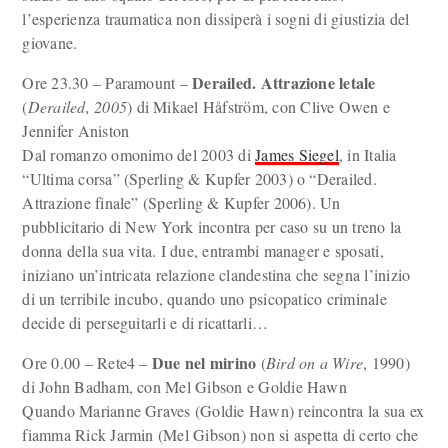
l’esperienza traumatica non dissiperà i sogni di giustizia del
giovane.
Derailed. Attrazione letale
Ore 23.30 – Paramount –
(
Derailed, 2005
) di Mikael Håfström, con Clive Owen e
Jennifer Aniston
Dal romanzo omonimo del 2003 di
James Siegel
, in Italia
“Ultima corsa” (Sperling & Kupfer 2003) o “Derailed.
Attrazione finale” (Sperling & Kupfer 2006). Un
pubblicitario di New York incontra per caso su un treno la
donna della sua vita. I due, entrambi manager e sposati,
iniziano un’intricata relazione clandestina che segna l’inizio
di un terribile incubo, quando uno psicopatico criminale
decide di perseguitarli e di ricattarli…
Due nel mirino
Ore 0.00 – Rete4 –
(
Bird on a Wire
, 1990)
di John Badham, con Mel Gibson e Goldie Hawn
Quando Marianne Graves (Goldie Hawn) reincontra la sua ex
fiamma Rick Jarmin (Mel Gibson) non si aspetta di certo che