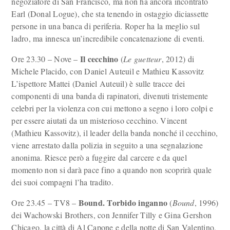
negoziatore di San Francisco, ma non ha ancora incontrato
Earl (Donal Logue), che sta tenendo in ostaggio diciassette
persone in una banca di periferia. Roper ha la meglio sul
ladro, ma innesca un’incredibile concatenazione di eventi.
Il cecchino
Ore 23.30 – Nove –
(
Le guetteur
, 2012) di
Michele Placido, con Daniel Auteuil e Mathieu Kassovitz
L’ispettore Mattei (Daniel Auteuil) è sulle tracce dei
componenti di una banda di rapinatori, divenuti tristemente
celebri per la violenza con cui mettono a segno i loro colpi e
per essere aiutati da un misterioso cecchino. Vincent
(Mathieu Kassovitz), il leader della banda nonché il cecchino,
viene arrestato dalla polizia in seguito a una segnalazione
anonima. Riesce però a fuggire dal carcere e da quel
momento non si darà pace fino a quando non scoprirà quale
dei suoi compagni l’ha tradito.
Bound. Torbido inganno
Ore 23.45 – TV8 –
(
Bound
, 1996)
dei Wachowski Brothers, con Jennifer Tilly e Gina Gershon
Chicago, la città di Al Capone e della notte di San Valentino,