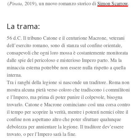
(
Pirata
, 2019), un nuovo romanzo storico di
Simon Scarrow
.
La trama:
56 d.C. Il tribuno Catone e il centurione Macrone, veterani
dell’esercito ro­mano, sono di stanza sul confine orientale,
consapevoli che ogni loro mossa è costantemente monitorata
dalle spie del pericoloso e miste­rioso Impero parto. Ma la
minaccia esterna potrebbe non essere nulla rispetto a quella
interna.
Tra i ranghi della legione si nasconde un traditore. Roma non
mostra alcuna pietà verso coloro che tradi­scono i commilitoni
e l’Impero, ma prima di poter punire il colpevole, bisogna
trovarlo. Catone e Macrone cominciano così una corsa contro
il tempo per sco­prire la verità, mentre i potenti ne­mici oltre il
confine non aspettano altro che poter sfruttare qualunque
debolezza per annientare la legio­ne. Il traditore dev’essere
trovato, o per l’Impero sarà la fine.