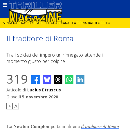
SILVIA DAI PRA'
BRILLARE
LA GUARDIANA
CATERINA BATTILOCCHIO
Il traditore di Roma
JORGE DIAZ
LA SPIA
DELITTO IN CORNICE
GIANCARLO DE CATALDO
Tra i soldati dell’impero un rinnegato attende il
momento giusto per colpire
DIEGO ZANDEL
GLI ANNI DI PIETRA
319
Articolo di
Lucius Etruscus
Giovedì
5 novembre 2020
A
A
Newton Compton
La
porta in libreria
Il traditore di Roma