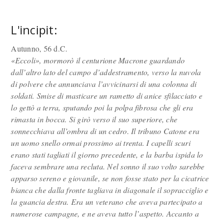
L'incipit:
Autunno, 56 d.C.
«Eccoli», mormorò il centurione Macrone guardando
dall’altro lato del campo d’addestramento, verso la nuvola
di polvere che annunciava l’avvicinarsi di una colonna di
soldati. Smise di masticare un rametto di anice sfilacciato e
lo gettò a terra, sputando poi la polpa fibrosa che gli era
rimasta in bocca. Si girò verso il suo superiore, che
sonnecchiava all’ombra di un cedro. Il tribuno Catone era
un uomo snello ormai prossimo ai trenta. I capelli scuri
erano stati tagliati il giorno precedente, e la barba ispida lo
faceva sembrare una recluta. Nel sonno il suo volto sarebbe
apparso sereno e giovanile, se non fosse stato per la cicatrice
bianca che dalla fronte tagliava in diagonale il sopracciglio e
la guancia destra. Era un veterano che aveva partecipato a
numerose campagne, e ne aveva tutto l’aspetto. Accanto a