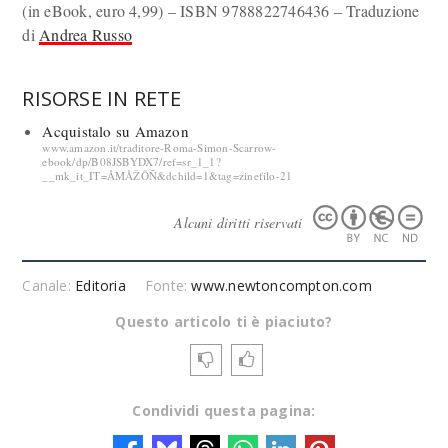
(in eBook, euro 4,99) – ISBN 9788822746436 – Traduzione
di
Andrea Russo
RISORSE IN RETE
Acquistalo su Amazon
www.amazon.it/traditore-Roma-Simon-Scarrow-
ebook/dp/B08JSBYDX7/ref=sr_1_1?
__mk_it_IT=ÅMÅŽÕÑ&dchild=1&tag=zinefilo-21
Alcuni diritti riservati
Canale:
Editoria
Fonte:
www.newtoncompton.com
Questo articolo ti è piaciuto?
Condividi questa pagina: