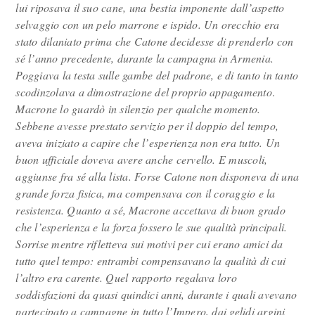
lui riposava il suo cane, una bestia imponente dall’aspetto
selvaggio con un pelo marrone e ispido. Un orecchio era
stato dilaniato prima che Catone decidesse di prenderlo con
sé l’anno precedente, durante la campagna in Armenia.
Poggiava la testa sulle gambe del padrone, e di tanto in tanto
scodinzolava a dimostrazione del proprio appagamento
.
Macrone lo guardò in silenzio per qualche momento.
Sebbene avesse prestato servizio per il doppio del tempo,
aveva iniziato a capire che l’esperienza non era tutto. Un
buon ufficiale doveva avere anche cervello. E muscoli,
aggiunse fra sé alla lista. Forse Catone non disponeva di una
grande forza fisica, ma compensava con il coraggio e la
resistenza. Quanto a sé, Macrone accettava di buon grado
che l’esperienza e la forza fossero le sue qualità principali.
Sorrise mentre rifletteva sui motivi per cui erano amici da
tutto quel tempo: entrambi compensavano la qualità di cui
l’altro era carente. Quel rapporto regalava loro
soddisfazioni da quasi quindici anni, durante i quali avevano
partecipato a campagne in tutto l’Impero, dai gelidi argini