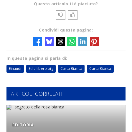
Questo articolo ti è piaciuto?
Condividi questa pagina:
In questa pagina si parla di:
Einaudi
Stile libero big
Carta Bianca
Carta Bianca
ARTICOLI CORRELATI
EDITORIA