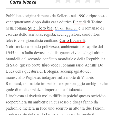
Carta bianca
Pubblicato originariamente da Sellerio nel 1990 e riproposto
ventiquattr'anni dopo dalla casa editrice
Einaudi
di Torino,
nella collana
Stile libero big
,
Carta Bianca
è il romanzo di
esordio dello scrittore, regista, sceneggiatore, conduttore
televisivo e giornalista emiliano
Carlo Lucarelli
.
Noir storico a sfondo poliziesco, ambientato nell'aprile del
1945 in un'Italia devastata dalla guerra civile e dagli ultimi
brandelli del secondo conflitto mondiale e della Repubblica
di Salò, questo breve libro vede il commissario Achille De
Luca della questura di Bologna, accompagnato del
maresciallo Pugliese, indagare sulla morte di Vittorio
Rehinard, donnaiolo impenitente e personaggio ambiguo che
gode di molte amicizie importanti e altolocate.
L'inchiesta si rivelerà molto difficile poiché questo omicidio
scoperchierà un ambiente in cui sesso e droga fanno da
padroni e metterà in luce uno scontro in atto tra due fazioni
contrapposte del partito fascista nel corso del quale il