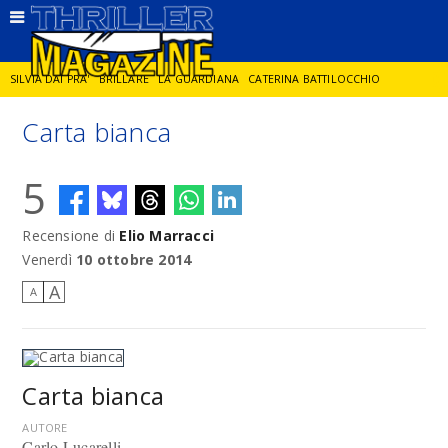
SILVIA DAI PRA'
BRILLARE
LA GUARDIANA
CATERINA BATTILOCCHIO
Carta bianca
JORGE DIAZ
LA SPIA
DELITTO IN CORNICE
GIANCARLO DE CATALDO
5
DIEGO ZANDEL
GLI ANNI DI PIETRA
Recensione di
Elio Marracci
Venerdì
10 ottobre 2014
A
A
Carta bianca
AUTORE
Carlo Lucarelli