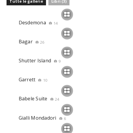
Tutte le gallerie
Libri (3)
Desdemona
14
Bagar
26
Shutter Island
9
Garrett
10
Babele Suite
24
Gialli Mondadori
6