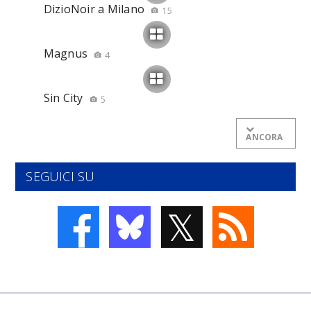
DizioNoir a Milano
15
Magnus
4
Sin City
5
ANCORA
SEGUICI SU
𝕏