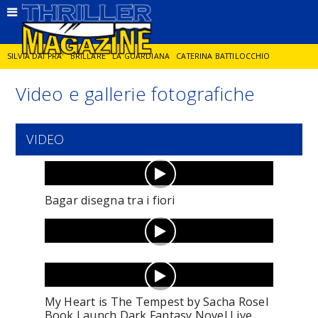
SILVIA DAI PRA'
BRILLARE
LA GUARDIANA
CATERINA BATTILOCCHIO
Video e gallerie fotografiche
JORGE DIAZ
LA SPIA
DELITTO IN CORNICE
GIANCARLO DE CATALDO
VIDEO
DIEGO ZANDEL
GLI ANNI DI PIETRA
Bagar disegna tra i fiori
My Heart is The Tempest by Sacha Rosel
Book Launch Dark Fantasy Novel Live