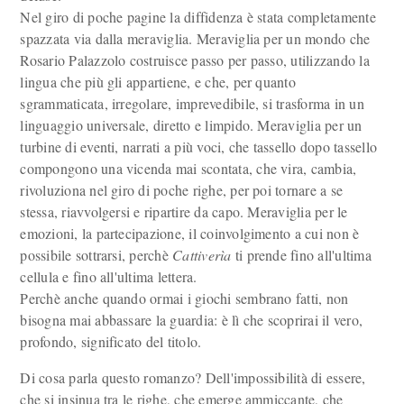
Nel giro di poche pagine la diffidenza è stata completamente
spazzata via dalla meraviglia. Meraviglia per un mondo che
Rosario Palazzolo costruisce passo per passo, utilizzando la
lingua che più gli appartiene, e che, per quanto
sgrammaticata, irregolare, imprevedibile, si trasforma in un
linguaggio universale, diretto e limpido. Meraviglia per un
turbine di eventi, narrati a più voci, che tassello dopo tassello
compongono una vicenda mai scontata, che vira, cambia,
rivoluziona nel giro di poche righe, per poi tornare a se
stessa, riavvolgersi e ripartire da capo. Meraviglia per le
emozioni, la partecipazione, il coinvolgimento a cui non è
possibile sottrarsi, perchè
Cattiverìa
ti prende fino all'ultima
cellula e fino all'ultima lettera.
Perchè anche quando ormai i giochi sembrano fatti, non
bisogna mai abbassare la guardia: è lì che scoprirai il vero,
profondo, significato del titolo.
Di cosa parla questo romanzo? Dell'impossibilità di essere,
che si insinua tra le righe, che emerge ammiccante, che