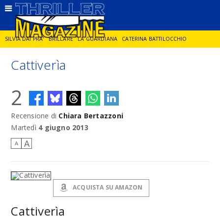
SILVIA DAI PRA'
BRILLARE
LA GUARDIANA
CATERINA BATTILOCCHIO
Cattiverìa
JORGE DIAZ
LA SPIA
DELITTO IN CORNICE
GIANCARLO DE CATALDO
2
DIEGO ZANDEL
GLI ANNI DI PIETRA
Recensione di
Chiara Bertazzoni
Martedì
4 giugno 2013
A
A
ACQUISTA SU AMAZON
Cattiverìa