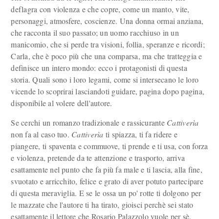
deflagra con violenza e che copre, come un manto, vite,
personaggi, atmosfere, coscienze. Una donna ormai anziana,
che racconta il suo passato; un uomo racchiuso in un
manicomio, che si perde tra visioni, follia, speranze e ricordi;
Carla, che è poco più che una comparsa, ma che tratteggia e
definisce un intero mondo: ecco i protagonisti di questa
storia. Quali sono i loro legami, come si intersecano le loro
vicende lo scoprirai lasciandoti guidare, pagina dopo pagina,
disponibile al volere dell'autore.
Se cerchi un romanzo tradizionale e rassicurante
Cattiverìa
non fa al caso tuo.
Cattiverìa
ti spiazza, ti fa ridere e
piangere, ti spaventa e commuove, ti prende e ti usa, con forza
e violenza, pretende da te attenzione e trasporto, arriva
esattamente nel punto che fa più fa male e ti lascia, alla fine,
svuotato e arricchito, felice e grato di aver potuto partecipare
di questa meraviglia. E se le ossa un po' rotte ti dolgono per
le mazzate che l'autore ti ha tirato, gioisci perchè sei stato
esattamente il lettore che Rosario Palazzolo vuole per sè.