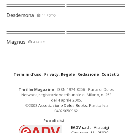
Desdemona
14 FOTO
Magnus
4 FOTO
Termini d'uso
Privacy
Regole
Redazione
Contatti
ThrillerMagazine
- ISSN 1974-8256 - Parte di Delos
Network, registrazione tribunale di Milano, n. 253
del 4 aprile 2005.
©2003
Associazione Delos Books
. Partita Iva
04029050962.
Pubblicità:
EADV s.r.l.
- Via Luigi
Capuana, 11 - 95030