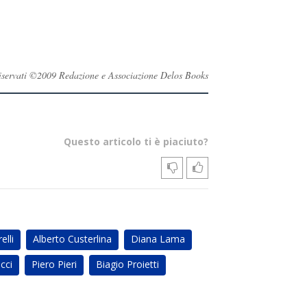
i riservati ©2009 Redazione e Associazione Delos Books
Questo articolo ti è piaciuto?
elli
Alberto Custerlina
Diana Lama
cci
Piero Pieri
Biagio Proietti