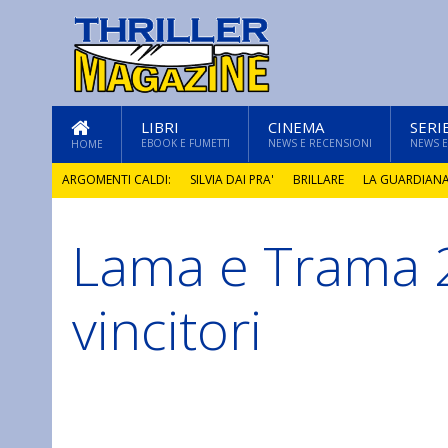
LIBRI
CINEMA
SERI
EBOOK E FUMETTI
NEWS E RECENSIONI
NEWS E
HOME
ARGOMENTI CALDI:
SILVIA DAI PRA'
BRILLARE
LA GUARDIAN
Lama e Trama 2
GLI ANNI DI PIETRA
vincitori