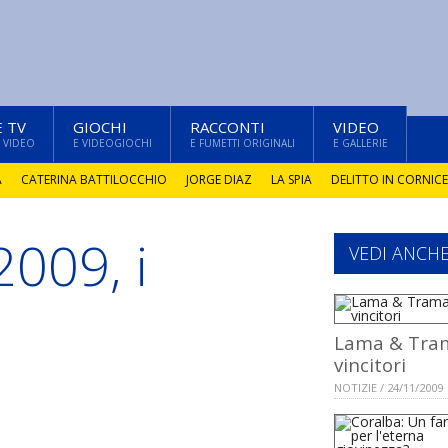
E TV
GIOCHI
RACCONTI
VIDEO
 VIDEO
E VIDEOGIOCHI
E FUMETTI ORIGINALI
E GALLERIE
A
CATERINA BATTILOCCHIO
JORGE DIAZ
LA SPIA
DELITTO IN CORNICE
009, i
VEDI ANCH
Lama & Tram
vincitori
NOTIZIE / 24/11/2009