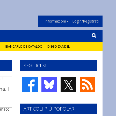
Informazioni
Login/Registrati
GIANCARLO DE CATALDO
DIEGO ZANDEL
E
SEGUICI SU
𝕏
a. I
ARTICOLI PIÙ POPOLARI