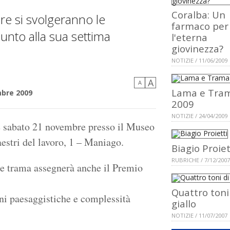
Coralba: Un
e si svolgeranno le
farmaco per
unto alla sua settima
l'eterna
giovinezza?
NOTIZIE / 11/06/2009
A
A
Lama e Tra
bre 2009
2009
NOTIZIE / 24/04/2009
e sabato 21 novembre presso il Museo
Maestri del lavoro, 1 – Maniago.
Biagio Proiet
RUBRICHE / 7/12/2007
 e trama assegnerà anche il Premio
Quattro toni
oni paesaggistiche e complessità
giallo
NOTIZIE / 11/07/2007