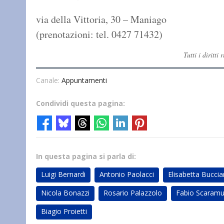
via della Vittoria, 30 – Maniago
(prenotazioni: tel. 0427 71432)
Tutti i diritt
Canale:
Appuntamenti
Condividi questa pagina:
In questa pagina si parla di:
Luigi Bernardi
Antonio Paolacci
Elisabetta Bucciar
Nicola Bonazzi
Rosario Palazzolo
Fabio Scaramu
Biagio Proietti