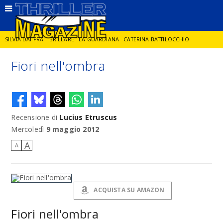
SILVIA DAI PRA'
BRILLARE
LA GUARDIANA
CATERINA BATTILOCCHIO
Fiori nell'ombra
JORGE DIAZ
LA SPIA
DELITTO IN CORNICE
GIANCARLO DE CATALDO
DIEGO ZANDEL
GLI ANNI DI PIETRA
Recensione di
Lucius Etruscus
Mercoledì
9 maggio 2012
A
A
ACQUISTA SU AMAZON
Fiori nell'ombra