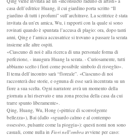
Qing viene invitata ad un «inconsueto raduno di artisti» a
casa dell’editrice Huang, il cui giardino porta scritto “Il
giardino di tutti i profumi” sull’architrave. La scrittrice è stata
invitata da un’ex amica, Wu, i rapporti con la quale si sono
rovinati quando è spuntata l’accusa di plagio: ora, dopo tanti
anni, Qing e l’amica accusatrice si trovano a passare la serata
insieme alle altre ospiti.
«Ciascuno di noi è alla ricerca di una personale forma di
perfezione, - inaugura Huang la serata. - Curiosamente, tutti
abbiamo scelto i fiori come possibile simbolo di risveglio».
Il tema dell’incontro sarà “floreale”. «Ciascuno di noi
racconterà due storie, e ognuna di esse sarà incentrata su un
fiore a sua scelta. Ogni narratore avrà un momento della
giornata a lui riservato e una zona precisa della casa da cui
trarre spunto liberamente».
Qing, Huang, Wu, Hong («pittrice di sconvolgente
bellezza»), Bai (dallo «sguardo calmo e al contempo
ossessivo, pulsante come la pioggia»): questi nomi non sono
casuali, come nulla in
Fiori nell’ombra
avviene per caso: