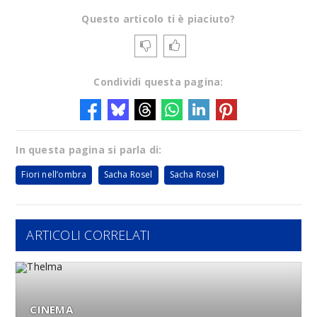
Questo articolo ti è piaciuto?
Condividi questa pagina:
In questa pagina si parla di:
Fiori nell’ombra
Sacha Rosel
Sacha Rosel
ARTICOLI CORRELATI
CINEMA