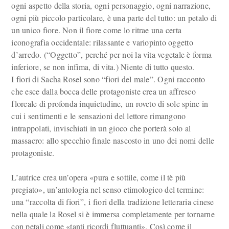
ogni aspetto della storia, ogni personaggio, ogni narrazione,
ogni più piccolo particolare, è una parte del tutto: un petalo di
un unico fiore. Non il fiore come lo ritrae una certa
iconografia occidentale: rilassante e variopinto oggetto
d’arredo. (“Oggetto”, perché per noi la vita vegetale è forma
inferiore, se non infima, di vita.) Niente di tutto questo.
I fiori di Sacha Rosel sono “fiori del male”. Ogni racconto
che esce dalla bocca delle protagoniste crea un affresco
floreale di profonda inquietudine, un roveto di sole spine in
cui i sentimenti e le sensazioni del lettore rimangono
intrappolati, invischiati in un gioco che porterà solo al
massacro: allo specchio finale nascosto in uno dei nomi delle
protagoniste.
L’autrice crea un’opera «pura e sottile, come il tè più
pregiato», un’antologia nel senso etimologico del termine:
una “raccolta di fiori”, i fiori della tradizione letteraria cinese
nella quale la Rosel si è immersa completamente per tornarne
con petali come «tanti ricordi fluttuanti». Così come il