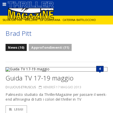
SILVIA DAI PRA'
BRILLARE
LA GUARDIANA
CATERINA BATTILOCCHIO
Brad Pitt
JORGE DIAZ
LA SPIA
DELITTO IN CORNICE
GIANCARLO DE CATALDO
News (10)
Approfondimenti (11)
DIEGO ZANDEL
GLI ANNI DI PIETRA
4
Guida TV 17-19 maggio
DI LUCIUS ETRUSCUS
VENERDÌ 17 MAGGIO 2013
Palinsesto studiato da ThrillerMagazine per passare il week-
end all’insegna di tutti i colori del thriller in TV
LEGGI