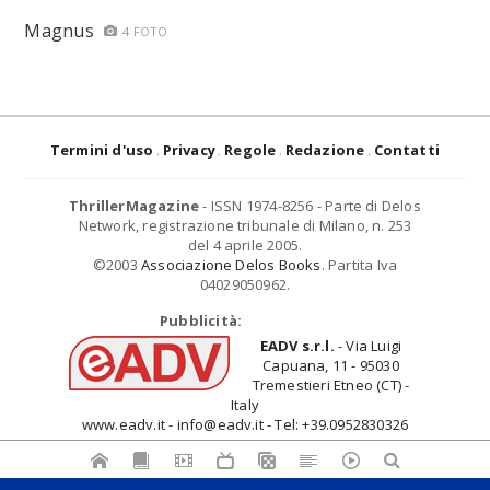
Magnus
4 FOTO
Termini d'uso
Privacy
Regole
Redazione
Contatti
ThrillerMagazine
- ISSN 1974-8256 - Parte di Delos
Network, registrazione tribunale di Milano, n. 253
del 4 aprile 2005.
©2003
Associazione Delos Books
. Partita Iva
04029050962.
Pubblicità:
EADV s.r.l.
- Via Luigi
Capuana, 11 - 95030
Tremestieri Etneo (CT) -
Italy
www.eadv.it - info@eadv.it - Tel: +39.0952830326