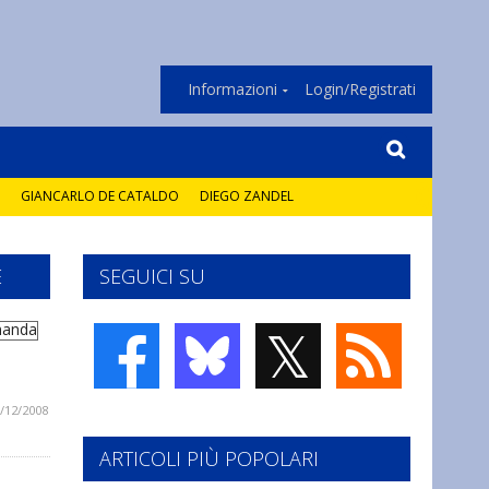
Informazioni
Login/Registrati
GIANCARLO DE CATALDO
DIEGO ZANDEL
E
SEGUICI SU
𝕏
/12/2008
ARTICOLI PIÙ POPOLARI