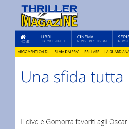
LIBRI
CINEMA
SERI
EBOOK E FUMETTI
NEWS E RECENSIONI
NEWS E
HOME
ARGOMENTI CALDI:
SILVIA DAI PRA'
BRILLARE
LA GUARDIAN
Una sfida tutta 
GLI ANNI DI PIETRA
Il divo e Gomorra favoriti agli Oscar