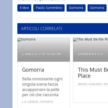
Il divo
Paolo Sorrentino
Gomorra
Gomorra
ARTICOLI CORRELATI
L'ANGOLO DI GIDEON
DRAMMATICO
Gomorra
This Must B
Place
Bella nonostante ogni
singola scena faccia
SERGIO GUALANDI, 18/
accapponare la pelle
per ciò che racconta
J. A. GIDEON, 15/10/2016