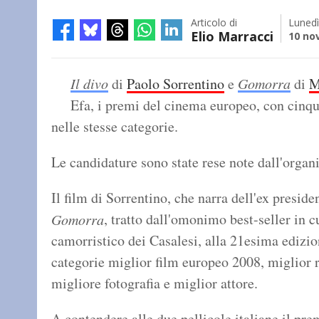
Articolo di
Lunedì
Elio Marracci
10 no
Il divo
di
Paolo Sorrentino
e
Gomorra
di
M
Efa, i premi del cinema europeo, con cinqu
nelle stesse categorie.
Le candidature sono state rese note dall'organi
Il film di Sorrentino, che narra dell'ex presid
, tratto dall'omonimo best-seller in 
Gomorra
camorristico dei Casalesi, alla 21esima edizio
categorie miglior film europeo 2008, miglior r
migliore fotografia e miglior attore.
A contendere alle due pellicole italiane il pr