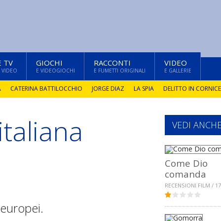
E TV
GIOCHI
RACCONTI
VIDEO
 VIDEO
E VIDEOGIOCHI
E FUMETTI ORIGINALI
E GALLERIE
A
CATERINA BATTILOCCHIO
JORGE DIAZ
LA SPIA
DELITTO IN CORNICE
italiana
VEDI ANCH
Come Dio
comanda
RECENSIONI FILM / 17
 europei.