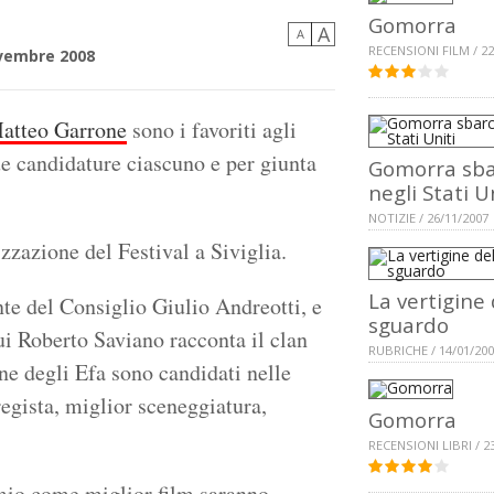
Gomorra
A
A
RECENSIONI FILM / 22
vembre 2008
atteo Garrone
sono i favoriti agli
e candidature ciascuno e per giunta
Gomorra sba
negli Stati U
NOTIZIE / 26/11/2007
zzazione del Festival a Siviglia.
La vertigine 
ente del Consiglio Giulio Andreotti, e
sguardo
cui Roberto Saviano racconta il clan
RUBRICHE / 14/01/20
ne degli Efa sono candidati nelle
egista, miglior sceneggiatura,
Gomorra
RECENSIONI LIBRI / 2
emio come miglior film saranno