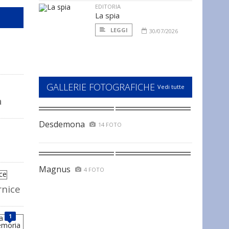
EDITORIA
La spia
LEGGI
30/07/2026
GALLERIE FOTOGRAFICHE
Vedi tutte
a
Desdemona
14 FOTO
Magnus
4 FOTO
rnice
1