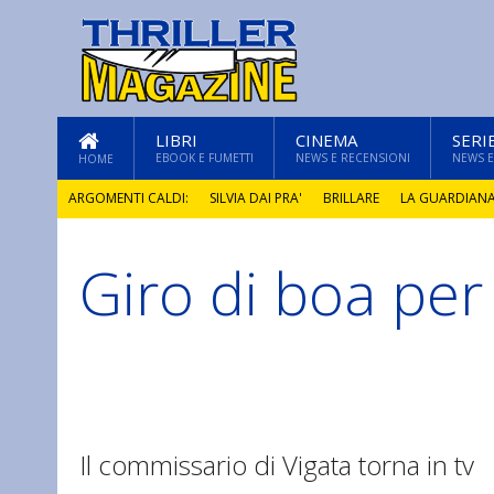
LIBRI
CINEMA
SERI
EBOOK E FUMETTI
NEWS E RECENSIONI
NEWS E
HOME
ARGOMENTI CALDI:
SILVIA DAI PRA'
BRILLARE
LA GUARDIAN
Giro di boa pe
GLI ANNI DI PIETRA
Il commissario di Vigata torna in tv