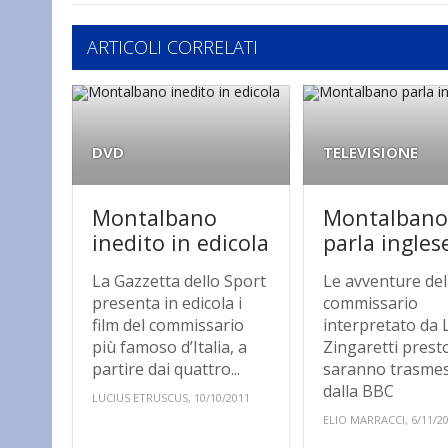
ARTICOLI CORRELATI
DVD
TELEVISIONE
Montalbano
Montalban
inedito in edicola
parla ingles
La Gazzetta dello Sport
Le avventure del
presenta in edicola i
commissario
film del commissario
interpretato da 
più famoso d’Italia, a
Zingaretti prest
partire dai quattro...
saranno trasme
dalla BBC
LUCIUS ETRUSCUS, 10/10/2011
ELIO MARRACCI, 6/11/2