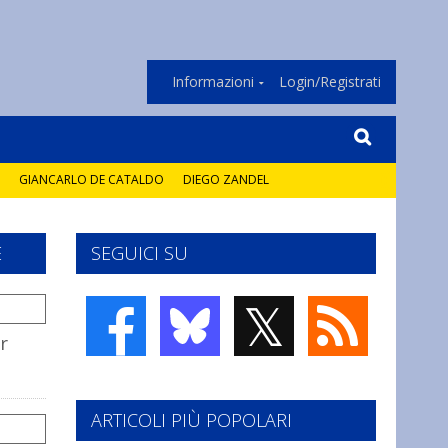
Informazioni
Login/Registrati
GIANCARLO DE CATALDO
DIEGO ZANDEL
E
SEGUICI SU
𝕏
r
ARTICOLI PIÙ POPOLARI