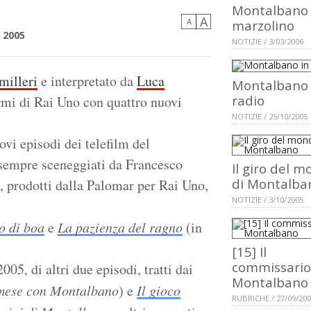
Montalbano
A
A
marzolino
 2005
NOTIZIE / 3/03/2006
milleri
e interpretato da
Luca
Montalbano 
radio
rmi di Rai Uno con quattro nuovi
NOTIZIE / 25/10/2005
ovi episodi dei telefilm del
sempre sceneggiati da Francesco
Il giro del 
di Montalba
, prodotti dalla Palomar per Rai Uno,
NOTIZIE / 3/10/2005
ro di boa
e
La pazienza del ragno
(in
[15] Il
commissario
05, di altri due episodi, tratti dai
Montalbano
mese con Montalbano
) e
Il gioco
RUBRICHE / 27/09/20