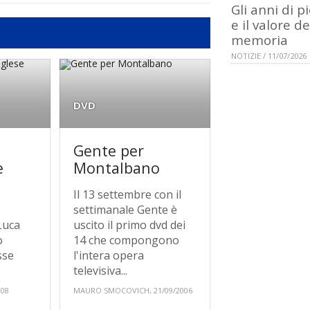
Gli anni di p
e il valore de
memoria
NOTIZIE / 11/07/2026
DVD
o
Gente per
e
Montalbano
Il 13 settembre con il
settimanale Gente è
Luca
uscito il primo dvd dei
o
14 che compongono
sse
l'intera opera
televisiva...
008
MAURO SMOCOVICH, 21/09/2006