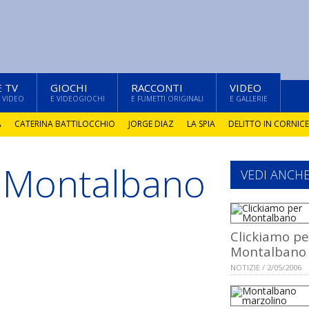
E TV
GIOCHI
RACCONTI
VIDEO
 VIDEO
E VIDEOGIOCHI
E FUMETTI ORIGINALI
E GALLERIE
A
CATERINA BATTILOCCHIO
JORGE DIAZ
LA SPIA
DELITTO IN CORNICE
r Montalbano
VEDI ANCH
Clickiamo pe
Montalbano
NOTIZIE / 2/05/2006