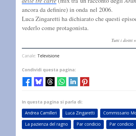
delle tre carte
(mix tra un racconto degli
Aran
ancora da definire) in onda nel 2006.
Luca Zingaretti ha dichiarato che questi epis
vederlo come protagonista.
Tutti i diritt
Canale:
Televisione
Condividi questa pagina:
In questa pagina si parla di:
Andrea Camilleri
Luca Zingaretti
Commissario Mo
La pazienza del ragno
Par condicio
Par condicio