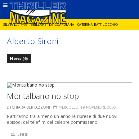
SILVIA DAI PRA'
BRILLARE
LA GUARDIANA
CATERINA BATTILOCCHIO
Alberto Sironi
JORGE DIAZ
LA SPIA
DELITTO IN CORNICE
GIANCARLO DE CATALDO
News (6)
DIEGO ZANDEL
GLI ANNI DI PIETRA
Montalbano no stop
DI CHIARA BERTAZZONI
MERCOLEDÌ 19 NOVEMBRE 2008
Partiranno tra almeno un anno le riprese di due nuovi
episodi del telefilm del celebre commissario
LEGGI