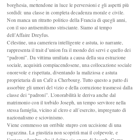
borghesia, mettendone in luce le perversioni e gli aspetti più
sordidi: una classe in completa decadenza morale e civile.
Non manca un ritratto politico della Francia di quegli anni,
con il suo antisemitismo strisciante. Siamo al tempo
dell’Affaire Dreyfus.
Célestine, una cameriera intelligente e astuta, io narrante,
rappresenta il trait d’union fra il mondo dei servi e quello dei
“padroni”. Da vittima umiliata a causa della sua estrazione
sociale, acquisirà compiacendosene, una collocazione sociale
onorevole e rispettata, diventando la maliziosa e astuta
proprietaria di un Cafè a Cherbourg. Tutto questo a patto di
assorbire gli umori del vizio e della corruzione trasmessi dalla
classe dei “padroni”. L’onorabilità le deriva anche dal
matrimonio con il torbido Joseph, un tempo servitore nella
stessa famiglia, vicino al clero e all’esercito, impregnato di
nazionalismo e sciovinismo.
Viene commesso un orribile stupro con uccisione di una
ragazzina. La giustizia non scoprirà mai il colpevole, e
l’autore adombra che il delitto sia opera di Joseph. Come