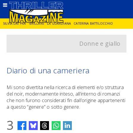
SILVIA DAI PRA'
BRILLARE
LA GUARDIANA
CATERINA BATTILOCCHIO
Donne e giallo
JORGE DIAZ
LA SPIA
DELITTO IN CORNICE
GIANCARLO DE CATALDO
DIEGO ZANDEL
GLI ANNI DI PIETRA
Diario di una cameriera
Mi sono divertita nella ricerca di elementi e/o struttura
del noir, modernamente inteso, all’interno di romanzi
che non furono considerati fin dall’origine appartenenti
a questo “genere” o sotto genere.
3