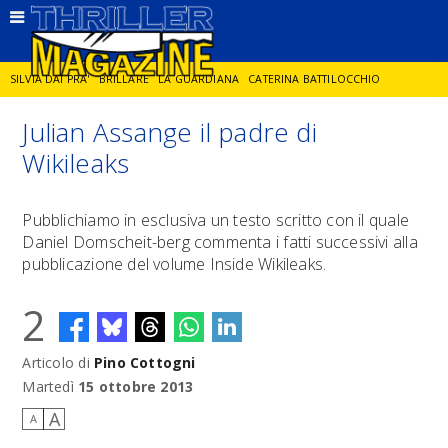
SILVIA DAI PRA'
BRILLARE
LA GUARDIANA
CATERINA BATTILOCCHIO
Julian Assange il padre di
JORGE DIAZ
LA SPIA
DELITTO IN CORNICE
GIANCARLO DE CATALDO
Wikileaks
DIEGO ZANDEL
GLI ANNI DI PIETRA
Pubblichiamo in esclusiva un testo scritto con il quale
Daniel Domscheit-berg commenta i fatti successivi alla
pubblicazione del volume Inside Wikileaks.
2
Articolo di
Pino Cottogni
Martedì
15 ottobre 2013
A
A