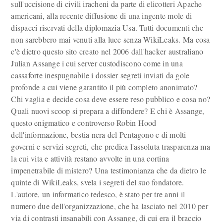
sull'uccisione di civili iracheni da parte di elicotteri Apache
americani, alla recente diffusione di una ingente mole di
dispacci riservati della diplomazia Usa. Tutti documenti che
non sarebbero mai venuti alla luce senza WikiLeaks. Ma cosa
c'è dietro questo sito creato nel 2006 dall'hacker australiano
Julian Assange i cui server custodiscono come in una
cassaforte inespugnabile i dossier segreti inviati da gole
profonde a cui viene garantito il più completo anonimato?
Chi vaglia e decide cosa deve essere reso pubblico e cosa no?
Quali nuovi scoop si prepara a diffondere? E chi è Assange,
questo enigmatico e controverso Robin Hood
dell'informazione, bestia nera del Pentagono e di molti
governi e servizi segreti, che predica l'assoluta trasparenza ma
la cui vita e attività restano avvolte in una cortina
impenetrabile di mistero? Una testimonianza che da dietro le
quinte di WikiLeaks, svela i segreti del suo fondatore.
L'autore, un informatico tedesco, è stato per tre anni il
numero due dell'organizzazione, che ha lasciato nel 2010 per
via di contrasti insanabili con Assange, di cui era il braccio