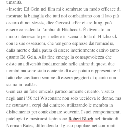
umanità.
«Inserire Ed Gein nel film mi è sembrato un modo efficace di
mostrare la battaglia che tutti noi combattiamo con il lato più
oscuro di noi stessi», dice Gervasi. «Per citare Jung, può
essere considerato l’ombra di Hitchcock. È diventato un
modo interessante per mettere in scena la lotta di Hitchcock
con le sue ossessioni, che vengono espresse dall’omicidio,
dalla morte e dalla paura di essere interiormente cattivo tanto
quanto Ed Gein. Alla fine emerge la consapevolezza che
esiste una diversità fondamentale nelle anime di questi due
uomini ma sono stato contento di aver potuto rappresentare il
fatto che crediamo sempre di essere peggiori di quanto non
siamo in realtà».
Gein era un folle omicida particolarmente cruento, vissuto
negli anni ’50 nel Wisconsin: non solo uccideva le donne, ma
ne esumava i corpi dal cimitero, utilizzando le membra in
disfacimento per confezionare souvenir. I suoi comportamenti
patologici e mostruosi ispirarono
Robert Bloch
nel ritratto di
Norman Bates, diffondendo il gusto popolare nei confronti