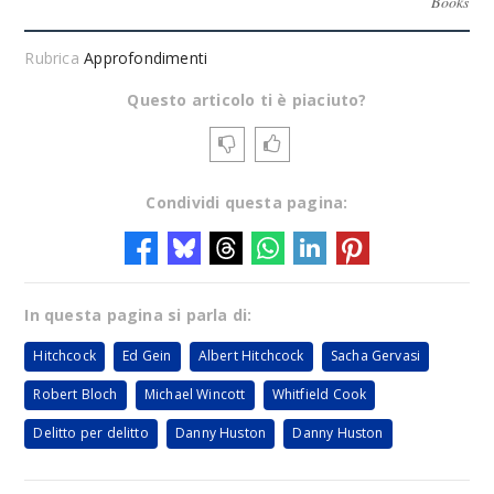
Books
Rubrica
Approfondimenti
Questo articolo ti è piaciuto?
Condividi questa pagina:
In questa pagina si parla di:
Hitchcock
Ed Gein
Albert Hitchcock
Sacha Gervasi
Robert Bloch
Michael Wincott
Whitfield Cook
Delitto per delitto
Danny Huston
Danny Huston