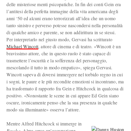
delle misteriose menti psicopatiche. In fin dei conti Gein era
l’antitesi della perfetta immagine della vita americana degli
anni ‘50 ed alcuni erano terrorizzati all’idea che un uomo
tanto sinistro e perverso potesse nascondersi nella personalità
di qualche amico e parente, se non addirittura in se stessi.
Per interpretarlo nel giusto modo, Gervasi ha scritturato
Michael Wincott
, attore di cinema e di teatro. «Wincott è un
bravissimo attore, che in questo ruolo è stato capace di
trasmettere l’oscurità e la sofferenza del personaggio,
mescolando il tutto in modo empatico», spiega Gervasi.
Wincott sapeva di doversi immergere nel torbido regno in cui
i sogni, le paure e le più recondite emozioni si incontrano, ma
ha trasformato il rapporto fra Gein e Hitchcock in qualcosa di
positivo. «Nonostante le scene in cui appare Ed Gein siano
oscure, ironicamente penso che la sua presenza in qualche
modo sia illuminante» osserva l’attore.
Mentre Alfred Hitchcock si immerge in
Psycho
, Alma cerca un’occupazione