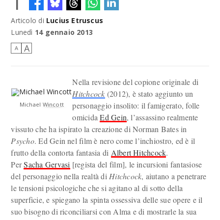
1
Articolo di
Lucius Etruscus
Lunedì
14 gennaio 2013
A
A
Nella revisione del copione originale di
Hitchcock
(2012), è stato aggiunto un
personaggio insolito: il famigerato, folle
Michael Wincott
omicida
Ed Gein
, l’assassino realmente
vissuto che ha ispirato la creazione di Norman Bates in
Psycho
. Ed Gein nel film è nero come l’inchiostro, ed è il
frutto della contorta fantasia di
Albert Hitchcock
.
Per
Sacha Gervasi
[regista del film], le incursioni fantasiose
del personaggio nella realtà di
Hitchcock
, aiutano a penetrare
le tensioni psicologiche che si agitano al di sotto della
superficie, e spiegano la spinta ossessiva delle sue opere e il
suo bisogno di riconciliarsi con Alma e di mostrarle la sua