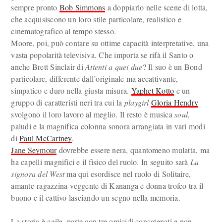
sempre pronto
Bob Simmons
a doppiarlo nelle scene di lotta,
che acquisiscono un loro stile particolare, realistico e
cinematografico al tempo stesso.
Moore, poi, può contare su ottime capacità interpretative, una
vasta popolarità televisiva. Che importa se rifà il Santo o
anche Brett Sinclair di
Attenti a quei due
? Il suo è un Bond
particolare, differente dall’originale ma accattivante,
simpatico e duro nella giusta misura.
Yaphet Kotto
e un
gruppo di caratteristi neri tra cui la
playgirl
Gloria Hendry
svolgono il loro lavoro al meglio. Il resto è musica
soul
,
paludi e la magnifica colonna sonora arrangiata in vari modi
di
Paul McCartney
.
Jane Seymour
dovrebbe essere nera, quantomeno mulatta, ma
ha capelli magnifici e il fisico del ruolo. In seguito sarà
La
signora del West
ma qui esordisce nel ruolo di Solitaire,
amante-ragazzina-veggente di Kananga e donna trofeo tra il
buono e il cattivo lasciando un segno nella memoria.
La storia è agile, parte con tre omicidi concatenati e non