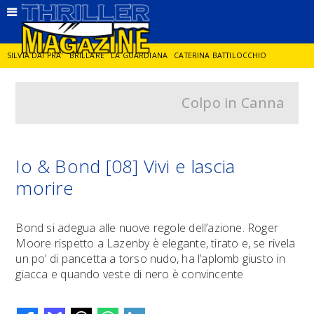
SILVIA DAI PRA'
BRILLARE
LA GUARDIANA
CATERINA BATTILOCCHIO
Colpo in Canna
JORGE DIAZ
LA SPIA
DELITTO IN CORNICE
GIANCARLO DE CATALDO
DIEGO ZANDEL
GLI ANNI DI PIETRA
Io & Bond [08] Vivi e lascia
morire
Bond si adegua alle nuove regole dell’azione. Roger
Moore rispetto a Lazenby è elegante, tirato e, se rivela
un po’ di pancetta a torso nudo, ha l’aplomb giusto in
giacca e quando veste di nero è convincente