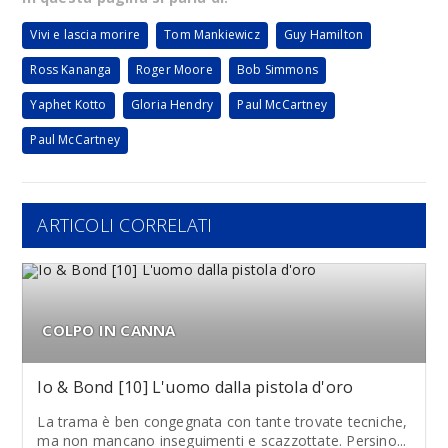
Vivi e lascia morire
Tom Mankiewicz
Guy Hamilton
Ross Kananga
Roger Moore
Bob Simmons
Yaphet Kotto
Gloria Hendry
Paul McCartney
Paul McCartney
ARTICOLI CORRELATI
COLPO IN CANNA
Io & Bond [10] L'uomo dalla pistola d'oro
La trama è ben congegnata con tante trovate tecniche,
ma non mancano inseguimenti e scazzottate. Persino...