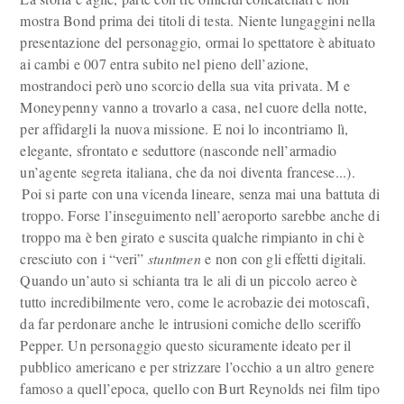
mostra Bond prima dei titoli di testa. Niente lungaggini nella
presentazione del personaggio, ormai lo spettatore è abituato
ai cambi e 007 entra subito nel pieno dell’azione,
mostrandoci però uno scorcio della sua vita privata. M e
Moneypenny vanno a trovarlo a casa, nel cuore della notte,
per affidargli la nuova missione. E noi lo incontriamo lì,
elegante, sfrontato e seduttore (nasconde nell’armadio
un’agente segreta italiana, che da noi diventa francese...).
Poi si parte con una vicenda lineare, senza mai una battuta di
troppo. Forse l’inseguimento nell’aeroporto sarebbe anche di
troppo ma è ben girato e suscita qualche rimpianto in chi è
cresciuto con i “veri”
stuntmen
e non con gli effetti digitali.
Quando un’auto si schianta tra le ali di un piccolo aereo è
tutto incredibilmente vero, come le acrobazie dei motoscafi,
da far perdonare anche le intrusioni comiche dello sceriffo
Pepper. Un personaggio questo sicuramente ideato per il
pubblico americano e per strizzare l’occhio a un altro genere
famoso a quell’epoca, quello con Burt Reynolds nei film tipo