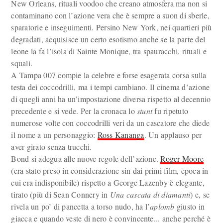
New Orleans, rituali voodoo che creano atmosfera ma non si
contaminano con l’azione vera che è sempre a suon di sberle,
sparatorie e inseguimenti. Persino New York, nei quartieri più
degradati, acquisisce un certo esotismo anche se la parte del
leone la fa l’isola di Sainte Monique, tra spauracchi, rituali e
squali.
A Tampa 007 compie la celebre e forse esagerata corsa sulla
testa dei coccodrilli, ma i tempi cambiano. Il cinema d’azione
di quegli anni ha un’impostazione diversa rispetto al decennio
precedente e si vede. Per la cronaca lo
stunt
fu ripetuto
numerose volte con coccodrilli veri da un cascatore che diede
il nome a un personaggio:
Ross Kananga
. Un applauso per
aver girato senza trucchi.
Bond si adegua alle nuove regole dell’azione.
Roger Moore
(era stato preso in considerazione sin dai primi film, epoca in
cui era indisponibile) rispetto a George Lazenby è elegante,
tirato (più di Sean Connery in
Una cascata di diamanti
) e, se
rivela un po’ di pancetta a torso nudo, ha l’
aplomb
giusto in
giacca e quando veste di nero è convincente... anche perché è