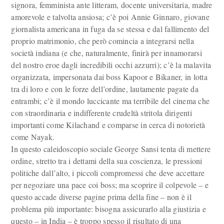
signora, femminista ante litteram, docente universitaria, madre
amorevole e talvolta ansiosa; c’è poi Annie Ginnaro, giovane
giornalista americana in fuga da se stessa e dal fallimento del
proprio matrimonio, che però comincia a integrarsi nella
società indiana (e che, naturalmente, finirà per innamorarsi
del nostro eroe dagli incredibili occhi azzurri); c’è la malavita
organizzata, impersonata dai boss Kapoor e Bikaner, in lotta
tra di loro e con le forze dell’ordine, lautamente pagate da
entrambi; c’è il mondo luccicante ma terribile del cinema che
con straordinaria e indifferente crudeltà stritola dirigenti
importanti come Kilachand e comparse in cerca di notorietà
come Nayak.
In questo caleidoscopio sociale George Sansi tenta di mettere
ordine, stretto tra i dettami della sua coscienza, le pressioni
politiche dall’alto, i piccoli compromessi che deve accettare
per negoziare una pace coi boss; ma scoprire il colpevole – e
questo accade diverse pagine prima della fine – non è il
problema più importante: bisogna assicurarlo alla giustizia e
questo – in India – è troppo spesso il risultato di una