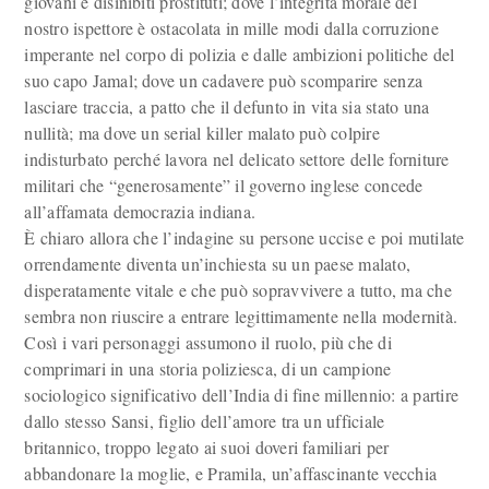
giovani e disinibiti prostituti; dove l’integrità morale del
nostro ispettore è ostacolata in mille modi dalla corruzione
imperante nel corpo di polizia e dalle ambizioni politiche del
suo capo Jamal; dove un cadavere può scomparire senza
lasciare traccia, a patto che il defunto in vita sia stato una
nullità; ma dove un serial killer malato può colpire
indisturbato perché lavora nel delicato settore delle forniture
militari che “generosamente” il governo inglese concede
all’affamata democrazia indiana.
È chiaro allora che l’indagine su persone uccise e poi mutilate
orrendamente diventa un’inchiesta su un paese malato,
disperatamente vitale e che può sopravvivere a tutto, ma che
sembra non riuscire a entrare legittimamente nella modernità.
Così i vari personaggi assumono il ruolo, più che di
comprimari in una storia poliziesca, di un campione
sociologico significativo dell’India di fine millennio: a partire
dallo stesso Sansi, figlio dell’amore tra un ufficiale
britannico, troppo legato ai suoi doveri familiari per
abbandonare la moglie, e Pramila, un’affascinante vecchia