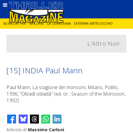
SILVIA DAI PRA'
BRILLARE
LA GUARDIANA
CATERINA BATTILOCCHIO
L'Altro Noir
JORGE DIAZ
LA SPIA
DELITTO IN CORNICE
GIANCARLO DE CATALDO
DIEGO ZANDEL
GLI ANNI DI PIETRA
[15] INDIA Paul Mann
Paul Mann, La stagione dei monsoni, Milano, Polillo,
1996, “Obladì obladà” (ed. or.: Season of the Monsoon,
1992)
Articolo di
Massimo Carloni