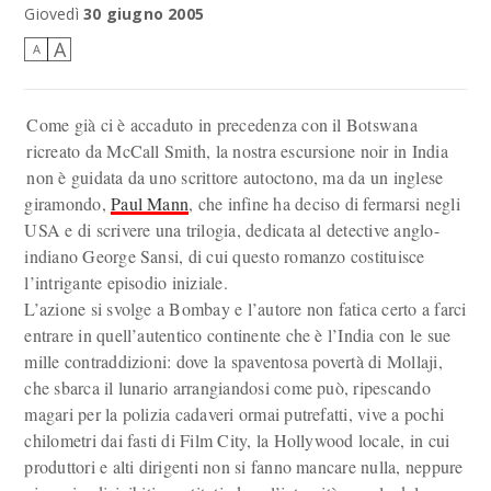
Giovedì
30 giugno 2005
A
A
Come già ci è accaduto in precedenza con il Botswana
ricreato da McCall Smith, la nostra escursione noir in India
non è guidata da uno scrittore autoctono, ma da un inglese
giramondo,
Paul Mann
, che infine ha deciso di fermarsi negli
USA e di scrivere una trilogia, dedicata al detective anglo-
indiano George Sansi, di cui questo romanzo costituisce
l’intrigante episodio iniziale.
L’azione si svolge a Bombay e l’autore non fatica certo a farci
entrare in quell’autentico continente che è l’India con le sue
mille contraddizioni: dove la spaventosa povertà di Mollaji,
che sbarca il lunario arrangiandosi come può, ripescando
magari per la polizia cadaveri ormai putrefatti, vive a pochi
chilometri dai fasti di Film City, la Hollywood locale, in cui
produttori e alti dirigenti non si fanno mancare nulla, neppure