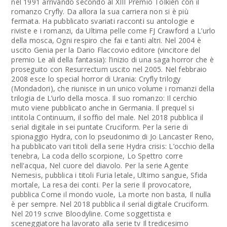
nel 1991 arrivando secondo al XIII Premio Tolkien con il
romanzo Cryfly. Da allora la sua carriera non si è più
fermata. Ha pubblicato svariati racconti su antologie e
riviste e i romanzi, da Ultima pelle come FJ Crawford a L’urlo
della mosca, Ogni respiro che fai e tanti altri. Nel 2004 è
uscito Genia per la Dario Flaccovio editore (vincitore del
premio Le ali della fantasia): l’inizio di una saga horror che è
proseguito con Resurrectum uscito nel 2005. Nel febbraio
2008 esce lo special horror di Urania: Cryfly trilogy
(Mondadori), che riunisce in un unico volume i romanzi della
trilogia de L’urlo della mosca. Il suo romanzo: Il cerchio
muto viene pubblicato anche in Germania. Il prequel si
intitola Continuum, il soffio del male. Nel 2018 pubblica il
serial digitale in sei puntate Cruciform. Per la serie di
spionaggio Hydra, con lo pseudonimo di Jo Lancaster Reno,
ha pubblicato vari titoli della serie Hydra crisis: L’occhio della
tenebra, La coda dello scorpione, Lo Spettro corre
nell'acqua, Nel cuore del diavolo. Per la serie Agente
Nemesis, pubblica i titoli Furia letale, Ultimo sangue, Sfida
mortale, La resa dei conti. Per la serie Il provocatore,
pubblica Come il mondo vuole, La morte non basta, Il nulla
è per sempre. Nel 2018 pubblica il serial digitale Cruciform.
Nel 2019 scrive Bloodyline. Come soggettista e
sceneggiatore ha lavorato alla serie tv Il tredicesimo