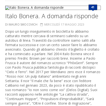
41
Italo Bonera. A domanda risponde
DI MAURO SMOCOVICH
MERCOLEDÌ 17 MAGGIO 2023
Dopo un lungo inseguimento in bicicletta lo abbiamo
catturato mentre cercava di seminarci salendo su un
autobus di linea. Travestiti da controllore siamo saliti alla
fermata successiva e con un certo savoir faire lo abbiamo
avvicinato. Quando gli abbiamo chiesto il biglietto è crollato
e ha cominciato a parlare. Nel 2004 Italo Bonera vince il
premio Fredric Brown per racconti brevi. Insieme a Paolo
Frusca è autore del romanzo ucronico “Ph0xGen!”. Sempre
con Paolo Frusca pubblica l’antologia di racconti distopici
“Cielo e ferro”. Nel 2017 per Meridiano zero esce il romanzo
“Rosso noir. Un pulp italiano” ambientato negli anni
Settanta. Il noir “Il male che fa bene” esce con l’editore
Calibano nel gennaio 2023, da poco è stato ripubblicato il
suo romanzo "Io non sono come voi" (Delos Digital). Suoi
racconti appaiono nelle antologie “La cattiva strada”,
“Continuum Hopper”, “Propulsioni d’improbabilità”, “Sarà
sempre guerra", “Oltre il confine. Storie di migrazione”,