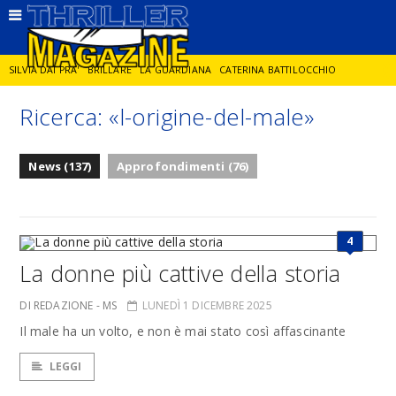
SILVIA DAI PRA'
BRILLARE
LA GUARDIANA
CATERINA BATTILOCCHIO
Ricerca: «l-origine-del-male»
JORGE DIAZ
LA SPIA
DELITTO IN CORNICE
GIANCARLO DE CATALDO
News (137)
Approfondimenti (76)
DIEGO ZANDEL
GLI ANNI DI PIETRA
4
La donne più cattive della storia
DI REDAZIONE - MS
LUNEDÌ 1 DICEMBRE 2025
Il male ha un volto, e non è mai stato così affascinante
LEGGI