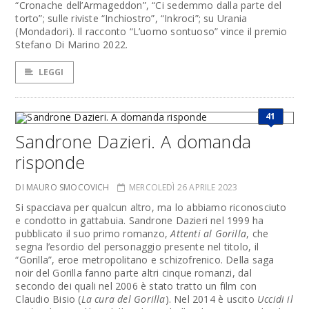
“Cronache dell’Armageddon”, “Ci sedemmo dalla parte del
torto”; sulle riviste “Inchiostro”, “Inkroci”; su Urania
(Mondadori). Il racconto “L’uomo sontuoso” vince il premio
Stefano Di Marino 2022.
LEGGI
41
Sandrone Dazieri. A domanda
risponde
DI MAURO SMOCOVICH
MERCOLEDÌ 26 APRILE 2023
Si spacciava per qualcun altro, ma lo abbiamo riconosciuto
e condotto in gattabuia. Sandrone Dazieri nel 1999 ha
pubblicato il suo primo romanzo,
Attenti al Gorilla
, che
segna l’esordio del personaggio presente nel titolo, il
“Gorilla”, eroe metropolitano e schizofrenico. Della saga
noir del Gorilla fanno parte altri cinque romanzi, dal
secondo dei quali nel 2006 è stato tratto un film con
Claudio Bisio (
La cura del Gorilla
). Nel 2014 è uscito
Uccidi il