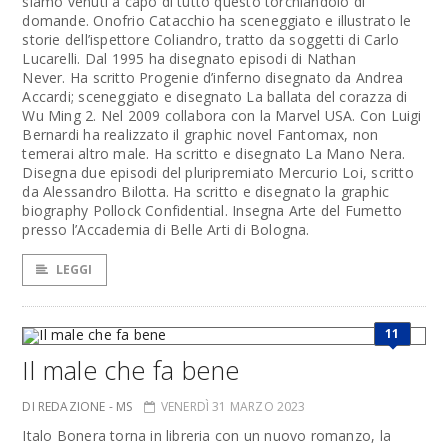
siamo venuti a capo di tutto questo torchiandolo di
domande. Onofrio Catacchio ha sceneggiato e illustrato le
storie dell’ispettore Coliandro, tratto da soggetti di Carlo
Lucarelli. Dal 1995 ha disegnato episodi di Nathan
Never. Ha scritto Progenie d’inferno disegnato da Andrea
Accardi; sceneggiato e disegnato La ballata del corazza di
Wu Ming 2. Nel 2009 collabora con la Marvel USA. Con Luigi
Bernardi ha realizzato il graphic novel Fantomax, non
temerai altro male. Ha scritto e disegnato La Mano Nera.
Disegna due episodi del pluripremiato Mercurio Loi, scritto
da Alessandro Bilotta. Ha scritto e disegnato la graphic
biography Pollock Confidential. Insegna Arte del Fumetto
presso l’Accademia di Belle Arti di Bologna.
LEGGI
11
Il male che fa bene
DI REDAZIONE - MS
VENERDÌ 31 MARZO 2023
Italo Bonera torna in libreria con un nuovo romanzo, la