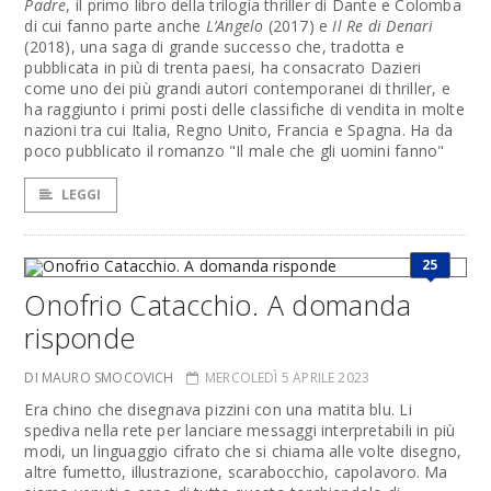
Padre
, il primo libro della trilogia thriller di Dante e Colomba
di cui fanno parte anche
L’Angelo
(2017) e
Il Re di Denari
(2018), una saga di grande successo che, tradotta e
pubblicata in più di trenta paesi, ha consacrato Dazieri
come uno dei più grandi autori contemporanei di thriller, e
ha raggiunto i primi posti delle classifiche di vendita in molte
nazioni tra cui Italia, Regno Unito, Francia e Spagna. Ha da
poco pubblicato il romanzo "Il male che gli uomini fanno"
LEGGI
25
Onofrio Catacchio. A domanda
risponde
DI MAURO SMOCOVICH
MERCOLEDÌ 5 APRILE 2023
Era chino che disegnava pizzini con una matita blu. Li
spediva nella rete per lanciare messaggi interpretabili in più
modi, un linguaggio cifrato che si chiama alle volte disegno,
altre fumetto, illustrazione, scarabocchio, capolavoro. Ma