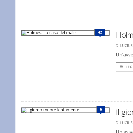
42
Holm
DI LUCIU
Un’avve
LEG
6
Il g
DI LUCIU
Un assa