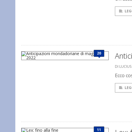
LEG
20
Anti
DI LUCIU
Ecco co
LEG
11