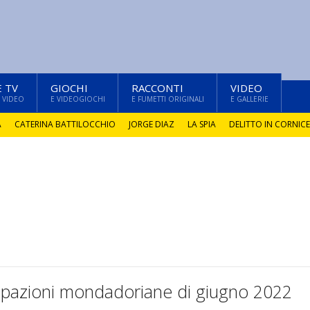
E TV
GIOCHI
RACCONTI
VIDEO
 VIDEO
E VIDEOGIOCHI
E FUMETTI ORIGINALI
E GALLERIE
A
CATERINA BATTILOCCHIO
JORGE DIAZ
LA SPIA
DELITTO IN CORNICE
cipazioni mondadoriane di giugno 2022