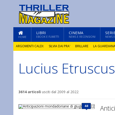
LIBRI
CINEMA
SERI
EBOOK E FUMETTI
NEWS E RECENSIONI
NEWS E
HOME
ARGOMENTI CALDI:
SILVIA DAI PRA'
BRILLARE
LA GUARDIAN
Lucius Etruscus
GLI ANNI DI PIETRA
3614 articoli
usciti dal 2009 al 2022
44
Anti