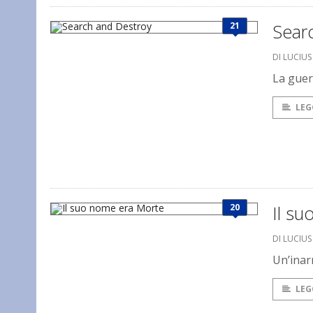
21
Sear
DI LUCIU
La guer
LEG
20
Il s
DI LUCIU
Un’inarr
LEG