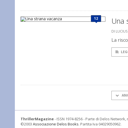
12
Una 
DI LUCIU
La risc
LEG
AN
ThrillerMagazine
- ISSN 1974-8256 - Parte di Delos Network, r
©2003
Associazione Delos Books
. Partita Iva 04029050962.