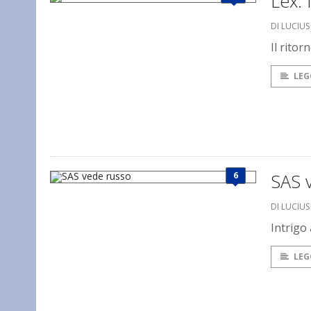
Lex: 
DI LUCIU
Il ritor
LEG
6
SAS 
DI LUCIU
Intrigo
LEG