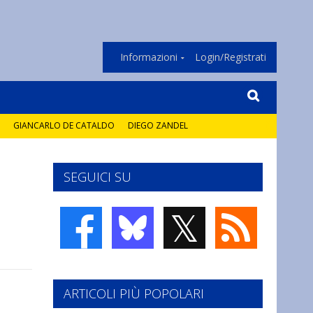
Informazioni
Login/Registrati
GIANCARLO DE CATALDO
DIEGO ZANDEL
SEGUICI SU
𝕏
ARTICOLI PIÙ POPOLARI