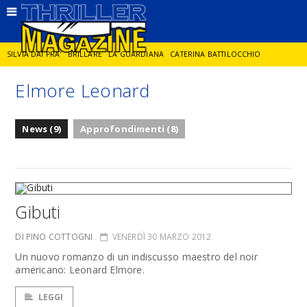
SILVIA DAI PRA'
BRILLARE
LA GUARDIANA
CATERINA BATTILOCCHIO
Elmore Leonard
JORGE DIAZ
LA SPIA
DELITTO IN CORNICE
GIANCARLO DE CATALDO
News (9)
Approfondimenti (8)
DIEGO ZANDEL
GLI ANNI DI PIETRA
Gibuti
DI PINO COTTOGNI
VENERDÌ 30 MARZO 2012
Un nuovo romanzo di un indiscusso maestro del noir
americano: Leonard Elmore.
LEGGI