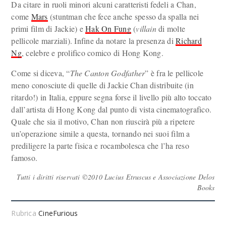
Da citare in ruoli minori alcuni caratteristi fedeli a Chan,
come
Mars
(stuntman che fece anche spesso da spalla nei
primi film di Jackie) e
Hak On Fung
(
villain
di molte
pellicole marziali). Infine da notare la presenza di
Richard
Ng
, celebre e prolifico comico di Hong Kong.
Come si diceva, “
The Canton Godfather
” è fra le pellicole
meno conosciute di quelle di Jackie Chan distribuite (in
ritardo!) in Italia, eppure segna forse il livello più alto toccato
dall’artista di Hong Kong dal punto di vista cinematografico.
Quale che sia il motivo, Chan non riuscirà più a ripetere
un’operazione simile a questa, tornando nei suoi film a
prediligere la parte fisica e rocambolesca che l’ha reso
famoso.
Tutti i diritti riservati ©2010 Lucius Etruscus e Associazione Delos
Books
Rubrica
CineFurious