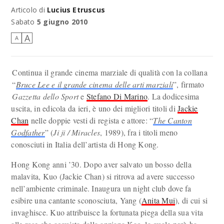
Articolo di
Lucius Etruscus
Sabato
5 giugno 2010
A
A
Continua il grande cinema marziale di qualità con la collana
“
Bruce Lee e il grande cinema delle arti marziali
”, firmato
Gazzetta dello Sport
e
Stefano Di Marino
. La dodicesima
uscita, in edicola da ieri, è uno dei migliori titoli di
Jackie
Chan
nelle doppie vesti di regista e attore: “
The Canton
Godfather
” (
Ji ji / Miracles
, 1989), fra i titoli meno
conosciuti in Italia dell’artista di Hong Kong.
Hong Kong anni ’30. Dopo aver salvato un bosso della
malavita, Kuo (Jackie Chan) si ritrova ad avere successo
nell’ambiente criminale. Inaugura un night club dove fa
esibire una cantante sconosciuta, Yang (
Anita Mui
), di cui si
invaghisce. Kuo attribuisce la fortunata piega della sua vita