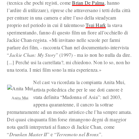
(tecnica che pochi registi, come
Brian De Palma
, hanno
l’ardire di utilizzare), riprese che attraversano i tetti della città
per entrare in una camera e altre l’uso della steadycam
proprio nel periodo in cui il talentuoso
Tsui Hark
la stava
sperimentando, fanno di questo film un fiore all’occhiello di
Jackie Chan-regista. «Mi invitano nelle scuole per farmi
parlare dei film, - racconta Chan nel documentario-intervista
“
Jackie Chan: My Story
” (1997) - ma io non ho nulla da dire.
[...] Perché usi la carrellata?, mi chiedono. Non lo so, non ho
una teoria. I miei film sono la mia esperienza.»
Nel cast va ricordata la compianta Anita Mui,
artista poliedrica che per le sue doti canore è
stata definita “Madonna of Asia”: nel 2003,
Anita Mui
appena quarantenne, il cancro la sottrae
prematuramente ad un mondo artistico che l’ha sempre amata.
Dei quasi cinquanta film forse rimangono degni di maggior
nota quelli interpretati al fianco di Jackie Chan, come
“
Drunken Master II
” e “
Terremoto nel Bronx
”.