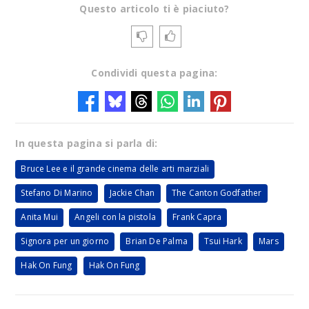
Questo articolo ti è piaciuto?
Condividi questa pagina:
In questa pagina si parla di:
Bruce Lee e il grande cinema delle arti marziali
Stefano Di Marino
Jackie Chan
The Canton Godfather
Anita Mui
Angeli con la pistola
Frank Capra
Signora per un giorno
Brian De Palma
Tsui Hark
Mars
Hak On Fung
Hak On Fung