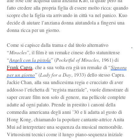
alle rose che acquista dalla anziana Kao, la quale però ha
fatto credere alla propria figlia di essere molto ricca: quando
scopre che la figlia sta arrivando in città va nel panico. Kuo
decide di aiutare l’anziana donna aiutandola a fingersi una
donna ricca per un giorno.
Come si capisce dalla trama e dal titolo alternativo
“
Miracles
”, il film è un remake cinese dello statunitense
“
Angeli con la pistola
” (
Pocketful of Miracles
, 1961) di
Frank Capra
, che a sua volta era già un remake di “
Signora
per un giorno
” (
Lady for a Day
, 1933) dello stesso Capra.
Jackie Chan, alla sua undicesima regia e crucciato di aver
addosso l’etichetta di “regista marziale”, vuole dimostrare di
saper creare film non solo di genere, ma pellicole complete
adatte ad ogni palato. Prende in prestito i canoni della
commedia americana degli anni ’30 e li adatta al gusto di
Hong Kong, chiamando la popolare cantante-attrice Anita
Mui ad interpretare una sequenza da musical memorabile.
Virtuosismi tecnici come il lungo piano-sequenza iniziale