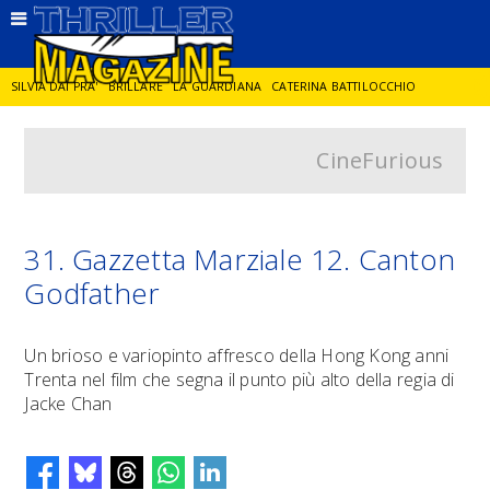
SILVIA DAI PRA'
BRILLARE
LA GUARDIANA
CATERINA BATTILOCCHIO
CineFurious
JORGE DIAZ
LA SPIA
DELITTO IN CORNICE
GIANCARLO DE CATALDO
DIEGO ZANDEL
GLI ANNI DI PIETRA
31. Gazzetta Marziale 12. Canton
Godfather
Un brioso e variopinto affresco della Hong Kong anni
Trenta nel film che segna il punto più alto della regia di
Jacke Chan