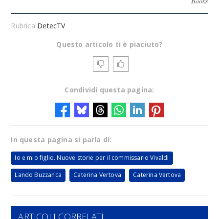
Books
Rubrica
DetecTV
Questo articolo ti è piaciuto?
Condividi questa pagina:
In questa pagina si parla di:
Io e mio figlio. Nuove storie per il commissario Vivaldi
Lando Buzzanca
Caterina Vertova
Caterina Vertova
ARTICOLI CORRELATI