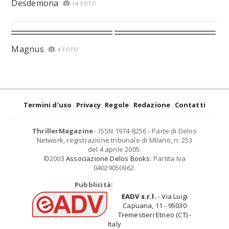
Desdemona
14 FOTO
Magnus
4 FOTO
Termini d'uso
Privacy
Regole
Redazione
Contatti
ThrillerMagazine
- ISSN 1974-8256 - Parte di Delos
Network, registrazione tribunale di Milano, n. 253
del 4 aprile 2005.
©2003
Associazione Delos Books
. Partita Iva
04029050962.
Pubblicità:
EADV s.r.l.
- Via Luigi
Capuana, 11 - 95030
Tremestieri Etneo (CT) -
Italy