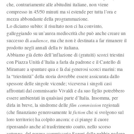
che, contrariamente alle abitudini italiane, non viene
compresso in 45/50 minuti ma si estende per tutta l’ora e
mezza abbondante della programmazione.
Lo diciamo subito: il risultato non ci ha convinto,
galleggiando su un’aurea mediocrità che può anche creare un
successo di
audience
, ma che non è destinata a far rimanere il
prodotto negli annali della tv italiana.
Abbiamo già detto dell’inflazione di (gratuiti) scorci triestini
con Piazza Unità d’Italia a farla da padrone e il Castello di
Miramare a spuntare qua e là dai generosi scorci marini: ma
la “triestinità” della storia dovrebbe essere assicurata dallo
spessore delle singole vicende; viceversa i singoli casi
affrontati dal commissario Vivaldi e da suo figlio potrebbero
essere ambientati in qualsiasi parte d’Italia. Insomma, per
dirla in breve, la sindrome delle
film commission
regionali
(che finanziano generosamente le
fiction
che si svolgono sul
loro territorio) ha colpito ancora: e ci piange il cuore
ripensando anche al trasferimento coatto, nello scorso
autunno, del povero commissario Soneri dalle nebbie padane