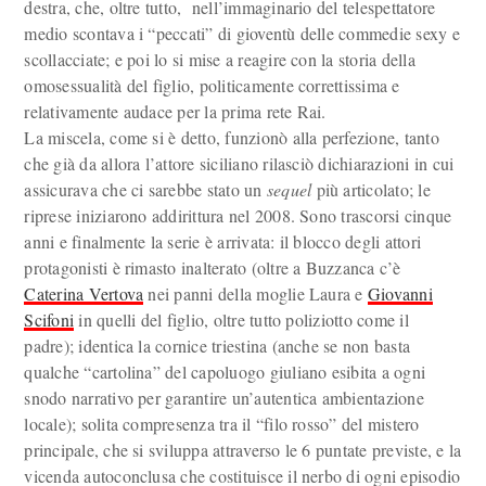
destra, che, oltre tutto, nell’immaginario del telespettatore
medio scontava i “peccati” di gioventù delle commedie sexy e
scollacciate; e poi lo si mise a reagire con la storia della
omosessualità del figlio, politicamente correttissima e
relativamente audace per la prima rete Rai.
La miscela, come si è detto, funzionò alla perfezione, tanto
che già da allora l’attore siciliano rilasciò dichiarazioni in cui
assicurava che ci sarebbe stato un
sequel
più articolato; le
riprese iniziarono addirittura nel 2008. Sono trascorsi cinque
anni e finalmente la serie è arrivata: il blocco degli attori
protagonisti è rimasto inalterato (oltre a Buzzanca c’è
Caterina Vertova
nei panni della moglie Laura e
Giovanni
Scifoni
in quelli del figlio, oltre tutto poliziotto come il
padre); identica la cornice triestina (anche se non basta
qualche “cartolina” del capoluogo giuliano esibita a ogni
snodo narrativo per garantire un’autentica ambientazione
locale); solita compresenza tra il “filo rosso” del mistero
principale, che si sviluppa attraverso le 6 puntate previste, e la
vicenda autoconclusa che costituisce il nerbo di ogni episodio