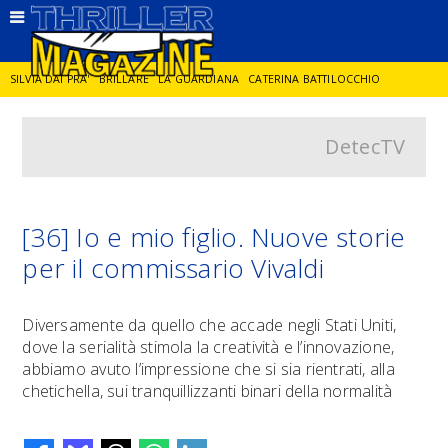
SILVIA DAI PRA'
BRILLARE
LA GUARDIANA
CATERINA BATTILOCCHIO
DetecTV
JORGE DIAZ
LA SPIA
DELITTO IN CORNICE
GIANCARLO DE CATALDO
DIEGO ZANDEL
GLI ANNI DI PIETRA
[36] Io e mio figlio. Nuove storie
per il commissario Vivaldi
Diversamente da quello che accade negli Stati Uniti,
dove la serialità stimola la creatività e l’innovazione,
abbiamo avuto l’impressione che si sia rientrati, alla
chetichella, sui tranquillizzanti binari della normalità