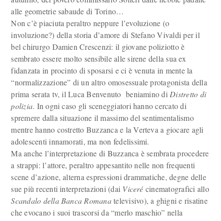
alle geometrie sabaude di Torino…
Non c’è piaciuta peraltro neppure l’evoluzione (o
involuzione?) della storia d’amore di Stefano Vivaldi per il
bel chirurgo Damien Crescenzi: il giovane poliziotto è
sembrato essere molto sensibile alle sirene della sua ex
fidanzata in procinto di sposarsi e ci è venuta in mente la
“normalizzazione” di un altro omosessuale protagonista della
prima serata tv, il Luca Benvenuto beniamino di
Distretto di
polizia
. In ogni caso gli sceneggiatori hanno cercato di
spremere dalla situazione il massimo del sentimentalismo
mentre hanno costretto Buzzanca e la Verteva a giocare agli
adolescenti innamorati, ma non fedelissimi.
Ma anche l’interpretazione di Buzzanca è sembrata procedere
a strappi: l’attore, peraltro appesantito nelle non frequenti
scene d’azione, alterna espressioni drammatiche, degne delle
sue più recenti interpretazioni (dai
Viceré
cinematografici allo
Scandalo della Banca Romana
televisivo), a ghigni e risatine
che evocano i suoi trascorsi da “merlo maschio” nella