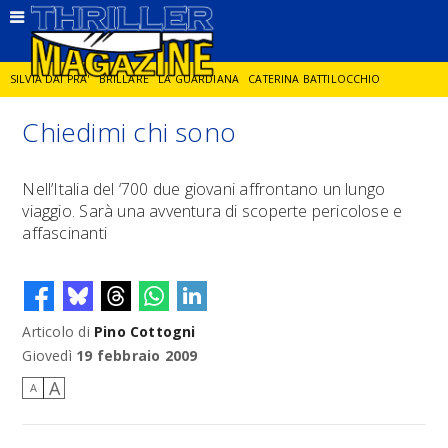
SILVIA DAI PRA'
BRILLARE
LA GUARDIANA
CATERINA BATTILOCCHIO
Chiedimi chi sono
JORGE DIAZ
LA SPIA
DELITTO IN CORNICE
GIANCARLO DE CATALDO
Nell’Italia del ‘700 due giovani affrontano un lungo
viaggio. Sarà una avventura di scoperte pericolose e
DIEGO ZANDEL
GLI ANNI DI PIETRA
affascinanti
Articolo di
Pino Cottogni
Giovedì
19 febbraio 2009
A
A