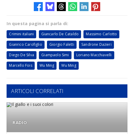
In questa pagina si parla di:
Crimini italiani
Giancarlo De Cataldo
Massimo Carlotto
Gianrico Carofiglio
Giorgio Faletti
Sandrone Dazieri
Diego De Silva
Giampaolo Simi
Loriano Macchiavelli
Marcello Fois
Wu Ming
Wu Ming
ARTICOLI CORRELATI
RADIO