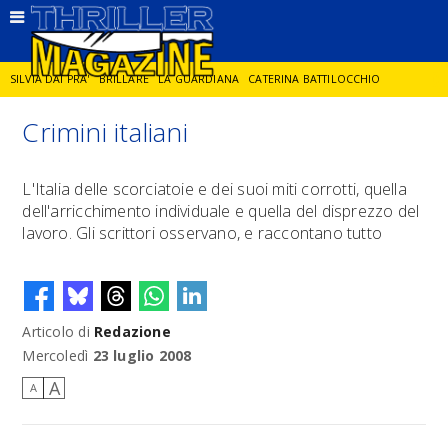
SILVIA DAI PRA'
BRILLARE
LA GUARDIANA
CATERINA BATTILOCCHIO
Crimini italiani
JORGE DIAZ
LA SPIA
DELITTO IN CORNICE
GIANCARLO DE CATALDO
L'Italia delle scorciatoie e dei suoi miti corrotti, quella
dell'arricchimento individuale e quella del disprezzo del
DIEGO ZANDEL
GLI ANNI DI PIETRA
lavoro. Gli scrittori osservano, e raccontano tutto
Articolo di
Redazione
Mercoledì
23 luglio 2008
A
A