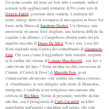
Un uomo scende dal treno ad Asti: tutto è normale, nulla è
normale nelle agghiaccianti simmetrie di Per conto terzi di
Giorgio Faletti
, governate dalla vendetta. L'industria del
porno emerge dietro la scomparsa di una ragazza in Sesso Sui
Sassi, nella Matera di
Sandrone Dazieri
. Un chirurgo, una
anestesista, un amore forse sbagliato, una richiesta difficile da
esaudire e da rifiutare: e Campobasso diventa teatro del piú
inquieto racconto di
Diego De Silva
: Non è vero. Luce del
Nord risplende nella Genova del contrabbando di
Giampaolo
Simi
. Che cosa c'entra il leggendario Sarti Antonio, sergente -
in Il confine del crimine di
Loriano Macchiavelli
- con Suv e
«altre bestie del tipo»? Torna un'altra vecchia conoscenza di
Crimini, il Curreli di Dove? di
Marcello Fois
, in un
commissariato altoatesino «che sembra una clinica svizzera».
A «Gambianise» la vera indagine sulla morte di Momodou,
immigrato, è condotta in un vertiginoso meccanismo alla
rovescia da
Wu Ming
. Niente di personale, verrebbe da dire
alla fine, con il protagonista di
Carlo Lucarelli
: un killer
improbabile nell'aspetto e micidiale nell'azione, che vede