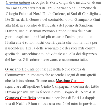
Crimini italiani
raccoglie le storie originali e inedite di alcuni
tra i maggiori narratori italiani. Spaziando dal Piemonte di
Giorgio Faletti al Nord-Est di Carlotto, al Sud di Carofiglio e
De Silva, dalla Genova del contrabbando di Giampaolo Simi
alla Matera al centro dell'industria del porno di Sandrone
Dazieri, undici scrittori mettono a nudo l'Italia dei nostri
giorni, esplorandone i lati più oscuri e l'anima profonda:
l'Italia che è sotto i nostri occhi, quella che non fa nulla per
nascondersi, l'Italia delle scorciatoie e dei suoi miti corrotti,
quella dell'arricchimento individuale e quella del disprezzo
del lavoro. Gli scrittori osservano, e raccontano tutto.
Giancarlo De Cataldo
insegue nella Neve sporca di
Courmayeur un tesoretto che accende i sogni di tutti quelli
che lo intravedono. Tranne uno.
Massimo Carlotto
fa
squarciare all'ispettore Giulio Campagna la cortina del Little
Dream per rivelarci la ferocia dietro il sogno del Nord-Est.
Gianrico Carofiglio
cerca nella periferia di Bari La doppia
vita di Natalia Blum e trova una realtà del tutto imprevista.