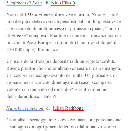
L’alfabeto di Eden
di
Nino Filastò
Nato nel 1938 a Firenze, dove vive e lavora, Nino Filastò è
uno dei più celebri avvocati penalisti italiani. In questa veste
si è occupato di molti processi di primissimo piano, “mostro
di Firenze” compreso. E autore di numerosi romanzi tradotti
in svariati Paesi Europei, (i suoi libri hanno venduto più di
250.000 copie). Il romanzo:
Un’isola della Bretagna depositaria di un segreto terribile.
Rovine preistoriche che sembrano emanare un’aura maligna.
Un celebre archeologo svanito nel nulla. Un giornalista di
cronaca nera incaricato di indagare sul caso: scomparsa
volontaria, rapimento od omicidio? E se il vero nome
dell’inferno fosse... Eden?
Nairobi connection
di
Julian Rathbone
Giornalista, sceneggiatore televisivo, narratore perfettamente
a suo agio con ogni genere letterario (dal romanzo storico a