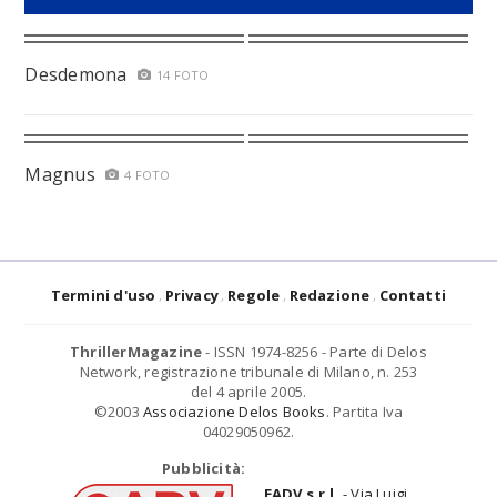
Desdemona
14 FOTO
Magnus
4 FOTO
Termini d'uso
Privacy
Regole
Redazione
Contatti
ThrillerMagazine
- ISSN 1974-8256 - Parte di Delos
Network, registrazione tribunale di Milano, n. 253
del 4 aprile 2005.
©2003
Associazione Delos Books
. Partita Iva
04029050962.
Pubblicità:
EADV s.r.l.
- Via Luigi