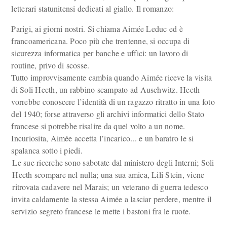
letterari statunitensi dedicati al giallo. Il romanzo:
Parigi, ai giorni nostri. Si chiama Aimée Leduc ed è
francoamericana. Poco più che trentenne, si occupa di
sicurezza informatica per banche e uffici: un lavoro di
routine, privo di scosse.
Tutto improvvisamente cambia quando Aimée riceve la visita
di Soli Hecth, un rabbino scampato ad Auschwitz. Hecth
vorrebbe conoscere l’identità di un ragazzo ritratto in una foto
del 1940; forse attraverso gli archivi informatici dello Stato
francese si potrebbe risalire da quel volto a un nome.
Incuriosita, Aimée accetta l’incarico... e un baratro le si
spalanca sotto i piedi.
Le sue ricerche sono sabotate dal ministero degli Interni; Soli
Hecth scompare nel nulla; una sua amica, Lili Stein, viene
ritrovata cadavere nel Marais; un veterano di guerra tedesco
invita caldamente la stessa Aimée a lasciar perdere, mentre il
servizio segreto francese le mette i bastoni fra le ruote.