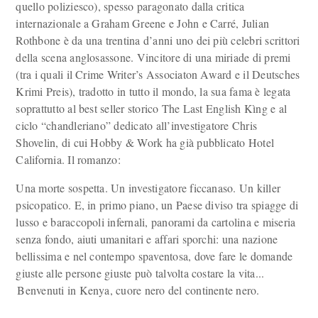
quello poliziesco), spesso paragonato dalla critica
internazionale a Graham Greene e John e Carré, Julian
Rothbone è da una trentina d’anni uno dei più celebri scrittori
della scena anglosassone. Vincitore di una miriade di premi
(tra i quali il Crime Writer’s Associaton Award e il Deutsches
Krimi Preis), tradotto in tutto il mondo, la sua fama è legata
soprattutto al best seller storico The Last English Kìng e al
ciclo “chandleriano” dedicato all’investigatore Chris
Shovelin, di cui Hobby & Work ha già pubblicato Hotel
California. Il romanzo:
Una morte sospetta. Un investigatore ficcanaso. Un killer
psicopatico. E, in primo piano, un Paese diviso tra spiagge di
lusso e baraccopoli infernali, panorami da cartolina e miseria
senza fondo, aiuti umanitari e affari sporchi: una nazione
bellissima e nel contempo spaventosa, dove fare le domande
giuste alle persone giuste può talvolta costare la vita...
Benvenuti in Kenya, cuore nero del continente nero.