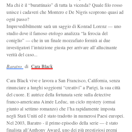
Ma chi è il “burattinaio” di tutta la vicenda? Quale filo rosso
unisce i cadaveri che Montero e De Nigris scoprono quasi ad
ogni passo?
Imprevedibilmente sarà un saggio di Konrad Lorenz — uno
studio dove il famoso etologo analizza “la ferocia del
coniglio” — che in un finale mozzafiato fornirà ai due
investigatori l’intuizione giusta per arrivare all’allucinante
verità del caso...
Baratro
di
Cara Black
Cara Black vive e lavora a San Francisco, California, senza
rinunciare a lunghi soggiorni “creativi” a Parigi, la sua città
del cuore. E autrice della fortunata serie sulla detective
franco-americana Aimée Leduc, un ciclo mystery (ormai
giunto al settimo romanzo) che l’ha rapidamente imposta
negli Stati Uniti ed è stato tradotto in numerosi Paesi europei.
Nel 2003, Baratro - il primo episodio della serie — è stato
finalista all’Anthony Award, uno dei più prestigiosi premi