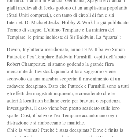
romanzi. Tradotti in Francia, Germania, Spagna e Olanda, i
gialli medievali di Jecks godono di un amplissima popolarità
(Stati Uniti compresi,), con tanto di circoli di fan e siti
Internet. Di Michael Jecks, Hobby & Work ha già pubblicato
Torneo di sangue, L’ultimo Templare e La miniera del
Templare, le prime inchieste di Sir Baldwin. La “quarta”:
Devon, Inghilterra meridionale, anno 1319. Il balivo Simon
Puttock e l’ex Templare Baldwin Furnshill, ospiti dell’abate
Robert Champeaux, si stanno godendo la grande fiera
mercantile di Tavistock quando il loro soggiorno viene
sconvolto da una macabra scoperta: il rinvenimento di un
cadavere decapitato. Dato che Puttock e Furnshill sono a tutti
gli effetti dei magistrati inquirenti, e considerato che le
autorità locali non brillano certo per bravura o esperienza
investigativa, il caso viene ben presto scaricato sulle loro
spalle. Così, il balivo e l’ex Templare accantonano ogni
distrazione e si rimboccano le maniche.
Chi è la vittima? Perché è stata decapitata? Dove è finita la