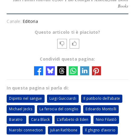
Books
Canale:
Editoria
Questo articolo ti è piaciuto?
Condividi questa pagina:
In questa pagina si parla di:
Dipinto nel sangue
Luigi Guicciardi
Il patibolo dell’abate
Michael Jecks
La ferocia del coniglio
Edoardo Montolli
Baratro
Cara Black
L’alfabeto di Eden
Nino Filastò
Nairobi connection
Julian Rathbone
Il ghigno d’avorio