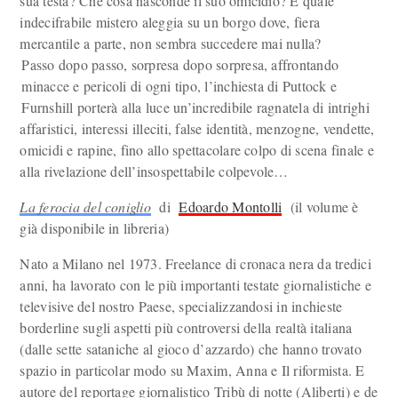
sua testa? Che cosa nasconde il suo omicidio? E quale
indecifrabile mistero aleggia su un borgo dove, fiera
mercantile a parte, non sembra succedere mai nulla?
Passo dopo passo, sorpresa dopo sorpresa, affrontando
minacce e pericoli di ogni tipo, l’inchiesta di Puttock e
Furnshill porterà alla luce un’incredibile ragnatela di intrighi
affaristici, interessi illeciti, false identità, menzogne, vendette,
omicidi e rapine, fino allo spettacolare colpo di scena finale e
alla rivelazione dell’insospettabile colpevole…
La ferocia del coniglio
di
Edoardo Montolli
(il volume è
già disponibile in libreria)
Nato a Milano nel 1973. Freelance di cronaca nera da tredici
anni, ha lavorato con le più importanti testate giornalistiche e
televisive del nostro Paese, specializzandosi in inchieste
borderline sugli aspetti più controversi della realtà italiana
(dalle sette sataniche al gioco d’azzardo) che hanno trovato
spazio in particolar modo su Maxim, Anna e Il riformista. E
autore del reportage giornalistico Tribù di notte (Aliberti) e de