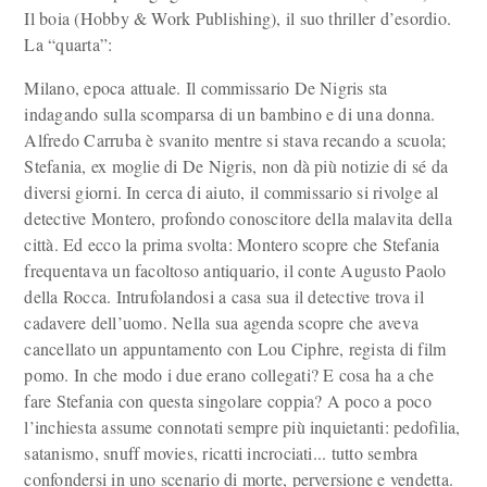
Il boia (Hobby & Work Publishing), il suo thriller d’esordio.
La “quarta”:
Milano, epoca attuale. Il commissario De Nigris sta
indagando sulla scomparsa di un bambino e di una donna.
Alfredo Carruba è svanito mentre si stava recando a scuola;
Stefania, ex moglie di De Nigris, non dà più notizie di sé da
diversi giorni. In cerca di aiuto, il commissario si rivolge al
detective Montero, profondo conoscitore della malavita della
città. Ed ecco la prima svolta: Montero scopre che Stefania
frequentava un facoltoso antiquario, il conte Augusto Paolo
della Rocca. Intrufolandosi a casa sua il detective trova il
cadavere dell’uomo. Nella sua agenda scopre che aveva
cancellato un appuntamento con Lou Ciphre, regista di film
pomo. In che modo i due erano collegati? E cosa ha a che
fare Stefania con questa singolare coppia? A poco a poco
l’inchiesta assume connotati sempre più inquietanti: pedofilia,
satanismo, snuff movies, ricatti incrociati... tutto sembra
confondersi in uno scenario di morte, perversione e vendetta.