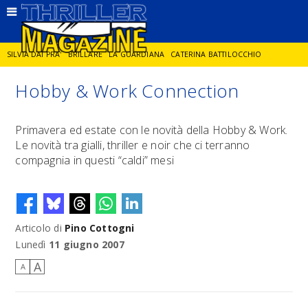
SILVIA DAI PRA'
BRILLARE
LA GUARDIANA
CATERINA BATTILOCCHIO
Hobby & Work Connection
JORGE DIAZ
LA SPIA
DELITTO IN CORNICE
GIANCARLO DE CATALDO
Primavera ed estate con le novità della Hobby & Work.
Le novità tra gialli, thriller e noir che ci terranno
DIEGO ZANDEL
GLI ANNI DI PIETRA
compagnia in questi “caldi” mesi
Articolo di
Pino Cottogni
Lunedì
11 giugno 2007
A
A