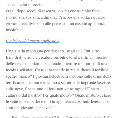
senza lasciare traccia.
Oggi, dopo secoli di assenza, lo stregone avrebbe fatto
ritorno alla sua antica dimora. Ancora una volta, i quattro
giovani detective sono alle prese con un caso in apparenza
insolubile...
Il mistero del mostro delle nevi
Una gita in montagna per rilassarsi sugli sci? Tutt’altro!
Brividi di terrore e creature orribili e terrificanti. Un mostro
delle nevi sta, infatti, seminando il terrore tra i turisti di una
località sciistica. Cosa si nasconde in realtà dietro il terribile
spettro bianco? I giovani detective si mettono sulle orme della
terrificante creatura e iniziano a seguirne le impronte lasciate
sulla neve, finché uno di loro non viene rapito! È stato
catturato dal mostro? Per quale motivo? Quale mistero celano
le vette innevate dei monti in apparenza così indifferenti alle
sorti dei giovani detective?
Tutti i diritti riservati ©2007 Pino Cottogni e Associazione Delos