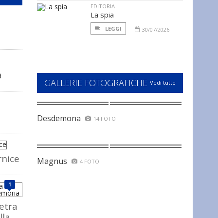
EDITORIA
La spia
LEGGI
30/07/2026
a
GALLERIE FOTOGRAFICHE
Vedi tutte
Desdemona
14 FOTO
rnice
Magnus
4 FOTO
1
ietra
lla