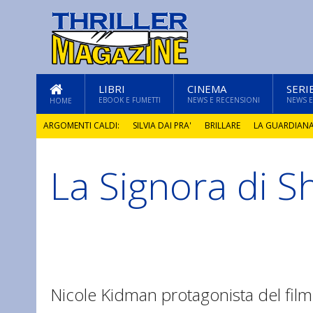
LIBRI
CINEMA
SERI
EBOOK E FUMETTI
NEWS E RECENSIONI
NEWS E
HOME
ARGOMENTI CALDI:
SILVIA DAI PRA'
BRILLARE
LA GUARDIAN
La Signora di S
GLI ANNI DI PIETRA
Nicole Kidman protagonista del fil