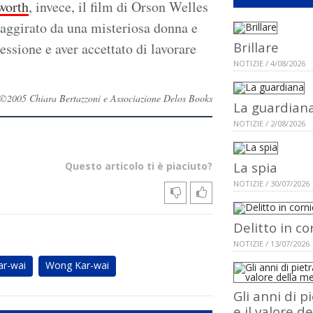
worth
, invece, il film di Orson Welles
raggirato da una misteriosa donna e
Brillare
essione e aver accettato di lavorare
NOTIZIE / 4/08/2026
ati ©2005 Chiara Bertazzoni e Associazione Delos Books
La guardian
NOTIZIE / 2/08/2026
La spia
Questo articolo ti è piaciuto?
NOTIZIE / 30/07/2026
Delitto in co
NOTIZIE / 13/07/2026
r-wai
Wong Kar-wai
Gli anni di p
e il valore de