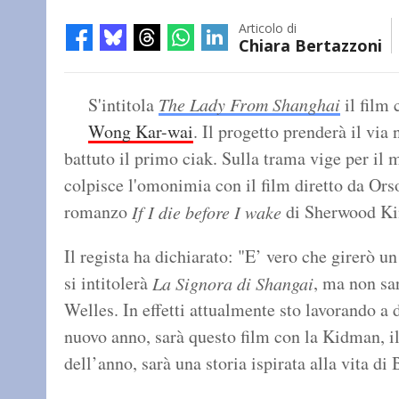
Articolo di
Chiara Bertazzoni
S'intitola
The Lady From Shanghai
il film
Wong Kar-wai
. Il progetto prenderà il via
battuto il primo ciak. Sulla trama vige per il
colpisce l'omonimia con il film diretto da Ors
romanzo
di Sherwood Ki
If I die before I wake
Il regista ha dichiarato: "E’ vero che girerò 
si intitolerà
, ma non sa
La Signora di Shangai
Welles. In effetti attualmente sto lavorando a d
nuovo anno, sarà questo film con la Kidman, il
dell’anno, sarà una storia ispirata alla vita di