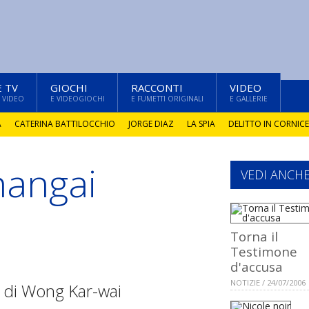
E TV
GIOCHI
RACCONTI
VIDEO
 VIDEO
E VIDEOGIOCHI
E FUMETTI ORIGINALI
E GALLERIE
A
CATERINA BATTILOCCHIO
JORGE DIAZ
LA SPIA
DELITTO IN CORNICE
hangai
VEDI ANCH
Torna il
Testimone
d'accusa
NOTIZIE / 24/07/2006
m di Wong Kar-wai