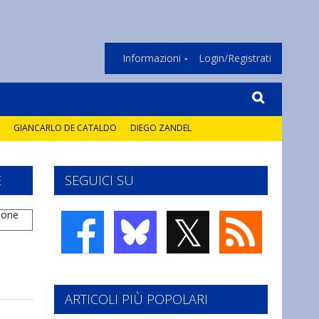
Informazioni
Login/Registrati
GIANCARLO DE CATALDO
DIEGO ZANDEL
E
SEGUICI SU
𝕏
ARTICOLI PIÙ POPOLARI