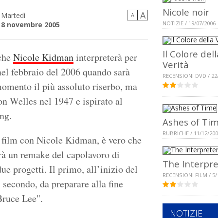
Nicole noir
A
Martedì
A
NOTIZIE / 19/07/2006
8 novembre 2005
Il Colore dell
 che
Nicole Kidman
interpreterà per
Verità
 nel febbraio del 2006 quando sarà
RECENSIONI DVD / 22
 momento il più assoluto riserbo, ma
on Welles nel 1947 e ispirato al
ng.
Ashes of Ti
RUBRICHE / 11/12/20
un film con Nicole Kidman, è vero che
rà un remake del capolavoro di
The Interpre
ue progetti. Il primo, all’inizio del
RECENSIONI FILM / 5/
 secondo, da preparare alla fine
 Bruce Lee".
NOTIZIE