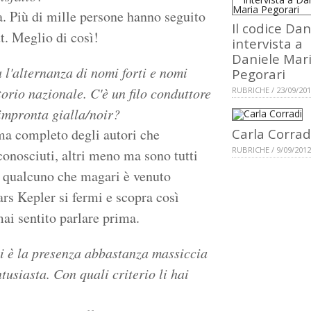
a. Più di mille persone hanno seguito
Il codice Dan
ut. Meglio di così!
intervista a
Daniele Mar
 l'alternanza di nomi forti e nomi
Pegorari
orio nazionale. C'è un filo conduttore
RUBRICHE / 23/09/20
'impronta gialla/noir?
ama completo degli autori che
Carla Corrad
RUBRICHE / 9/09/2012
conosciuti, altri meno ma sono tutti
e qualcuno che magari è venuto
s Kepler si fermi e scopra così
mai sentito parlare prima.
ti è la presenza abbastanza massiccia
ntusiasta. Con quali criterio li hai