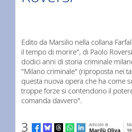
Edito da Marsilio nella collana Farfa
il tempo di morire", di Paolo Rover
dodici anni di storia criminale mila
"Milano criminale" (riproposta nei ta
questa nuova opera che ha come sce
troppe forze si contendono il poter
comanda davvero".
3
Articolo di
Ma
Marilù Oliva
10