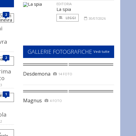
EDITORIA
La spia
2
LEGGI
30/07/2026
i
vra
GALLERIE FOTOGRAFICHE
Vedi tutte
2
prima
Desdemona
14 FOTO
co
13
1
Magnus
4 FOTO
ola
12