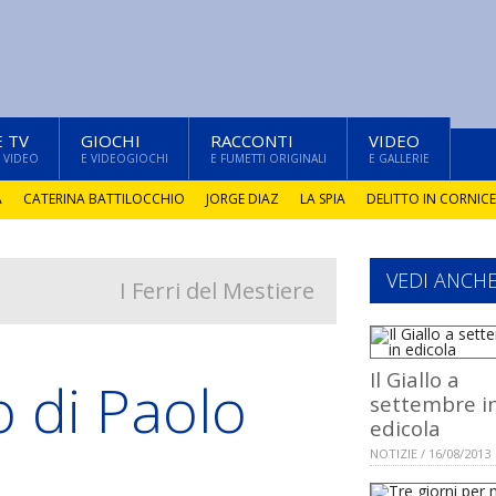
E TV
GIOCHI
RACCONTI
VIDEO
 VIDEO
E VIDEOGIOCHI
E FUMETTI ORIGINALI
E GALLERIE
A
CATERINA BATTILOCCHIO
JORGE DIAZ
LA SPIA
DELITTO IN CORNICE
VEDI ANCH
I Ferri del Mestiere
Il Giallo a
 di Paolo
settembre i
edicola
NOTIZIE / 16/08/2013