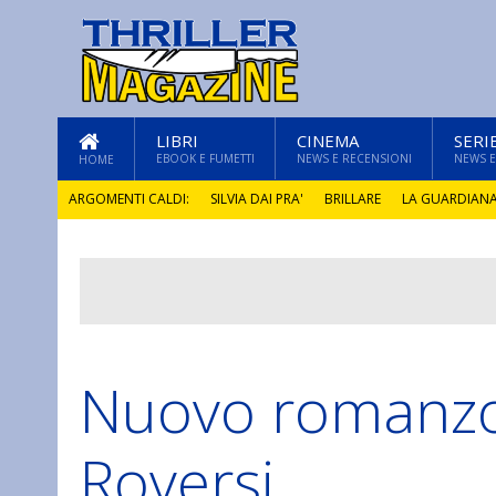
LIBRI
CINEMA
SERI
EBOOK E FUMETTI
NEWS E RECENSIONI
NEWS E
HOME
ARGOMENTI CALDI:
SILVIA DAI PRA'
BRILLARE
LA GUARDIAN
GLI ANNI DI PIETRA
Nuovo romanzo
Roversi