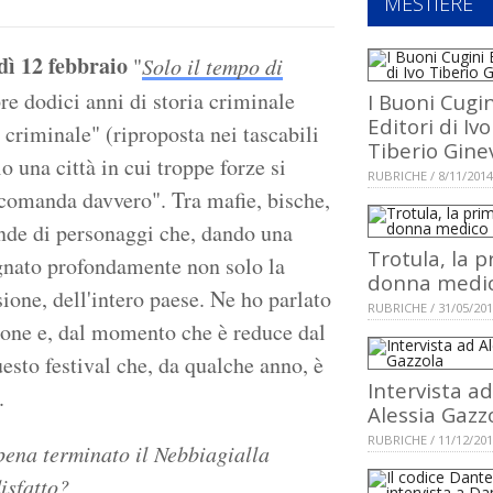
MESTIERE
dì 12 febbraio
"
Solo il tempo di
e dodici anni di storia criminale
I Buoni Cugin
Editori di Ivo
criminale" (riproposta nei tascabili
Tiberio Gine
 una città in cui troppe forze si
RUBRICHE / 8/11/2014
 comanda davvero". Tra mafie, bische,
cende di personaggi che, dando una
Trotula, la 
egnato profondamente non solo la
donna medi
ione, dell'intero paese. Ne ho parlato
RUBRICHE / 31/05/20
ione e, dal momento che è reduce dal
sto festival che, da qualche anno, è
Intervista ad
.
Alessia Gazz
RUBRICHE / 11/12/20
pena terminato il Nebbiagialla
isfatto?