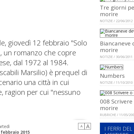
Tre giorni p
morire
NOTIZIE / 22/06/2012
lle, giovedì 12 febbraio "Solo
Biancaneve 
morire
si, un romanzo che copre
NOTIZIE / 30/06/2011
nese, dal 1972 al 1984.
scabili Marsilio) è prequel di
Numbers
nario una città in cui
NOTIZIE / 11/10/2010
e, ragion per cui "nessuno
008 Scrivere
morire
RUBRICHE / 11/05/20
A
rtedì
A
I FERRI DEL
 febbraio 2015