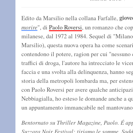
giove
Edito da Marsilio nella collana Farfalle,
morire
", di
Paolo Roversi
, un romanzo che copr
milanese, dal 1972 al 1984. Sequel di "Milano 
Marsilio), questa nuova opera ha come scenario
contendono il potere, ragion per cui "nessuno
traffici di droga, l'autore ha intrecciato le vi
faccia e una svolta alla delinquenza, hanno s
storia della metropoli lombarda ma, per estens
con Paolo Roversi per avere qualche anticipaz
Nebbiagialla, ho esteso le domande anche a que
un appuntamento immancabile nel mantovano
Bentornato su Thriller Magazine, Paolo. É ap
Suzzara Noir Festival: tiriamo le somme. Sodd