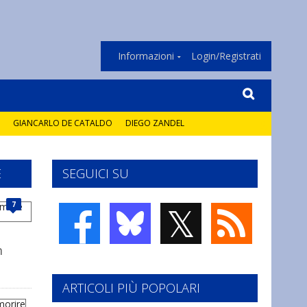
Informazioni
Login/Registrati
GIANCARLO DE CATALDO
DIEGO ZANDEL
E
SEGUICI SU
𝕏
7
n
ARTICOLI PIÙ POPOLARI