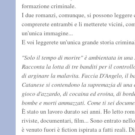
formazione criminale.
I due romanzi, comunque, si possono leggere c
comprerete entrambi e li metterete vicini, come
un'unica immagine...
E voi leggerete un'unica grande storia crimina
"Solo il tempo di morire" è ambientata in una
Racconta la lotta di tre banditi per il controll
di arginare la malavita. Faccia D'Angelo, il ba
Catanese si contendono la supremazia di una ci
gioco d'azzardo, di cocaina ed eroina, di borde
bombe e morti ammazzati. Come ti sei docume
È stato un lavoro durato sei anni. Ho letto rom
riviste, documentari, film... Sono entrato nell
è venuto fuori è fiction ispirata a fatti reali.