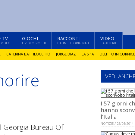
E TV
GIOCHI
RACCONTI
VIDEO
 VIDEO
E VIDEOGIOCHI
E FUMETTI ORIGINALI
E GALLERIE
A
CATERINA BATTILOCCHIO
JORGE DIAZ
LA SPIA
DELITTO IN CORNICE
morire
VEDI ANCH
I 57 giorni c
hanno sconv
l'Italia
NOTIZIE / 25/06/2014
el Georgia Bureau Of