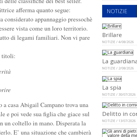
delle classifiche dei best seller.
ittrice afferma quanto segue:
NOTIZIE
cora considerato appannaggio pressochè
ssere vista come un loro territorio.
Brillare
tutto di legami familiari. Non vi pare
NOTIZIE / 4/08/2026
 titoli:
La guardian
NOTIZIE / 2/08/2026
erità
La spia
orire
NOTIZIE / 30/07/2026
ro a casa Abigail Campano trova una
le e poi vede sua figlia che giace sul
Delitto in co
NOTIZIE / 13/07/2026
 un coltello in mano. Disperata la
iderlo. E’ una situazione che cambierà