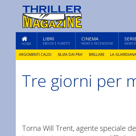
LIBRI
CINEMA
SERI
EBOOK E FUMETTI
NEWS E RECENSIONI
NEWS E
HOME
ARGOMENTI CALDI:
SILVIA DAI PRA'
BRILLARE
LA GUARDIAN
Tre giorni per 
GLI ANNI DI PIETRA
Torna Will Trent, agente speciale d