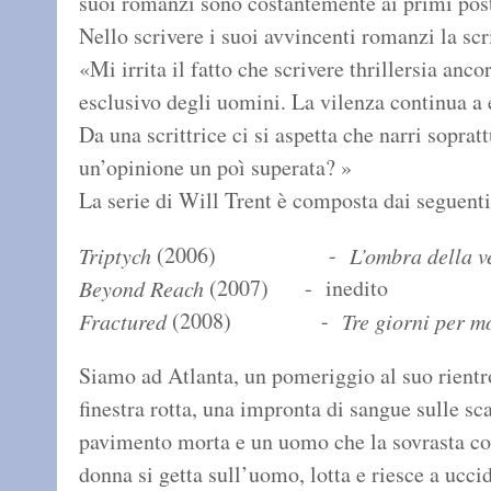
suoi romanzi sono costantemente ai primi posti 
Nello scrivere i suoi avvincenti romanzi la scr
«Mi irrita il fatto che scrivere thrillersia an
esclusivo degli uomini. La vilenza continua a e
Da una scrittrice ci si aspetta che narri soprat
un’opinione un poì superata? »
La serie di Will Trent è composta dai seguenti
(2006) -
Triptych
L’ombra della v
(2007) - inedito
Beyond Reach
(2008) -
Fractured
Tre giorni per m
Siamo ad Atlanta, un pomeriggio al suo rient
finestra rotta, una impronta di sangue sulle sca
pavimento morta e un uomo che la sovrasta con
donna si getta sull’uomo, lotta e riesce a ucc