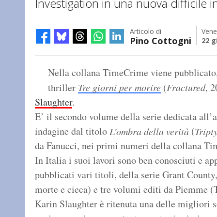
Investigation in una nuova difficile 
Articolo di
Vene
Pino Cottogni
22 g
Nella collana TimeCrime viene pubblicato, 
thriller
Tre giorni per morire
(
Fractured
, 
Slaughter
.
E’ il secondo volume della serie dedicata all’
indagine dal titolo
(
L’ombra della verità
Tript
da Fanucci, nei primi numeri della collana T
In Italia i suoi lavori sono ben conosciuti e ap
pubblicati vari titoli, della serie Grant Coun
morte e cieca) e tre volumi editi da Piemme (T
Karin Slaughter è ritenuta una delle migliori s