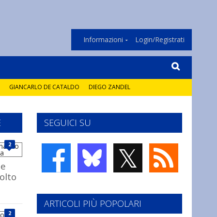
Informazioni
Login/Registrati
GIANCARLO DE CATALDO
DIEGO ZANDEL
E
SEGUICI SU
𝕏
2
he
olto
ARTICOLI PIÙ POPOLARI
2