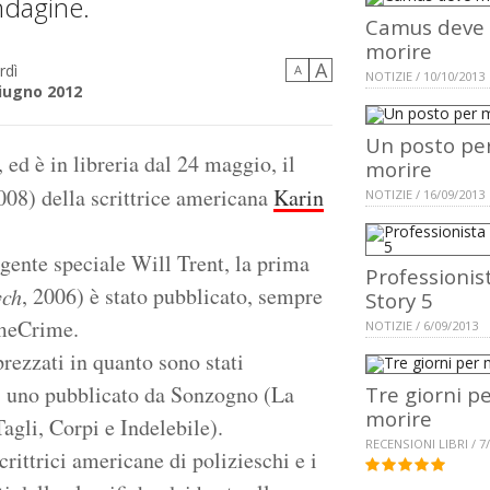
indagine.
Camus deve
morire
A
rdì
A
NOTIZIE / 10/10/2013
iugno 2012
Un posto pe
ed è in libreria dal 24 maggio, il
morire
2008) della scrittrice americana
Karin
NOTIZIE / 16/09/2013
agente speciale Will Trent, la prima
Professionis
, 2006) è stato pubblicato, sempre
ych
Story 5
imeCrime.
NOTIZIE / 6/09/2013
prezzati in quanto sono stati
ty, uno pubblicato da Sonzogno (La
Tre giorni p
morire
agli, Corpi e Indelebile).
RECENSIONI LIBRI / 7
crittrici americane di polizieschi e i