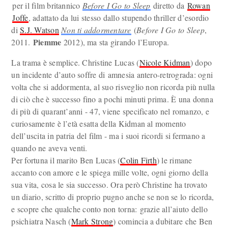
per il film britannico
Before I Go to Sleep
diretto da
Rowan
Joffe
, adattato da lui stesso dallo stupendo thriller d’esordio
di
S.J. Watson
Non ti addormentare
(
Before I Go to Sleep
,
Piemme
2011.
2012), ma sta girando l’Europa.
La trama è semplice. Christine Lucas (
Nicole Kidman
) dopo
un incidente d’auto soffre di amnesia antero-retrograda: ogni
volta che si addormenta, al suo risveglio non ricorda più nulla
di ciò che è successo fino a pochi minuti prima. È una donna
di più di quarant’anni - 47, viene specificato nel romanzo, e
curiosamente è l’età esatta della Kidman al momento
dell’uscita in patria del film - ma i suoi ricordi si fermano a
quando ne aveva venti.
Per fortuna il marito Ben Lucas (
Colin Firth
) le rimane
accanto con amore e le spiega mille volte, ogni giorno della
sua vita, cosa le sia successo. Ora però Christine ha trovato
un diario, scritto di proprio pugno anche se non se lo ricorda,
e scopre che qualche conto non torna: grazie all’aiuto dello
psichiatra Nasch (
Mark Strong
) comincia a dubitare che Ben