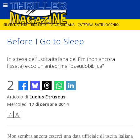
SILVIA DAI PRA'
BRILLARE
LA GUARDIANA
CATERINA BATTILOCCHIO
Before I Go to Sleep
JORGE DIAZ
LA SPIA
DELITTO IN CORNICE
GIANCARLO DE CATALDO
In attesa dell'uscita italiana del film (non ancora
fissata) ecco un'anteprima "pseudobiblica"
DIEGO ZANDEL
GLI ANNI DI PIETRA
2
Articolo di
Lucius Etruscus
Mercoledì
17 dicembre 2014
A
A
Non sembra ancora esserci una data ufficiale di uscita italiana