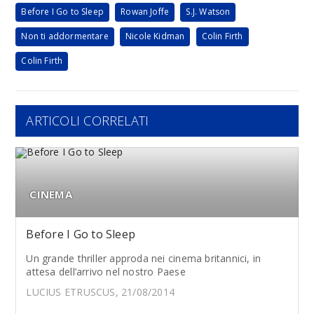
Before I Go to Sleep
Rowan Joffe
S.J. Watson
Non ti addormentare
Nicole Kidman
Colin Firth
Colin Firth
ARTICOLI CORRELATI
CINEMA
Before I Go to Sleep
Un grande thriller approda nei cinema britannici, in
attesa dell’arrivo nel nostro Paese
LUCIUS ETRUSCUS, 21/08/2014