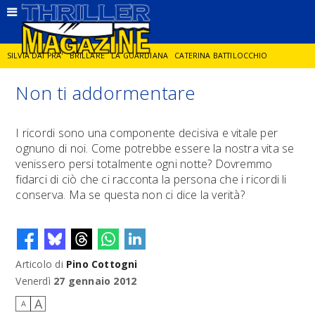
SILVIA DAI PRA'
BRILLARE
LA GUARDIANA
CATERINA BATTILOCCHIO
Non ti addormentare
JORGE DIAZ
LA SPIA
DELITTO IN CORNICE
GIANCARLO DE CATALDO
I ricordi sono una componente decisiva e vitale per
ognuno di noi. Come potrebbe essere la nostra vita se
DIEGO ZANDEL
GLI ANNI DI PIETRA
venissero persi totalmente ogni notte? Dovremmo
fidarci di ciò che ci racconta la persona che i ricordi li
conserva. Ma se questa non ci dice la verità?
Articolo di
Pino Cottogni
Venerdì
27 gennaio 2012
A
A