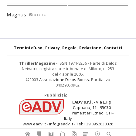
Magnus
4 FOTO
Termini d'uso
Privacy
Regole
Redazione
Contatti
ThrillerMagazine
- ISSN 1974-8256 - Parte di Delos
Network, registrazione tribunale di Milano, n. 253
del 4 aprile 2005.
©2003
Associazione Delos Books
. Partita Iva
04029050962.
Pubblicità:
EADV s.r.l.
- Via Luigi
Capuana, 11 - 95030
Tremestieri Etneo (CT) -
Italy
www.eadv.it - info@eadv.it - Tel: +39.0952830326