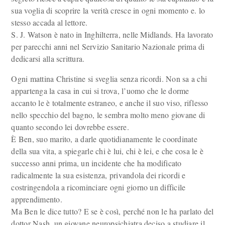
sua voglia di scoprire la verità cresce in ogni momento e. lo
stesso accada al lettore.
S. J. Watson è nato in Inghilterra, nelle Midlands. Ha lavorato
per parecchi anni nel Servizio Sanitario Nazionale prima di
dedicarsi alla scrittura.
Ogni mattina Christine si sveglia senza ricordi. Non sa a chi
appartenga la casa in cui si trova, l’uomo che le dorme
accanto le è totalmente estraneo, e anche il suo viso, riflesso
nello specchio del bagno, le sembra molto meno giovane di
quanto secondo lei dovrebbe essere.
È Ben, suo marito, a darle quotidianamente le coordinate
della sua vita, a spiegarle chi è lui, chi è lei, e che cosa le è
successo anni prima, un incidente che ha modificato
radicalmente la sua esistenza, privandola dei ricordi e
costringendola a ricominciare ogni giorno un difficile
apprendimento.
Ma Ben le dice tutto? E se è così, perché non le ha parlato del
dottor Nash, un giovane neuropsichiatra deciso a studiare il