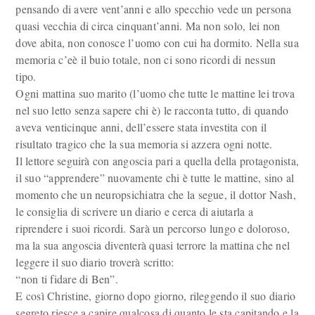
pensando di avere vent’anni e allo specchio vede un persona
quasi vecchia di circa cinquant’anni. Ma non solo, lei non
dove abita, non conosce l’uomo con cui ha dormito. Nella sua
memoria c’eè il buio totale, non ci sono ricordi di nessun
tipo.
Ogni mattina suo marito (l’uomo che tutte le mattine lei trova
nel suo letto senza sapere chi è) le racconta tutto, di quando
aveva venticinque anni, dell’essere stata investita con il
risultato tragico che la sua memoria si azzera ogni notte.
Il lettore seguirà con angoscia pari a quella della protagonista,
il suo “apprendere” nuovamente chi è tutte le mattine, sino al
momento che un neuropsichiatra che la segue, il dottor Nash,
le consiglia di scrivere un diario e cerca di aiutarla a
riprendere i suoi ricordi. Sarà un percorso lungo e doloroso,
ma la sua angoscia diventerà quasi terrore la mattina che nel
leggere il suo diario troverà scritto:
“non ti fidare di Ben”.
E così Christine, giorno dopo giorno, rileggendo il suo diario
segreto riesce a capire qualcosa di quanto le sta capitando e la