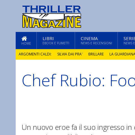
LIBRI
CINEMA
SERI
EBOOK E FUMETTI
NEWS E RECENSIONI
NEWS E
HOME
ARGOMENTI CALDI:
SILVIA DAI PRA'
BRILLARE
LA GUARDIAN
Chef Rubio: Foo
GLI ANNI DI PIETRA
Un nuovo eroe fa il suo ingresso in 