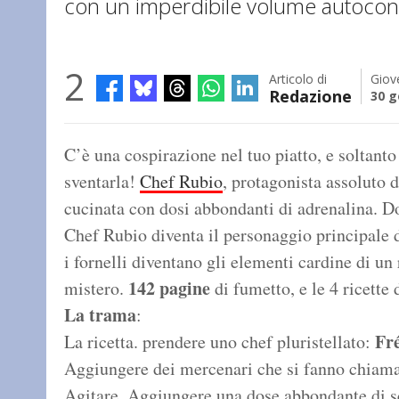
con un imperdibile volume autocon
2
Articolo di
Giov
Redazione
30 g
C’è una cospirazione nel tuo piatto, e soltanto
sventarla!
Chef Rubio
, protagonista assoluto d
cucinata con dosi abbondanti di adrenalina. D
Chef Rubio diventa il personaggio principale d
i fornelli diventano gli elementi cardine di un 
142
pagine
mistero.
di fumetto, e le 4 ricette
La trama
:
Fr
La ricetta. prendere uno chef pluristellato:
Aggiungere dei mercenari che si fanno chiamare
Agitare. Aggiungere una dose abbondante di sq