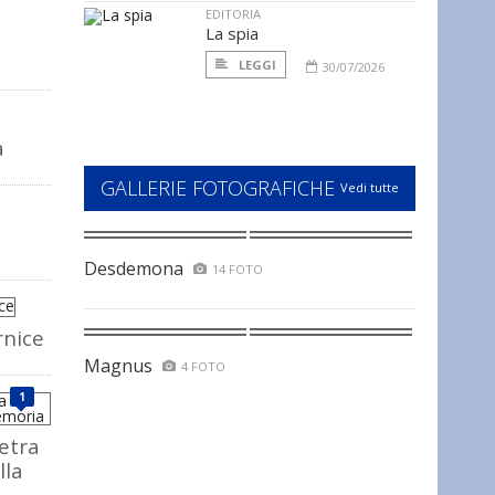
EDITORIA
La spia
LEGGI
30/07/2026
a
GALLERIE FOTOGRAFICHE
Vedi tutte
Desdemona
14 FOTO
rnice
Magnus
4 FOTO
1
ietra
lla