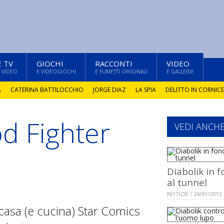
E TV
GIOCHI
RACCONTI
VIDEO
 VIDEO
E VIDEOGIOCHI
E FUMETTI ORIGINALI
E GALLERIE
A
CATERINA BATTILOCCHIO
JORGE DIAZ
LA SPIA
DELITTO IN CORNICE
d Fighter
VEDI ANCH
Diabolik in 
al tunnel
NOTIZIE / 24/01/2012
casa (e cucina) Star Comics