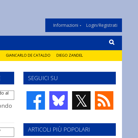
Informazioni
Login/Registrati
GIANCARLO DE CATALDO
DIEGO ZANDEL
E
SEGUICI SU
𝕏
fondo
ARTICOLI PIÙ POPOLARI