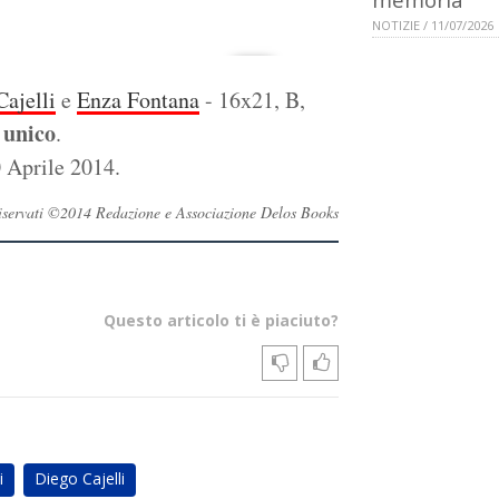
NOTIZIE / 11/07/2026
ajelli
e
Enza Fontana
- 16x21, B,
 unico
.
0 Aprile 2014.
i riservati ©2014 Redazione e Associazione Delos Books
Questo articolo ti è piaciuto?
i
Diego Cajelli