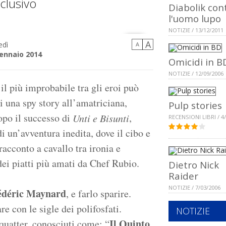
clusivo
Diabolik con
l'uomo lupo
NOTIZIE / 13/12/2011
A
edì
A
ennaio 2014
Omicidi in B
NOTIZIE / 12/09/2006
 il più improbabile tra gli eroi può
i una spy story all’amatriciana,
Pulp stories
opo il successo di
,
Unti e Bisunti
RECENSIONI LIBRI / 4
i un’avventura inedita, dove il cibo e
racconto a cavallo tra ironia e
 dei piatti più amati da Chef Rubio.
Dietro Nick
Raider
NOTIZIE / 7/03/2006
édéric Maynard
, e farlo sparire.
 con le sigle dei polifosfati.
NOTIZIE
Il Quinto
uatter, conosciuti come: “