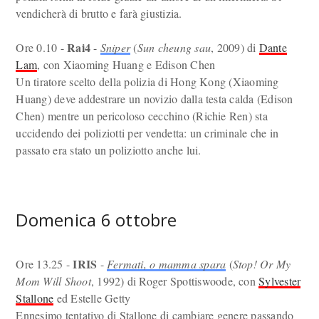
vendicherà di brutto e farà giustizia.
Rai4
Ore 0.10 -
-
Sniper
(
Sun cheung sau
, 2009) di
Dante
Lam
, con Xiaoming Huang e Edison Chen
Un tiratore scelto della polizia di Hong Kong (Xiaoming
Huang) deve addestrare un novizio dalla testa calda (Edison
Chen) mentre un pericoloso cecchino (Richie Ren) sta
uccidendo dei poliziotti per vendetta: un criminale che in
passato era stato un poliziotto anche lui.
Domenica 6 ottobre
IRIS
Ore 13.25 -
-
Fermati, o mamma spara
(
Stop! Or My
Mom Will Shoot
, 1992) di Roger Spottiswoode, con
Sylvester
Stallone
ed Estelle Getty
Ennesimo tentativo di Stallone di cambiare genere passando