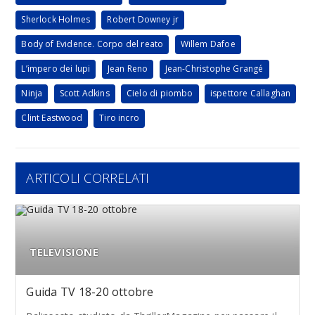
Sherlock Holmes
Robert Downey jr
Body of Evidence. Corpo del reato
Willem Dafoe
L’impero dei lupi
Jean Reno
Jean-Christophe Grangé
Ninja
Scott Adkins
Cielo di piombo
ispettore Callaghan
Clint Eastwood
Tiro incro
ARTICOLI CORRELATI
TELEVISIONE
Guida TV 18-20 ottobre