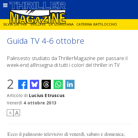
SILVIA DAI PRA'
BRILLARE
LA GUARDIANA
CATERINA BATTILOCCHIO
Guida TV 4-6 ottobre
JORGE DIAZ
LA SPIA
DELITTO IN CORNICE
GIANCARLO DE CATALDO
Palinsesto studiato da ThrillerMagazine per passare il
week-end all’insegna di tutti i colori del thriller in TV
DIEGO ZANDEL
GLI ANNI DI PIETRA
2
Articolo di
Lucius Etruscus
Venerdì
4 ottobre 2013
A
A
Ecco il palinsesto televisivo di venerdì, sabato e domenica,