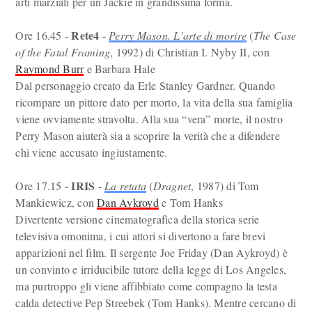
arti marziali per un Jackie in grandissima forma.
Rete4
Ore 16.45 -
-
Perry Mason. L’arte di morire
(
The Case
of the Fatal Framing
, 1992) di Christian I. Nyby II, con
Raymond Burr
e Barbara Hale
Dal personaggio creato da Erle Stanley Gardner. Quando
ricompare un pittore dato per morto, la vita della sua famiglia
viene ovviamente stravolta. Alla sua “vera” morte, il nostro
Perry Mason aiuterà sia a scoprire la verità che a difendere
chi viene accusato ingiustamente.
IRIS
Ore 17.15 -
-
La retata
(
Dragnet
, 1987) di Tom
Mankiewicz, con
Dan Aykroyd
e Tom Hanks
Divertente versione cinematografica della storica serie
televisiva omonima, i cui attori si divertono a fare brevi
apparizioni nel film. Il sergente Joe Friday (Dan Aykroyd) è
un convinto e irriducibile tutore della legge di Los Angeles,
ma purtroppo gli viene affibbiato come compagno la testa
calda detective Pep Streebek (Tom Hanks). Mentre cercano di