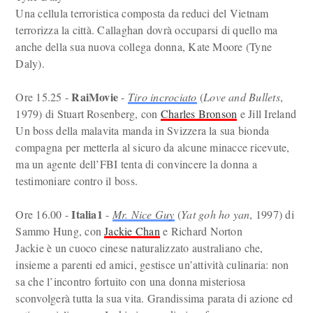
Una cellula terroristica composta da reduci del Vietnam
terrorizza la città. Callaghan dovrà occuparsi di quello ma
anche della sua nuova collega donna, Kate Moore (Tyne
Daly).
RaiMovie
Ore 15.25 -
-
Tiro incrociato
(
Love and Bullets
,
1979) di Stuart Rosenberg, con
Charles Bronson
e Jill Ireland
Un boss della malavita manda in Svizzera la sua bionda
compagna per metterla al sicuro da alcune minacce ricevute,
ma un agente dell’FBI tenta di convincere la donna a
testimoniare contro il boss.
Italia1
Ore 16.00 -
-
Mr. Nice Guy
(
Yat goh ho yan
, 1997) di
Sammo Hung, con
Jackie Chan
e Richard Norton
Jackie è un cuoco cinese naturalizzato australiano che,
insieme a parenti ed amici, gestisce un’attività culinaria: non
sa che l’incontro fortuito con una donna misteriosa
sconvolgerà tutta la sua vita. Grandissima parata di azione ed