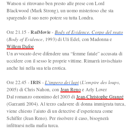
Watson si ritrovano ben presto alle prese con Lord
Blackwood (Mark Strong), un uomo misterioso che sta
spargendo il suo nero potere su tutta Londra.
RaiMovie
Ore 21.15 -
-
Body of Evidence. Corpo del reato
(
Body of Evidence
, 1993) di Uli Edel, con Madonna e
Willem Dafoe
Un avvocato deve difendere una “femme fatale” accusata di
uccidere con il sesso le proprie vittime. Rimarrà invischiato
anche lui nella sua tela erotica.
IRIS
Ore 22.45 -
-
L’impero dei lupi
(
L’empire des loups
,
2005) di Chris Nahon, con
Jean Reno
e Arly Lover
Dal romanzo omonimo del 2003 di
Jean-Christophe Grangé
(Garzanti 2004). Al terzo cadavere di donna immigrata turca,
viene chiesto l’aiuto di un detective d’esperienza come
Schiffer (Jean Reno). Per risolvere il caso, bisognerà
infiltrarsi nella mafia turca.