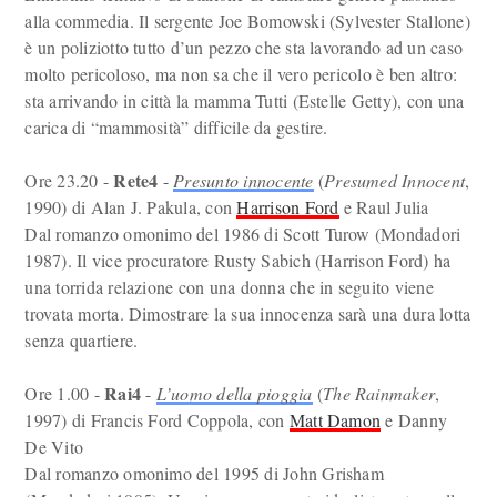
alla commedia. Il sergente Joe Bomowski (Sylvester Stallone)
è un poliziotto tutto d’un pezzo che sta lavorando ad un caso
molto pericoloso, ma non sa che il vero pericolo è ben altro:
sta arrivando in città la mamma Tutti (Estelle Getty), con una
carica di “mammosità” difficile da gestire.
Rete4
Ore 23.20 -
-
Presunto innocente
(
Presumed Innocent
,
1990) di Alan J. Pakula, con
Harrison Ford
e Raul Julia
Dal romanzo omonimo del 1986 di Scott Turow (Mondadori
1987). Il vice procuratore Rusty Sabich (Harrison Ford) ha
una torrida relazione con una donna che in seguito viene
trovata morta. Dimostrare la sua innocenza sarà una dura lotta
senza quartiere.
Rai4
Ore 1.00 -
-
L’uomo della pioggia
(
The Rainmaker
,
1997) di Francis Ford Coppola, con
Matt Damon
e Danny
De Vito
Dal romanzo omonimo del 1995 di John Grisham