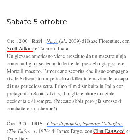
Sabato 5 ottobre
Rai4
Ore 12.00 -
-
Ninja
(
id
., 2009) di Isaac Florentine, con
Scott Adkins
e Tsuyoshi Ihara
Un giovane americano viene cresciuto da un maestro ninja
come un figlio, scatenando le ire del prescelto giapponese.
Morto il maestro, l’americano scoprirà che il suo compagno-
rivale è diventato un pericoloso killer internazionale, a capo
di una pericolosa setta. Primo film distribuito in Italia con
protagonista Scott Adkins, il migliore attore marziale
occidentale di sempre. (Peccato abbia però già smesso di
combattere su schermo!)
IRIS
Ore 13.20 -
-
Cielo di piombo, ispettore Callaghan
(
The Enforcer
, 1976) di James Fargo, con
Clint Eastwood
e
Tyne Daly