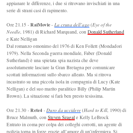
appianare le differenze, i due si ritrovano invischiati in una
serie di strani casi di rapimento.
RaiMovie
Ore 21.15 -
-
La cruna dell’ago
(
Eye of the
Needle
, 1981) di Richard Marquand, con
Donald Sutherland
e Kate Nelligan
Dal romanzo omonimo del 1976 di Ken Follett (Mondadori
1979). Nella Seconda guerra mondiale, Faber (Donald
Sutherland) è una spietata spia nazista che deve
assolutamente lasciare la Gran Bretagna per comunicare
scottati informazioni sullo sbarco alleato. Ma si ritrova
incastrato su una piccola isola in compagnia di Lucy (Kate
Nelligan) e del suo marito paralitico Billy (Philip Martin
Brown). La situazione si farà ben presto tesissima.
Rete4
Ore 21.30 -
-
Duro da uccidere
(
Hard to Kill
, 1990) di
Bruce Malmuth, con
Steven Seagal
e Kelly LeBrock
Entrato in coma per colpa dei colleghi corrotti, un agente di
polizia torna in forze grazie all’amore di un’infermiera. Si