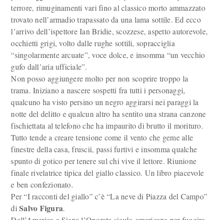
terrore, rimuginamenti vari fino al classico morto ammazzato
trovato nell’armadio trapassato da una lama sottile. Ed ecco
l’arrivo dell’ispettore Ian Bridie, scozzese, aspetto autorevole,
occhietti grigi, volto dalle rughe sottili, sopracciglia
“singolarmente arcuate”, voce dolce, e insomma “un vecchio
gufo dall’aria ufficiale”.
Non posso aggiungere molto per non scoprire troppo la
trama. Iniziano a nascere sospetti fra tutti i personaggi,
qualcuno ha visto persino un negro aggirarsi nei paraggi la
notte del delitto e qualcun altro ha sentito una strana canzone
fischiettata al telefono che ha impaurito di brutto il morituro.
Tutto tende a creare tensione come il vento che geme alle
finestre della casa, fruscii, passi furtivi e insomma qualche
spunto di gotico per tenere sul chi vive il lettore. Riunione
finale rivelatrice tipica del giallo classico. Un libro piacevole
e ben confezionato.
Per “I racconti del giallo” c’è “La neve di Piazza del Campo”
Salvo Figura
di
.
Dall’America a Siena l’Onorata siculo-americana per fuggire