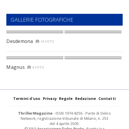
GALLERIE FOTOGRAFICHE
Desdemona
14 FOTO
Magnus
4 FOTO
Termini d'uso
Privacy
Regole
Redazione
Contatti
ThrillerMagazine
- ISSN 1974-8256 - Parte di Delos
Network, registrazione tribunale di Milano, n. 253
del 4 aprile 2005.
©2003
Associazione Delos Books
. Partita Iva