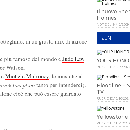
Il nuovo She
Holmes
NOTIZIE / 24/12/2009
ZEN
otteghino, in un giusto mix di azione
tive più famoso del mondo e
Jude Law
YOUR HONO
tor Watson.
RUBRICHE / 3/05/2022
e
Michele Mulroney
, le musiche al
e
tanto per intenderci).
tore
Inception
Bloodline – S
TV
-alone cioè che può essere guardato
RUBRICHE / 6/10/2021
Yellowstone
RUBRICHE / 11/12/20