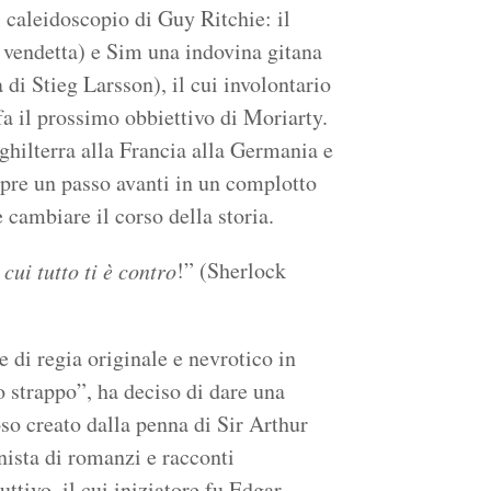
 caleidoscopio di Guy Ritchie: il
 vendetta) e Sim una indovina gitana
 di Stieg Larsson), il cui involontario
a il prossimo obbiettivo di Moriarty.
nghilterra alla Francia alla Germania e
mpre un passo avanti in un complotto
 cambiare il corso della storia.
!” (Sherlock
cui tutto ti è contro
 di regia originale e nevrotico in
 strappo”, ha deciso di dare una
oso creato dalla penna di Sir Arthur
nista di romanzi e racconti
uttivo, il cui iniziatore fu Edgar