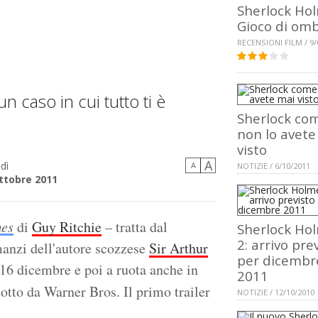
Sherlock Ho
Gioco di om
RECENSIONI FILM / 9/
n caso in cui tutto ti è
Sherlock co
non lo avete
visto
A
dì
A
NOTIZIE / 6/10/2011
ttobre 2011
mes
di
Guy Ritchie
– tratta dal
Sherlock Ho
2: arrivo pre
manzi dell'autore scozzese
Sir Arthur
per dicembr
 16 dicembre e poi a ruota anche in
2011
dotto da Warner Bros.
Il primo trailer
NOTIZIE / 12/10/2010