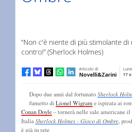
“Non c'è niente di più stimolante di u
contro!” (Sherlock Holmes)
Articolo di
Lune
Novelli&Zarini
17 o
Dopo due anni dal fortunato
Sherlock Hol
fumetto di
Lionel Wigram
e ispirata ai ro
Conan Doyle
– tornerà nelle sale americane il
Italia
Sherlock Holmes - Gioco di Ombre
, pro
è già in rete