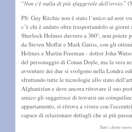
“
.” 
Non c'è nulla di più sfuggevole dell'ovvio
PS: Guy Ritchie non è stato l’unico ad aver sve
c’è chi è andato oltre trasportandolo ai giorni
Sherlock Holmes davvero a 360°, non potete pe
da Steven Moffat e Mark Gatiss, con gli otti
Holmes e Martin Freeman - dottor John Watson. 
del personaggio di Conan Doyle, ma la vera nov
avventure dei due si svolgono nella Londra odi
sfruttando tutte le tecnologie allo stato dell'a
Afghanistan e deve ancora ritrovare il suo pos
amico gli suggerisce di trovarsi un coinquilino
appartamento, si ritrova a vivere con l'eccent
capace di relazionare dettagli che ai più passa
Tutti i diritti ris