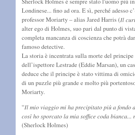
Sherlock Holmes è sempre stato l'uomo più int
Londinese... fino ad ora. E sì, perché adesso c’è
professor Moriarty – alias Jared Harris (
Il cu
alter ego di Holmes, suo pari dal punto di vist
completa mancanza di coscienza che potrà dargl
famoso detective.
La storia è incentrata sulla morte del principe
dell’ispettore Lestrade (Eddie Marsan), un ca
deduce che il principe è stato vittima di omic
di un puzzle più grande e molto più portentoso
Moriarty.
“
Il mio viaggio mi ha precipitato più a fondo d
così ho sporcato la mia soffice coda bianca...
(Sherlock Holmes)