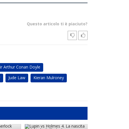
Questo articolo ti è piaciuto?
ir Arthur Conan Doyle
r
Jude Law
Kieran Mulroney