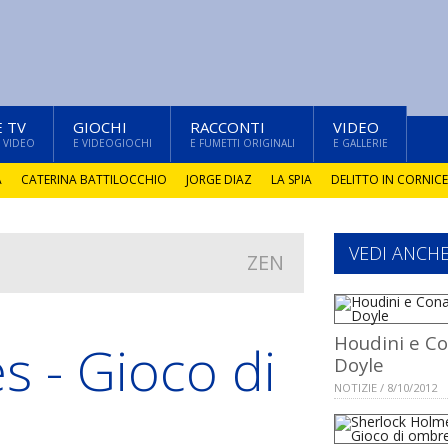
E TV
GIOCHI
RACCONTI
VIDEO
 VIDEO
E VIDEOGIOCHI
E FUMETTI ORIGINALI
E GALLERIE
A
CATERINA BATTILOCCHIO
JORGE DIAZ
LA SPIA
DELITTO IN CORNICE
VEDI ANCH
ZEN
Houdini e C
s - Gioco di
Doyle
NOTIZIE / 8/10/2012