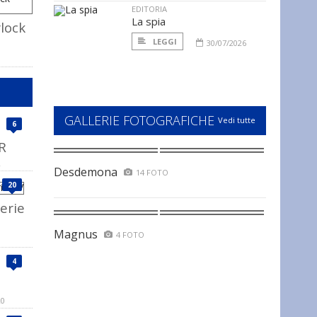
EDITORIA
La spia
rlock
LEGGI
30/07/2026
GALLERIE FOTOGRAFICHE
Vedi tutte
6
R
Desdemona
14 FOTO
20
erie
Magnus
4 FOTO
4
20