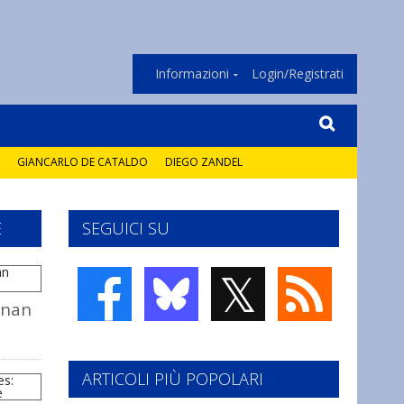
Informazioni
Login/Registrati
GIANCARLO DE CATALDO
DIEGO ZANDEL
E
SEGUICI SU
𝕏
onan
ARTICOLI PIÙ POPOLARI