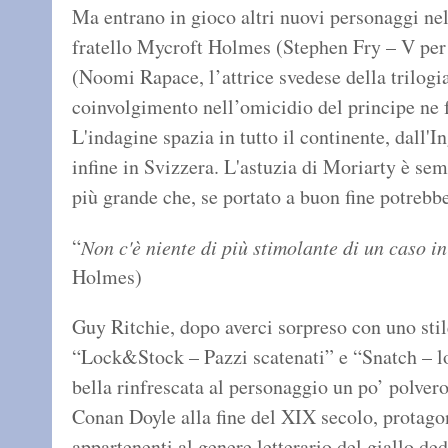
Ma entrano in gioco altri nuovi personaggi nel
fratello Mycroft Holmes (Stephen Fry – V per
(Noomi Rapace, l’attrice svedese della trilogia
coinvolgimento nell’omicidio del principe ne f
L'indagine spazia in tutto il continente, dall'I
infine in Svizzera. L'astuzia di Moriarty è se
più grande che, se portato a buon fine potrebbe
“
Non c'è niente di più stimolante di un caso in 
Holmes)
Guy Ritchie, dopo averci sorpreso con uno stile
“Lock&Stock – Pazzi scatenati” e “Snatch – lo
bella rinfrescata al personaggio un po’ polver
Conan Doyle alla fine del XIX secolo, protago
appartenenti al genere letterario del giallo ded