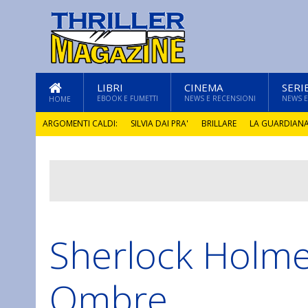
LIBRI
CINEMA
SERI
EBOOK E FUMETTI
NEWS E RECENSIONI
NEWS E
HOME
ARGOMENTI CALDI:
SILVIA DAI PRA'
BRILLARE
LA GUARDIAN
GLI ANNI DI PIETRA
Sherlock Holme
Ombre