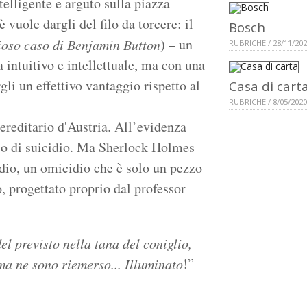
elligente e arguto sulla piazza
 vuole dargli del filo da torcere: il
Bosch
) – un
rioso caso di Benjamin Button
RUBRICHE / 28/11/20
a intuitivo e intellettuale, ma con una
i un effettivo vantaggio rispetto al
Casa di cart
RUBRICHE / 8/05/2020
 ereditario d'Austria. All’evidenza
so di suicidio. Ma Sherlock Holmes
idio, un omicidio che è solo un pezzo
, progettato proprio dal professor
el previsto nella tana del coniglio,
!”
 ma ne sono riemerso... Illuminato