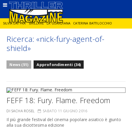
SILVIA DAI PRA'
BRILLARE
LA GUARDIANA
CATERINA BATTILOCCHIO
Ricerca: «nick-fury-agent-of-
JORGE DIAZ
LA SPIA
DELITTO IN CORNICE
GIANCARLO DE CATALDO
shield»
DIEGO ZANDEL
GLI ANNI DI PIETRA
News (51)
Approfondimenti (34)
FEFF 18: Fury. Flame. Freedom
DI SACHA ROSEL
SABATO 11 GIUGNO 2016
Il più grande festival del cinema popolare asiatico è giunto
alla sua diciottesima edizione