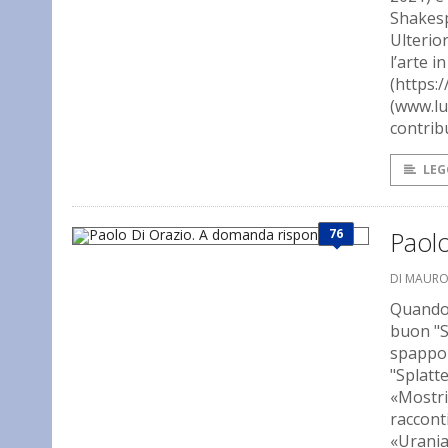
Shakesp
Ulterior
l’arte 
(https:
(www.lu
contribu
LEG
76
Paol
DI MAUR
Quando 
buon "S
spappol
"Splatte
«Mostri
raccont
«Urania