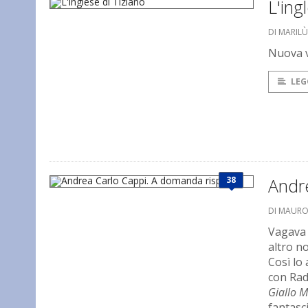
L'ing
DI MARILÙ
Nuova v
LEG
38
Andr
DI MAUR
Vagava 
altro no
Così lo
con Rad
Giallo 
fantasc