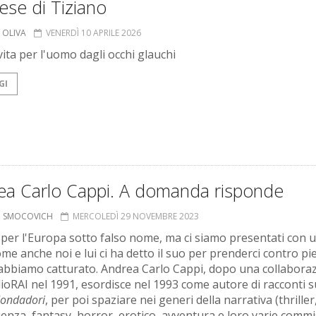
lese di Tiziano
 OLIVA
VENERDÌ 10 APRILE 2026
ita per l'uomo dagli occhi glauchi
GI
ea Carlo Cappi. A domanda risponde
O SMOCOVICH
MERCOLEDÌ 29 NOVEMBRE 2023
per l'Europa sotto falso nome, ma ci siamo presentati con 
me anche noi e lui ci ha detto il suo per prenderci contro pi
 abbiamo catturato. Andrea Carlo Cappi, dopo una collabora
ioRAI nel 1991, esordisce nel 1993 come autore di racconti 
Mondadori
, per poi spaziare nei generi della narrativa (thriller
ienza, fantasy, horror, erotico, avventura e loro varie commi