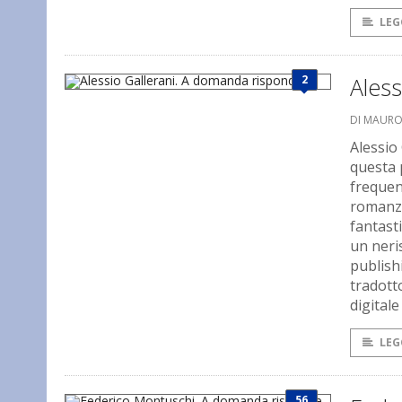
LEG
2
Aless
DI MAUR
Alessio
questa 
frequent
romanzi
fantast
un neris
publish
tradott
digitale
LEG
56