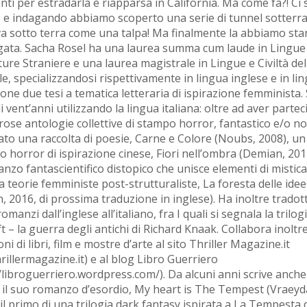
ti per estradarla è riapparsa in California. Ma come fa?! Ci
… e indagando abbiamo scoperto una serie di tunnel sotterran
 sotto terra come una talpa! Ma finalmente la abbiamo sta
gata. Sacha Rosel ha una laurea summa cum laude in Lingue
ure Straniere e una laurea magistrale in Lingue e Civiltà del
le, specializzandosi rispettivamente in lingua inglese e in li
one due tesi a tematica letteraria di ispirazione femminista. 
i vent’anni utilizzando la lingua italiana: oltre ad aver parte
ose antologie collettive di stampo horror, fantastico e/o no
ato una raccolta di poesie, Carne e Colore (Noubs, 2008), un
 horror di ispirazione cinese, Fiori nell’ombra (Demian, 201
nzo fantascientifico distopico che unisce elementi di mistica
a teorie femministe post-strutturaliste, La foresta delle idee
, 2016, di prossima traduzione in inglese). Ha inoltre tradot
romanzi dall’inglese all’italiano, fra I quali si segnala la trilog
t – la guerra degli antichi di Richard Knaak. Collabora inoltr
ni di libri, film e mostre d’arte al sito Thriller Magazine.it
rillermagazine.it) e al blog Libro Guerriero
//libroguerriero.wordpress.com/). Da alcuni anni scrive anche
; il suo romanzo d’esordio, My heart is The Tempest (Vraeyd
il primo di una trilogia dark fantasy ispirata a La Tempesta 