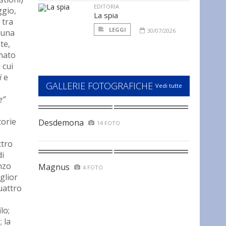
EDITORIA
ggio,
La spia
 tra
LEGGI
30/07/2026
 una
te,
amato
 cui
i
e
GALLERIE FOTOGRAFICHE
Vedi tutte
e”
torie
Desdemona
14 FOTO
ttro
di
nzo
Magnus
4 FOTO
glior
quattro
lo;
 la