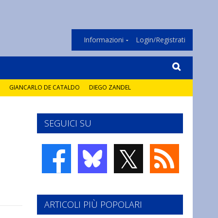
Informazioni
Login/Registrati
GIANCARLO DE CATALDO
DIEGO ZANDEL
SEGUICI SU
𝕏
ARTICOLI PIÙ POPOLARI