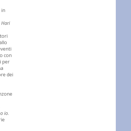
 in
 Hari
tori
allo
eventi
to con
i per
ha
ore dei
anzone
è
o io
.
rie