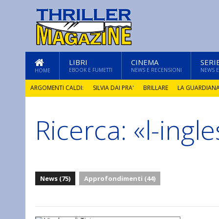
LIBRI
CINEMA
SERI
EBOOK E FUMETTI
NEWS E RECENSIONI
NEWS E
HOME
ARGOMENTI CALDI:
SILVIA DAI PRA'
BRILLARE
LA GUARDIAN
Ricerca: «l-ingle
GLI ANNI DI PIETRA
News (75)
Approfondimenti (44)