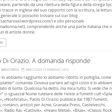
eare, partendo da una rilettura della figura della strega Syc
i tracce in inglese del suo rapporto con la scrittura, la lettur
in generale si possono trovare sul suo blog
//sacharosel.wordpress.com/) e sito personale
nadonna.net), comprendente anche una parte italiana che o
ti di artiste donne.
GI
o Di Orazio. A domanda risponde
O SMOCOVICH
MERCOLEDÌ 15 FEBBRAIO 2023
lo abbiamo raggiunto lo abbiamo ridotto in poltiglia, come
platter" comanda. Doveva parlare ad ogni costo e lo abbia
ato di botte. Qualcosa ha detto, ma mica tutto. Si vede che n
r" ci sguazza! Nume tutelare delle riviste a fumetti cult «Spla
», «Nosferatu», Paolo Di Orazio pubblica dal 1987 fumetti,
i, romanzi, articoli per Acme, Granata Press, Castelvecchi,
», Radio Rai, «Cattivik», «Heavy Metal», «Blue», «Classic Rock