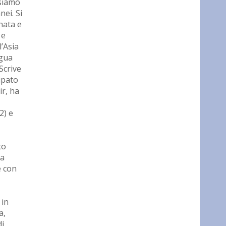
 siamo
ei. Si
nata e
 e
l’Asia
ngua
Scrive
cipato
ir, ha
2) e
to
ia
e con
 in
a,
di