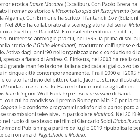
orror erotica
Danse Macabre
(Excalibur). Con Paolo Brera ha
ato il romanzo storico
Il Visconte/La spia del Risorgimento
(ora
a Algama). Con Ermione ha scritto il fantanoir
LUV
(Edizioni
. Nel 2003 ha collaborato alla sceneggiatura del serial
Mata
nica Pivetti per RadioRAI. È consulente editoriale, editor,
 di numerose antologie (tra cui, nel 1995, la prima di soli au
 nella storia de
Il Giallo Mondadori
), traduttore dall’inglese e d
o. Attivo dagli anni ’90 nell’organizzazione e conduzione di 
i, spesso a fianco di Andrea G. Pinketts, nel 2003 ha realizza
più grande manifestazione italiana dedicata al giallo, svoltas
 in cinque città contemporaneamente. Tra il 2000 e il 2005 
o e curato l’archivio del pittore Carlo Jacono, storico illustrat
ci Mondadori e non solo. Ha contribuito inoltre agli album
ection
di Signor Wolf Funk Exp e
Liscio assassino
di Banda
io, con cui ha condivisso il premio Romagna Mia 2.0 per la c
r Capone
. Ha condotto programmi radiofonici e partecipato a
e trasmissioni televisive, in particolare
Mattino5
. Nel 2019 
nel ruolo di se stesso nel film di Giancarlo Soldi
Diabolik son
Oakmond Publishing a partire da luglio 2019 ripubblica le se
e dei romanzi di
Nightshade
e
Medina
.