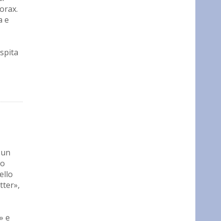
orax.
a e
spita
 un
mo
ello
tter»,
» e