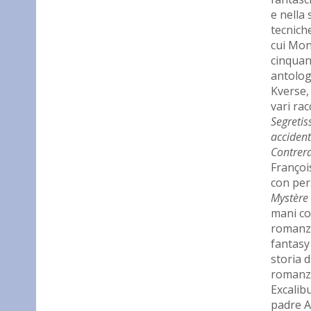
e nella 
tecniche
cui Mon
cinquant
antologi
Kverse,
vari ra
Segreti
accident
Contrer
Françoi
con per
Mystère
mani con
romanzi 
fantasy
storia 
romanzi
Excalibu
padre A