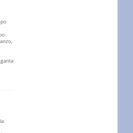
opo
rbo
manzo,
rganta
la