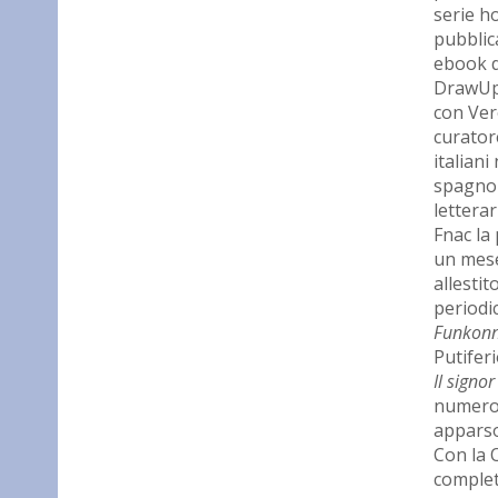
serie h
pubblic
ebook d
DrawUp)
con Vero
curatore
italiani
spagnol
letterar
Fnac la 
un mese
allestit
periodi
Funkonn
Putifer
Il signo
numeros
apparso 
Con la 
complet