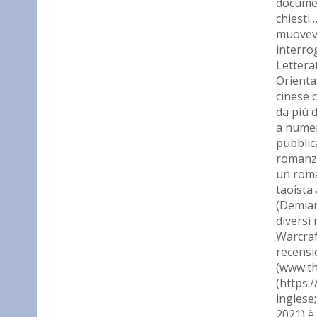
documen
chiesti
muoveva
interro
Letterat
Orienta
cinese c
da più d
a numer
pubblic
romanzo
un roma
taoista 
(Demian
diversi 
Warcraf
recensio
(www.th
(https:
inglese
2021) è 