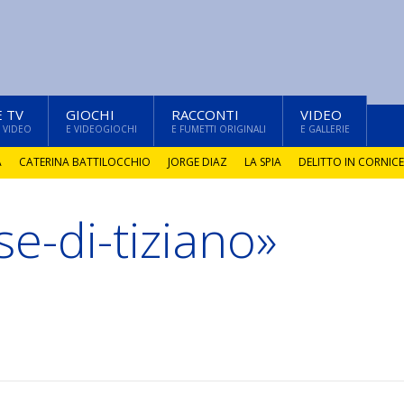
E TV
GIOCHI
RACCONTI
VIDEO
 VIDEO
E VIDEOGIOCHI
E FUMETTI ORIGINALI
E GALLERIE
A
CATERINA BATTILOCCHIO
JORGE DIAZ
LA SPIA
DELITTO IN CORNICE
se-di-tiziano»