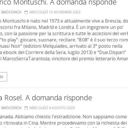
rico Montuschi. A domanda risponde
O SMOCOVICH
MERCOLEDÌ 15 NOVEMBRE 2023
o Montuschi è nato nel 1973 e attualmente vive a Brescia, d
ascorsi fra Milano, Madrid e Londra. È un ingegnere un po’
 con la passione per la scrittura e tutte le accezioni del ve
“to play”: giocare, suonare, recitare. “8:08” è il suo terzo ro
uasi Noir” (edizioni Melquiades, arrivato al 3° posto nella
ca ebook del Corriere della Sera, luglio 2013) e “Due.Dispari”
ni MarcoSerraTarantola, vincitore del premio letterario Ama
GI
a Rosel. A domanda risponde
O SMOCOVICH
MERCOLEDÌ 9 AGOSTO 2023
Canada. Abbiamo chiesto l'estradizione. Non sappiamo come 
 ritrovata in Cina. Mentre procedevamo con la richiesta dei