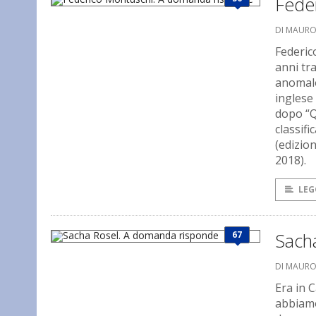
Fede
DI MAUR
Federic
anni tr
anomalo,
inglese 
dopo “Q
classifi
(edizio
2018).
LEG
67
Sach
DI MAUR
Era in 
abbiamo