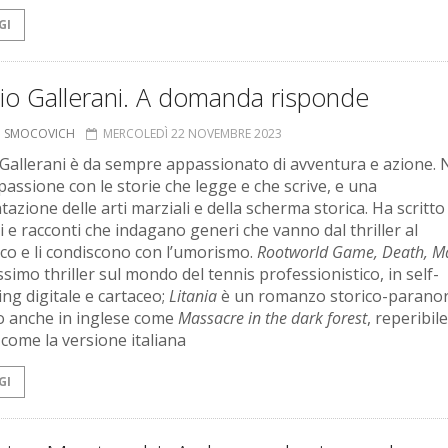
GI
io Gallerani. A domanda risponde
O SMOCOVICH
MERCOLEDÌ 22 NOVEMBRE 2023
 Gallerani è da sempre appassionato di avventura e azione. 
passione con le storie che legge e che scrive, e una
azione delle arti marziali e della scherma storica. Ha scritto
 e racconti che indagano generi che vanno dal thriller al
ico e li condiscono con l’umorismo.
Rootworld
Game, Death, M
simo thriller sul mondo del tennis professionistico, in self-
ing digitale e cartaceo;
Litania
è un romanzo storico-parano
o anche in inglese come
Massacre in the dark forest
, reperibile
 come la versione italiana
GI