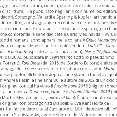
saggistica (letteratura, cinema, storie vere di delitti e spiona
 di scrittura). Ha pubblicato negli anni con numerosi editori,
dadori, Sonzogno, Vallardi e Sperling & Kupfer, arrivando a
ina di titoli, cui si aggiunge un centinaio di racconti per rivis
e e siti internet. È noto per il ciclo di noir e spionaggio chi
 che comprende le serie dedicate a Carlo Medina (dal 1994, di
cconti e romanzi sono apparsi nelle collane
Il Giallo Mondador
ssimo
, cui appartiene il suo titolo più venduto,
Ladykill – Morte
ale di una lady
, ispirato al caso Lady Diana),
Mercy “Nightshad
as
(dal 2002, pubblicata in
Segretissimo
sotto lo pseudonimo
s Torrent),
Toni Black
(dal 2016, da Cordero Editore) e altre s
sonaggi dello stesso universo. Collabora con la serie
Martin
di Sergio Bonelli Editore: dopo alcune storie a fumetti a qua
 Andrea Pasini a fine anni ’90, è autore dal 2002 di un ciclo 
originali con cui ha vinto il
Premio Italia 2018
(miglior roma
 italiano per
La Donna Leopardo
) e il
Premio Atlantide 2019
(mi
di Martin Mystère per
Le guerre nel buio
). È autore inoltre di 
 originali con protagonisti Diabolik & Eva Kant (edita da
r). Ha inoltre dato vita al Cacciatore di Libri, detective bibliofi
ntonio Stanislawsky, agente segreto del Vaticano nel futuro;