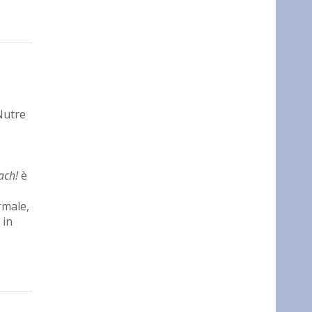
Nutre
ach!
è
rmale,
 in