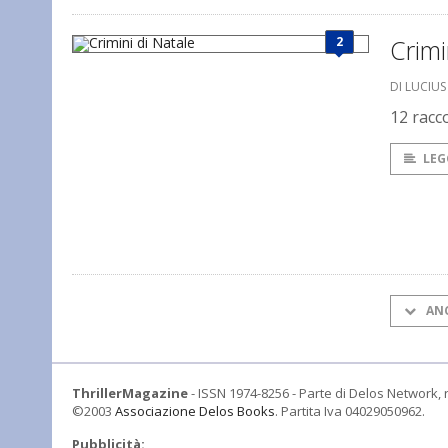
2
Crimi
DI LUCIU
12 racc
LEG
AN
ThrillerMagazine
- ISSN 1974-8256 - Parte di Delos Network, r
©2003
Associazione Delos Books
. Partita Iva 04029050962.
Pubblicità: