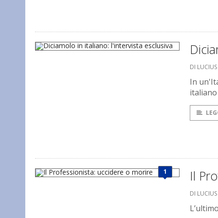
Dicia
DI LUCIU
In un'It
italiano
LEG
1
Il Pr
DI LUCIU
L’ultim