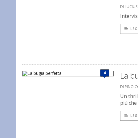
DI LUCIU
Intervis
LEG
4
La bu
DI PINO 
Un thri
più che 
LEG