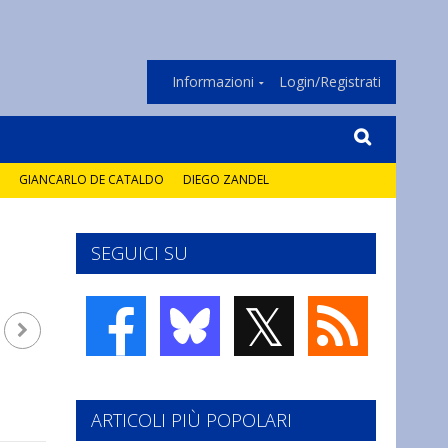
Informazioni
Login/Registrati
GIANCARLO DE CATALDO
DIEGO ZANDEL
SEGUICI SU
𝕏
ARTICOLI PIÙ POPOLARI