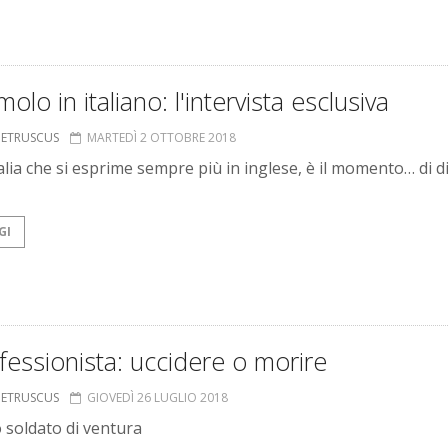
molo in italiano: l'intervista esclusiva
S ETRUSCUS
MARTEDÌ 2 OTTOBRE 2018
alia che si esprime sempre più in inglese, è il momento… di di
GI
ofessionista: uccidere o morire
S ETRUSCUS
GIOVEDÌ 26 LUGLIO 2018
o soldato di ventura