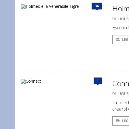
36
Holme
DI LUCIU
Esce in
LEG
1
Conn
DI LUCIU
Un elet
crearsi 
LEG