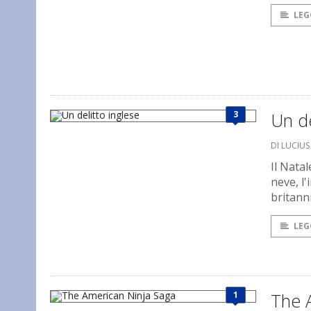
LEG
3
Un de
DI LUCIU
Il Nata
neve, l'
britann
LEG
1
The 