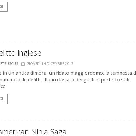
GI
litto inglese
S ETRUSCUS
GIOVEDÌ 14 DICEMBRE 2017
le in un'antica dimora, un fidato maggiordomo, la tempesta d
immancabile delitto. Il più classico dei gialli in perfetto stile
ico
GI
American Ninja Saga