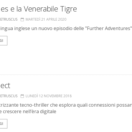
s e la Venerabile Tigre
S ETRUSCUS
MARTEDÌ 21 APRILE 2020
 lingua inglese un nuovo episodio delle "Further Adventures"
GI
ect
S ETRUSCUS
LUNEDÌ 12 NOVEMBRE 2018
trizzante tecno-thriller che esplora quali connessioni possa
e crescere nell’èra digitale
GI