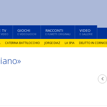
E TV
GIOCHI
RACCONTI
VIDEO
 VIDEO
E VIDEOGIOCHI
E FUMETTI ORIGINALI
E GALLERIE
A
CATERINA BATTILOCCHIO
JORGE DIAZ
LA SPIA
DELITTO IN CORNICE
ziano»