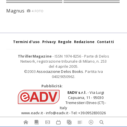
Magnus
4 FOTO
Termini d'uso
Privacy
Regole
Redazione
Contatti
ThrillerMagazine
- ISSN 1974-8256 - Parte di Delos
Network, registrazione tribunale di Milano, n. 253
del 4 aprile 2005.
©2003
Associazione Delos Books
. Partita Iva
04029050962.
Pubblicità:
EADV s.r.l.
- Via Luigi
Capuana, 11 - 95030
Tremestieri Etneo (CT) -
Italy
www.eadv.it - info@eadv.it - Tel: +39.0952830326