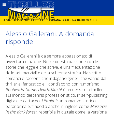
SILVIA DAI PRA'
BRILLARE
LA GUARDIANA
CATERINA BATTILOCCHIO
Alessio Gallerani. A domanda
JORGE DIAZ
LA SPIA
DELITTO IN CORNICE
GIANCARLO DE CATALDO
risponde
DIEGO ZANDEL
GLI ANNI DI PIETRA
Alessio Gallerani è da sempre appassionato di
avventura e azione. Nutre questa passione con le
storie che legge e che scrive, e una frequentazione
delle arti marziali e della scherma storica. Ha scritto
romanzi e racconti che indagano generi che vanno dal
thriller al fantastico e li condiscono con l’umorismo.
Rootworld
Game, Death, Mach!
è un nerissimo thriller
sul mondo del tennis professionistico, in self-publishing
digitale e cartaceo;
Litania
è un romanzo storico-
paranormale, tradotto anche in inglese come
Massacre
in the dark forest
, reperibile in digitale come la versione