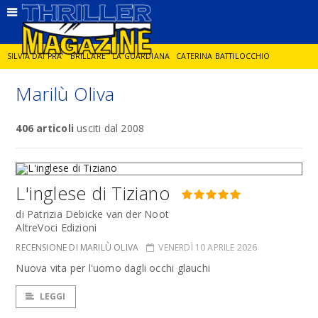
SILVIA DAI PRA'
BRILLARE
LA GUARDIANA
CATERINA BATTILOCCHIO
Marilù Oliva
JORGE DIAZ
LA SPIA
DELITTO IN CORNICE
GIANCARLO DE CATALDO
406 articoli
usciti dal 2008
DIEGO ZANDEL
GLI ANNI DI PIETRA
L'inglese di Tiziano
di Patrizia Debicke van der Noot
AltreVoci Edizioni
RECENSIONE DI MARILÙ OLIVA
VENERDÌ 10 APRILE 2026
Nuova vita per l'uomo dagli occhi glauchi
LEGGI