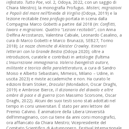
infestato
.
Tutto Poe
, vol. 2, Odoya, 2022, con un saggio di
Chiara Meistro); la monografia Profugus
. Misteri, migrazioni
e Popoli del mare nell’
Eneide
di Virgilio
(Odoya, 2019) e la
lezione recitabile
Enea profugo
portata in scena dalla
Compagnia Marco Gobetti a partire dal 2018 (in:
Conflitti,
lavoro e migrazioni. Quattro “Lezioni recitabili”
, con Anna
Delfina Arcostanzo, Valentina Cabiale, Leonardo Casalino, a
cura di Marco Gobetti e Marco Brunazzi, SEB27, Torino
2018);
Le nozze chimiche di Aleister Crowley. Itinerari
letterari con la Grande Bestia
(Odoya 2020); oltre a
introduzioni, curatele e contributi in antologie (l’ultima
L’insurrezione immaginaria. Valerio Evangelisti autore,
militante e teorico della paraletteratura
, a cura di Sandro
Moiso e Alberto Sebastiani, Mimesis, Milano – Udine, in
uscita 2023) e riviste accademiche e non. Ha curato le
edizioni Bram Stoker,
Dracula!
(Mondadori, Oscar Draghi,
2019) e Ambrose Bierce,
Il dizionario del diavolo e altre
ombre di pace e di guerra
(con Massimo Scorsone, Oscar
Draghi, 2022). Alcuni dei suoi testi sono stati adottati nel
tempo in corsi universitari. È stato per anni lettore del
Premio Calvino. È animatore della Libera Università
dell’Immaginario, con cui tiene da anni corsi monografici,
ora affiancato da Chiara Meistro; Vicepresidente del
Comitato Scientifico di Autunnonero, Festival Internazionale