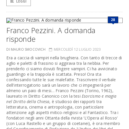
LEGGI
28
Franco Pezzini. A domanda
risponde
DI MAURO SMOCOVICH
MERCOLEDÌ 12 LUGLIO 2023
Era a caccia di vampiri nella brughiera. Con tanto di trecce di
aglio e paletti di frassino si aggirava tra la nebbia. Per
prenderlo ci siamo dovuti fingere vampiri. Ci ha avvicinato
guardingo e la trappola è scattata. Preso! Ora sta
confessando tutte le sue malefatte. Trascrivere il verbale
dell'interrogatorio sarà un lavoro che ci impegnerà per
almeno un paio di mesi… Franco Pezzini (Torino, 1962),
laureato in Diritto Canonico con la tesi
Esorcismo e magia
nel Diritto della Chiesa
, è studioso dei rapporti tra
letteratura, cinema e antropologia, con particolare
attenzione agli aspetti mitico-religiosi e al Fantastico. Tra i
fondatori negli anni Ottanta della rivista ‘L’Opera al Rosso’
(con Luca Rastello e un gruppo di coetanei), è ora membro
del Coordinamento di Redazione de ‘L’Indice dei libri del