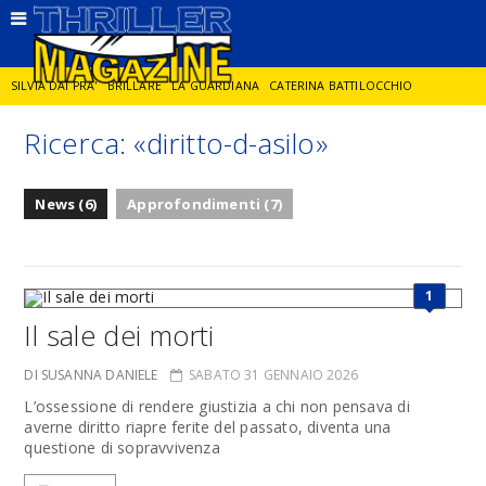
SILVIA DAI PRA'
BRILLARE
LA GUARDIANA
CATERINA BATTILOCCHIO
Ricerca: «diritto-d-asilo»
JORGE DIAZ
LA SPIA
DELITTO IN CORNICE
GIANCARLO DE CATALDO
News (6)
Approfondimenti (7)
DIEGO ZANDEL
GLI ANNI DI PIETRA
1
Il sale dei morti
DI SUSANNA DANIELE
SABATO 31 GENNAIO 2026
L’ossessione di rendere giustizia a chi non pensava di
averne diritto riapre ferite del passato, diventa una
questione di sopravvivenza