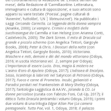
mese’, della Redazione di
‘Carmillaonline. Letteratura,
immaginario e cultura di opposizione’, e suoi articoli sono
apparsi su varie testate (‘Poesia’, pagine culturali di
‘Avvenire’, ‘tuttolibri’, ‘LN │ librinuovi.net’). Ha pubblicato i
saggi
Cercando Carmilla. La leggenda della donna vampira
(Ananke, 2000);
Le vampire. Crimini e misfatti delle
succhiasangue da
Carmilla
a
Van Helsing (con Arianna Conti,
Castelvecchi, 2005);
The Dark Screen. Il mito di Dracula sul
grande e piccolo schermo
(con Angelica Tintori, Gargoyle
Books, 2008);
Peter & Chris. I Dioscuri della notte
(con
Angelica Tintori, Gargoyle Books, 2010);
Victoriana.
Maschere e miti, demoni e dèi del mondo vittoriano
(Odoya,
2016; in uscita
Victoriana vol. 2
, sempre per Odoya);
L’importanza di essere Lucio. Eros, magia & mistero ne
L’asino d’oro
di Apuleio
(Odoya, 2017);
L’odissea di Encolpio.
Sesso, licantropi & labirinti nel
Satyricon
di Petronio
(Odoya,
2017);
Fuoco e carne di Prometeo. Incubi, galvanisti e
Paradisi perduti nel
Frankenstein
di Mary Shelley
(Odoya,
2017); l’antologia saggistica di AA.VV.,
Jolanda & CO. Le
donne pericolose
(curata con Fabrizio Foni, Cut-Up, 2017); il
dittico
Tutto Dracula
(entrambi i volumi Odoya, 2019); i primi
due volumi di una trilogia
Edgar Allan Poe
(
La camera
pentagonale. Tutto Poe
, vol. 1, Odoya, 2018;
Il palazzo