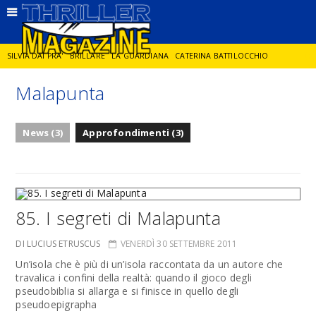
SILVIA DAI PRA'
BRILLARE
LA GUARDIANA
CATERINA BATTILOCCHIO
Malapunta
JORGE DIAZ
LA SPIA
DELITTO IN CORNICE
GIANCARLO DE CATALDO
News (3)
Approfondimenti (3)
DIEGO ZANDEL
GLI ANNI DI PIETRA
85. I segreti di Malapunta
DI LUCIUS ETRUSCUS
VENERDÌ 30 SETTEMBRE 2011
Un’isola che è più di un’isola raccontata da un autore che
travalica i confini della realtà: quando il gioco degli
pseudobiblia si allarga e si finisce in quello degli
pseudoepigrapha