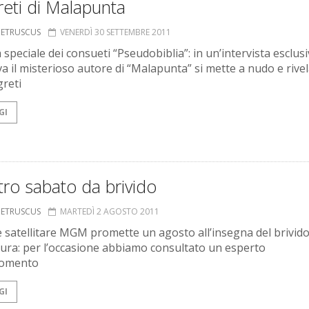
reti di Malapunta
S ETRUSCUS
VENERDÌ 30 SETTEMBRE 2011
speciale dei consueti “Pseudobiblia”: in un’intervista esclus
a il misterioso autore di “Malapunta” si mette a nudo e rivel
greti
GI
ro sabato da brivido
S ETRUSCUS
MARTEDÌ 2 AGOSTO 2011
le satellitare MGM promette un agosto all’insegna del brivido
aura: per l’occasione abbiamo consultato un esperto
gomento
GI