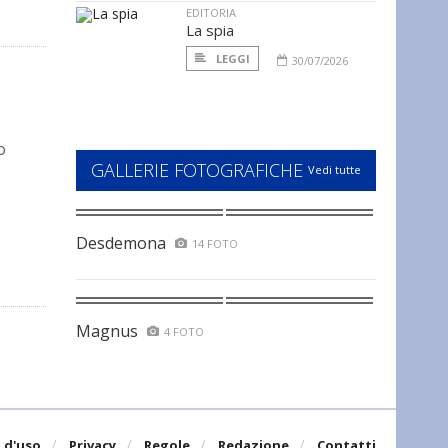
EDITORIA
La spia
LEGGI
30/07/2026
o
GALLERIE FOTOGRAFICHE
Vedi tutte
Desdemona
14 FOTO
Magnus
4 FOTO
 d'uso
Privacy
Regole
Redazione
Contatti