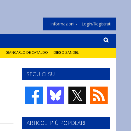
Informazioni
Login/Registrati
GIANCARLO DE CATALDO
DIEGO ZANDEL
SEGUICI SU
𝕏
ARTICOLI PIÙ POPOLARI