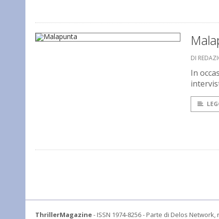
Mala
DI REDAZ
In occa
intervi
LEG
ThrillerMagazine
- ISSN 1974-8256 - Parte di Delos Network, r