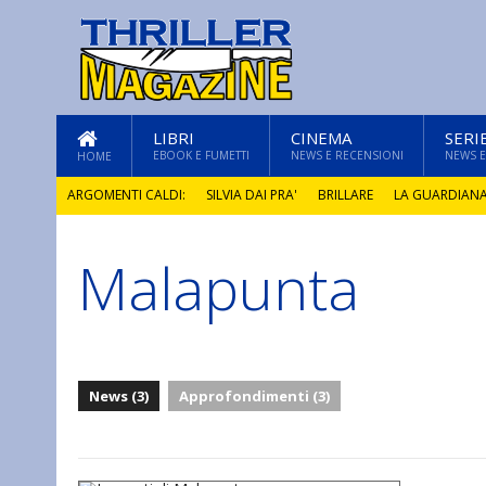
LIBRI
CINEMA
SERI
EBOOK E FUMETTI
NEWS E RECENSIONI
NEWS E
HOME
ARGOMENTI CALDI:
SILVIA DAI PRA'
BRILLARE
LA GUARDIAN
Malapunta
GLI ANNI DI PIETRA
News (3)
Approfondimenti (3)