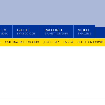
E TV
GIOCHI
RACCONTI
VIDEO
 VIDEO
E VIDEOGIOCHI
E FUMETTI ORIGINALI
E GALLERIE
A
CATERINA BATTILOCCHIO
JORGE DIAZ
LA SPIA
DELITTO IN CORNICE