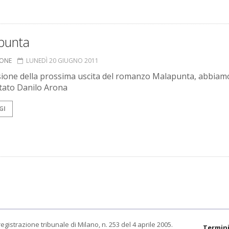
punta
IONE
LUNEDÌ 20 GIUGNO 2011
sione della prossima uscita del romanzo Malapunta, abbiam
stato Danilo Arona
GI
egistrazione tribunale di Milano, n. 253 del 4 aprile 2005.
Termini