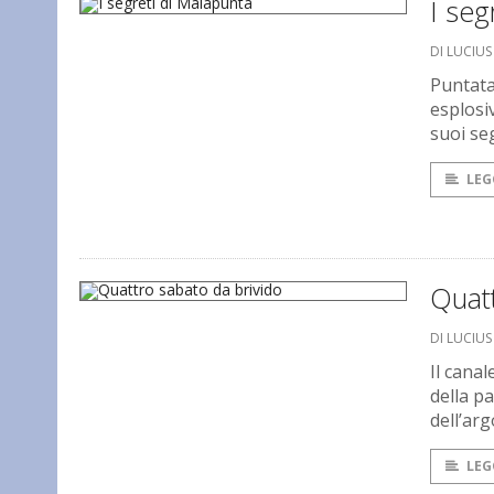
I seg
DI LUCIU
Puntata 
esplosiv
suoi se
LEG
Quatt
DI LUCIU
Il cana
della p
dell’ar
LEG